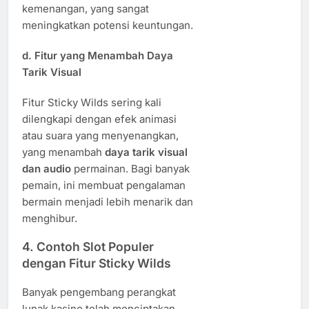
kemenangan, yang sangat
meningkatkan potensi keuntungan.
d.
Fitur yang Menambah Daya
Tarik Visual
Fitur Sticky Wilds sering kali
dilengkapi dengan efek animasi
atau suara yang menyenangkan,
yang menambah
daya tarik visual
dan audio
permainan. Bagi banyak
pemain, ini membuat pengalaman
bermain menjadi lebih menarik dan
menghibur.
4.
Contoh Slot Populer
dengan Fitur Sticky Wilds
Banyak pengembang perangkat
lunak kasino telah menciptakan