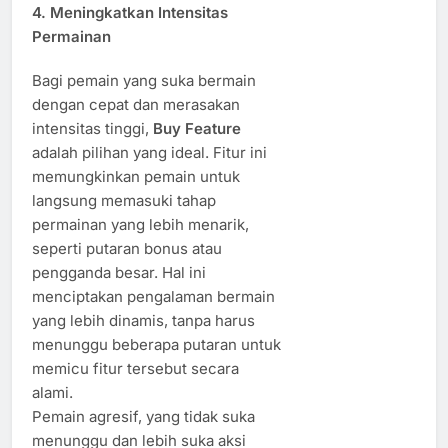
4.
Meningkatkan Intensitas
Permainan
Bagi pemain yang suka bermain
dengan cepat dan merasakan
intensitas tinggi,
Buy Feature
adalah pilihan yang ideal. Fitur ini
memungkinkan pemain untuk
langsung memasuki tahap
permainan yang lebih menarik,
seperti putaran bonus atau
pengganda besar. Hal ini
menciptakan pengalaman bermain
yang lebih dinamis, tanpa harus
menunggu beberapa putaran untuk
memicu fitur tersebut secara
alami.
Pemain agresif, yang tidak suka
menunggu dan lebih suka aksi