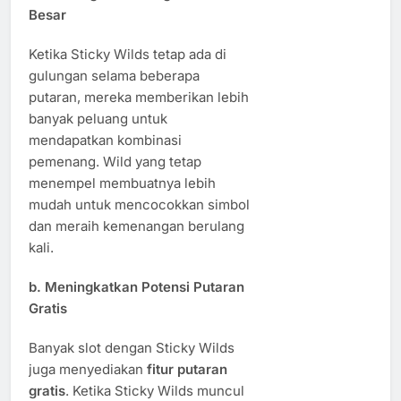
Besar
Ketika Sticky Wilds tetap ada di
gulungan selama beberapa
putaran, mereka memberikan lebih
banyak peluang untuk
mendapatkan kombinasi
pemenang. Wild yang tetap
menempel membuatnya lebih
mudah untuk mencocokkan simbol
dan meraih kemenangan berulang
kali.
b.
Meningkatkan Potensi Putaran
Gratis
Banyak slot dengan Sticky Wilds
juga menyediakan
fitur putaran
gratis
. Ketika Sticky Wilds muncul