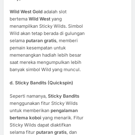
Wild West Gold
adalah slot
bertema
Wild West
yang
menampilkan Sticky Wilds. Simbol
Wild akan tetap berada di gulungan
selama
putaran gratis
, memberi
pemain kesempatan untuk
memenangkan hadiah lebih besar
saat mereka mengumpulkan lebih
banyak simbol Wild yang muncul.
d.
Sticky Bandits (Quickspin)
Seperti namanya,
Sticky Bandits
menggunakan fitur Sticky Wilds
untuk memberikan
pengalaman
bertema koboi
yang menarik. Fitur
Sticky Wilds dapat diaktifkan
selama fitur
putaran gratis
, dan