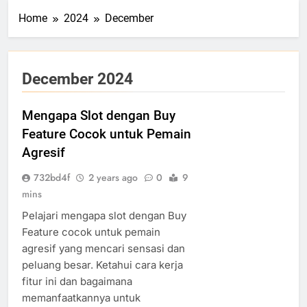
Home
2024
December
December 2024
Mengapa Slot dengan Buy
Feature Cocok untuk Pemain
Agresif
732bd4f
2 years ago
0
9
mins
Pelajari mengapa slot dengan Buy
Feature cocok untuk pemain
agresif yang mencari sensasi dan
peluang besar. Ketahui cara kerja
fitur ini dan bagaimana
memanfaatkannya untuk