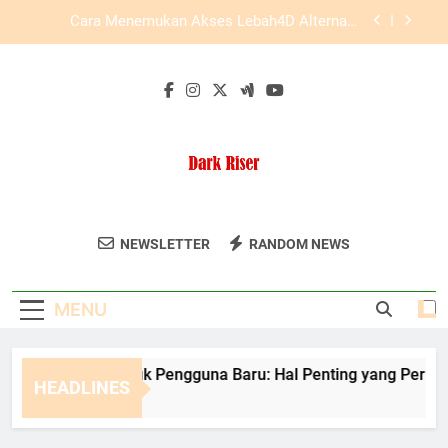
Skip
Slot Lebah4D dengan Sistem Keamanan Akun
to
Lebih Baik untuk Pengalaman Akses yang Lebih
Terkontrol
content
Tips LAE138 Login agar Tetap Lancar Setiap Hari
dengan Aman dan Praktis
Slot Lebah4D untuk Pengguna Baru: Hal Penting
yang Perlu Dipahami
Cara Menemukan Akses Lebah4D Alternatif
dengan Lebih Mudah
Slot Lebah4D dengan Sistem Keamanan Akun
Lebih Baik untuk Pengalaman Akses yang Lebih
Dark Riser
Terkontrol
Nikmati Pengalaman Game Horor Yang
Tips LAE138 Login agar Tetap Lancar Setiap Hari
NEWSLETTER
RANDOM NEWS
dengan Aman dan Praktis
Menegangkan Di Dark Riser.
MENU
ot Lebah4D untuk Pengguna Baru: Hal Penting yang Perlu Dip
HEADLINES
onths Ago