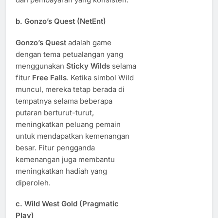
b.
Gonzo’s Quest (NetEnt)
Gonzo’s Quest
adalah game
dengan tema petualangan yang
menggunakan
Sticky Wilds
selama
fitur
Free Falls
. Ketika simbol Wild
muncul, mereka tetap berada di
tempatnya selama beberapa
putaran berturut-turut,
meningkatkan peluang pemain
untuk mendapatkan kemenangan
besar. Fitur pengganda
kemenangan juga membantu
meningkatkan hadiah yang
diperoleh.
c.
Wild West Gold (Pragmatic
Play)