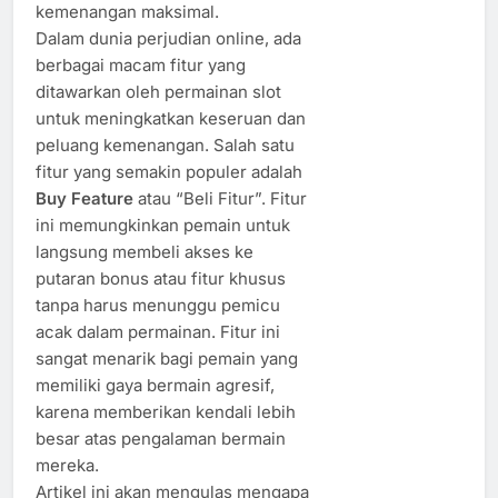
kemenangan maksimal.
Dalam dunia perjudian online, ada
berbagai macam fitur yang
ditawarkan oleh permainan slot
untuk meningkatkan keseruan dan
peluang kemenangan. Salah satu
fitur yang semakin populer adalah
Buy Feature
atau “Beli Fitur”. Fitur
ini memungkinkan pemain untuk
langsung membeli akses ke
putaran bonus atau fitur khusus
tanpa harus menunggu pemicu
acak dalam permainan. Fitur ini
sangat menarik bagi pemain yang
memiliki gaya bermain agresif,
karena memberikan kendali lebih
besar atas pengalaman bermain
mereka.
Artikel ini akan mengulas mengapa