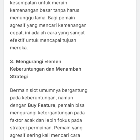
kesempatan untuk meraih
kemenangan besar tanpa harus
menunggu lama. Bagi pemain
agresif yang mencari kemenangan
cepat, ini adalah cara yang sangat
efektif untuk mencapai tujuan
mereka.
3.
Mengurangi Elemen
Keberuntungan dan Menambah
Strategi
Bermain slot umumnya bergantung
pada keberuntungan, namun
dengan
Buy Feature
, pemain bisa
mengurangi ketergantungan pada
faktor acak dan lebih fokus pada
strategi permainan. Pemain yang
agresif sering kali mencari cara