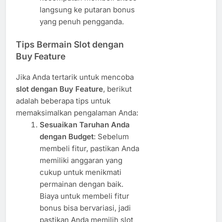
langsung ke putaran bonus
yang penuh pengganda.
Tips Bermain Slot dengan
Buy Feature
Jika Anda tertarik untuk mencoba
slot dengan Buy Feature
, berikut
adalah beberapa tips untuk
memaksimalkan pengalaman Anda:
Sesuaikan Taruhan Anda
dengan Budget
: Sebelum
membeli fitur, pastikan Anda
memiliki anggaran yang
cukup untuk menikmati
permainan dengan baik.
Biaya untuk membeli fitur
bonus bisa bervariasi, jadi
pastikan Anda memilih slot