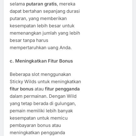
selama
putaran gratis
, mereka
dapat bertahan sepanjang durasi
putaran, yang memberikan
kesempatan lebih besar untuk
memenangkan jumlah yang lebih
besar tanpa harus
mempertaruhkan uang Anda.
c.
Meningkatkan Fitur Bonus
Beberapa slot menggunakan
Sticky Wilds untuk meningkatkan
fitur bonus
atau
fitur pengganda
dalam permainan. Dengan Wild
yang tetap berada di gulungan,
pemain memiliki lebih banyak
kesempatan untuk memicu
pembayaran bonus atau
meningkatkan pengganda