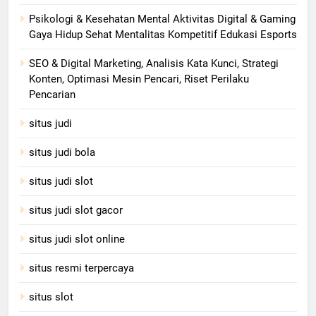
Psikologi & Kesehatan Mental Aktivitas Digital & Gaming
Gaya Hidup Sehat Mentalitas Kompetitif Edukasi Esports
SEO & Digital Marketing, Analisis Kata Kunci, Strategi
Konten, Optimasi Mesin Pencari, Riset Perilaku
Pencarian
situs judi
situs judi bola
situs judi slot
situs judi slot gacor
situs judi slot online
situs resmi terpercaya
situs slot