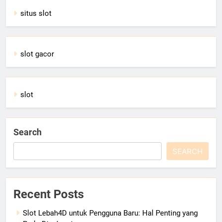
situs slot
slot gacor
slot
Search
SEARCH
Recent Posts
Slot Lebah4D untuk Pengguna Baru: Hal Penting yang