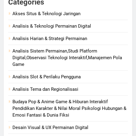
Categories
Akses Situs & Teknologi Jaringan
Analisis & Teknologi Permainan Digital
Analisis Harian & Strategi Permainan
Analisis Sistem Permainan,Studi Platform
Digital,Observasi Teknologi Interaktif,Manajemen Pola
Game
Analisis Slot & Perilaku Pengguna
Analisis Tema dan Regionalisasi
Budaya Pop & Anime Game & Hiburan Interaktif
Pendidikan Karakter & Nilai Moral Psikologi Hubungan &
Emosi Fantasi & Dunia Fiksi
Desain Visual & UX Permainan Digital