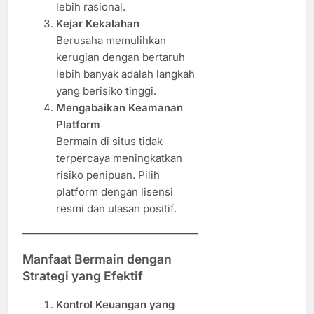
lebih rasional.
Kejar Kekalahan
Berusaha memulihkan
kerugian dengan bertaruh
lebih banyak adalah langkah
yang berisiko tinggi.
Mengabaikan Keamanan
Platform
Bermain di situs tidak
terpercaya meningkatkan
risiko penipuan. Pilih
platform dengan lisensi
resmi dan ulasan positif.
Manfaat Bermain dengan
Strategi yang Efektif
Kontrol Keuangan yang