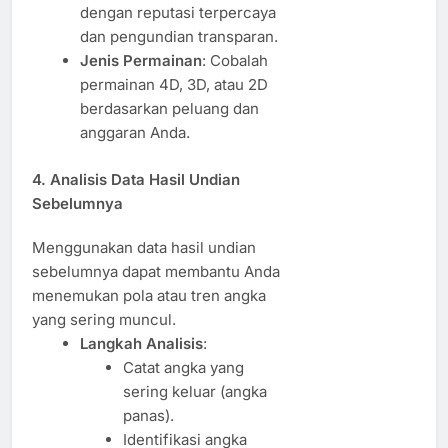
dengan reputasi terpercaya
dan pengundian transparan.
Jenis Permainan
: Cobalah
permainan 4D, 3D, atau 2D
berdasarkan peluang dan
anggaran Anda.
4. Analisis Data Hasil Undian
Sebelumnya
Menggunakan data hasil undian
sebelumnya dapat membantu Anda
menemukan pola atau tren angka
yang sering muncul.
Langkah Analisis
:
Catat angka yang
sering keluar (angka
panas).
Identifikasi angka