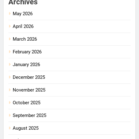
Archives
May 2026
April 2026
March 2026
February 2026
January 2026
December 2025
November 2025
October 2025
September 2025
August 2025