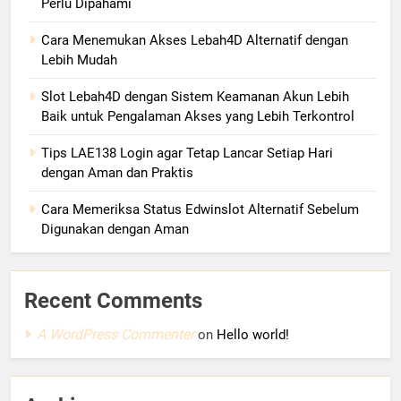
Perlu Dipahami
Cara Menemukan Akses Lebah4D Alternatif dengan
Lebih Mudah
Slot Lebah4D dengan Sistem Keamanan Akun Lebih
Baik untuk Pengalaman Akses yang Lebih Terkontrol
Tips LAE138 Login agar Tetap Lancar Setiap Hari
dengan Aman dan Praktis
Cara Memeriksa Status Edwinslot Alternatif Sebelum
Digunakan dengan Aman
Recent Comments
A WordPress Commenter
on
Hello world!