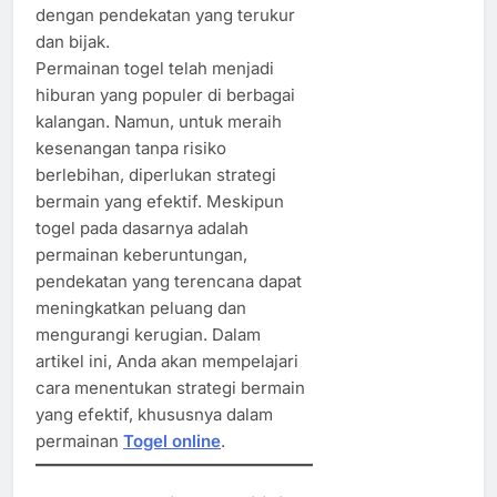
dengan pendekatan yang terukur
dan bijak.
Permainan togel telah menjadi
hiburan yang populer di berbagai
kalangan. Namun, untuk meraih
kesenangan tanpa risiko
berlebihan, diperlukan strategi
bermain yang efektif. Meskipun
togel pada dasarnya adalah
permainan keberuntungan,
pendekatan yang terencana dapat
meningkatkan peluang dan
mengurangi kerugian. Dalam
artikel ini, Anda akan mempelajari
cara menentukan strategi bermain
yang efektif, khususnya dalam
permainan
Togel online
.