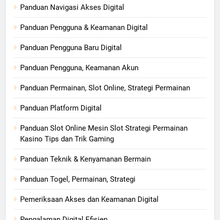
Panduan Navigasi Akses Digital
Panduan Pengguna & Keamanan Digital
Panduan Pengguna Baru Digital
Panduan Pengguna, Keamanan Akun
Panduan Permainan, Slot Online, Strategi Permainan
Panduan Platform Digital
Panduan Slot Online Mesin Slot Strategi Permainan
Kasino Tips dan Trik Gaming
Panduan Teknik & Kenyamanan Bermain
Panduan Togel, Permainan, Strategi
Pemeriksaan Akses dan Keamanan Digital
Pengalaman Digital Efisien