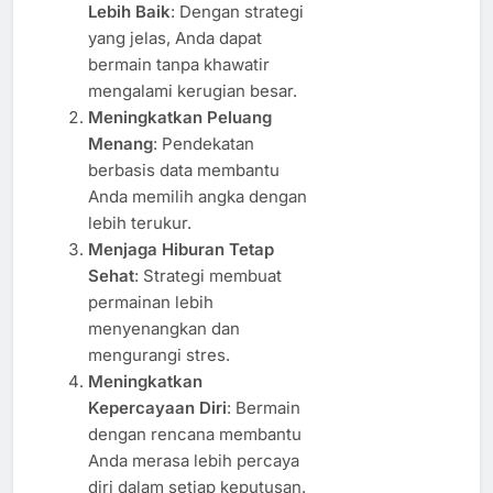
Lebih Baik
: Dengan strategi
yang jelas, Anda dapat
bermain tanpa khawatir
mengalami kerugian besar.
Meningkatkan Peluang
Menang
: Pendekatan
berbasis data membantu
Anda memilih angka dengan
lebih terukur.
Menjaga Hiburan Tetap
Sehat
: Strategi membuat
permainan lebih
menyenangkan dan
mengurangi stres.
Meningkatkan
Kepercayaan Diri
: Bermain
dengan rencana membantu
Anda merasa lebih percaya
diri dalam setiap keputusan.