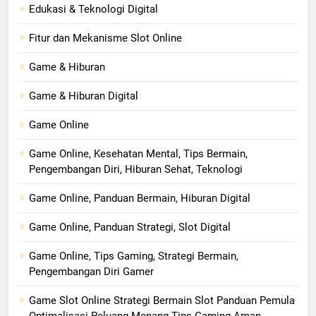
Edukasi & Teknologi Digital
Fitur dan Mekanisme Slot Online
Game & Hiburan
Game & Hiburan Digital
Game Online
Game Online, Kesehatan Mental, Tips Bermain,
Pengembangan Diri, Hiburan Sehat, Teknologi
Game Online, Panduan Bermain, Hiburan Digital
Game Online, Panduan Strategi, Slot Digital
Game Online, Tips Gaming, Strategi Bermain,
Pengembangan Diri Gamer
Game Slot Online Strategi Bermain Slot Panduan Pemula
Optimalisasi Peluang Menang Tips Gaming Aman