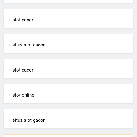
slot gacor
situs slot gacor
slot gacor
slot online
situs slot gacor