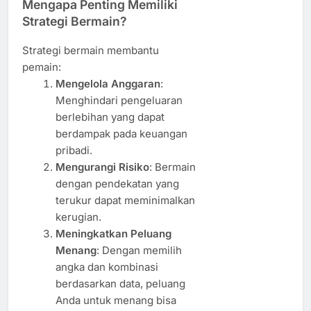
Mengapa Penting Memiliki
Strategi Bermain?
Strategi bermain membantu
pemain:
Mengelola Anggaran
:
Menghindari pengeluaran
berlebihan yang dapat
berdampak pada keuangan
pribadi.
Mengurangi Risiko
: Bermain
dengan pendekatan yang
terukur dapat meminimalkan
kerugian.
Meningkatkan Peluang
Menang
: Dengan memilih
angka dan kombinasi
berdasarkan data, peluang
Anda untuk menang bisa