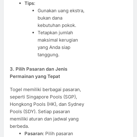
Tips
:
Gunakan uang ekstra,
bukan dana
kebutuhan pokok.
Tetapkan jumlah
maksimal kerugian
yang Anda siap
tanggung.
3. Pilih Pasaran dan Jenis
Permainan yang Tepat
Togel memiliki berbagai pasaran,
seperti Singapore Pools (SGP),
Hongkong Pools (HK), dan Sydney
Pools (SDY). Setiap pasaran
memiliki aturan dan jadwal yang
berbeda.
Pasaran
: Pilih pasaran