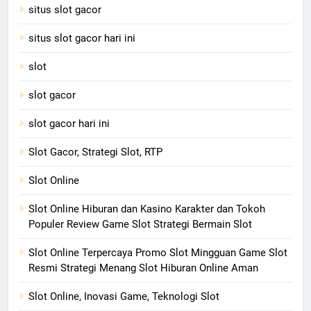
situs slot gacor
situs slot gacor hari ini
slot
slot gacor
slot gacor hari ini
Slot Gacor, Strategi Slot, RTP
Slot Online
Slot Online Hiburan dan Kasino Karakter dan Tokoh
Populer Review Game Slot Strategi Bermain Slot
Slot Online Terpercaya Promo Slot Mingguan Game Slot
Resmi Strategi Menang Slot Hiburan Online Aman
Slot Online, Inovasi Game, Teknologi Slot