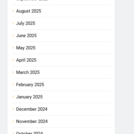
August 2025
July 2025
June 2025
May 2025
April 2025
March 2025
February 2025
January 2025
December 2024
November 2024
October 2024