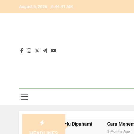
Skip
August 6, 2026
6:44:42 AM
to
content
Dar
Nikmati P
l Penting yang Perlu Dipahami
Cara Menemukan Akses 
3 Months Ago
HEADLINES