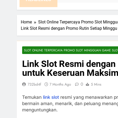
Home
Slot Online Terpercaya Promo Slot Mingg
Link Slot Resmi dengan Promo Rutin Setiap Mingg
SLOT ONLINE TERPERCAYA PROMO SLOT MINGGUAN GAME SLO
Link Slot Resmi dengan
untuk Keseruan Maksim
0
732bd4f
7 Months Ago
5 Mins
Temukan
link slot
resmi yang menawarkan pro
bermain aman, menarik, dan peluang menang
menguntungkan.