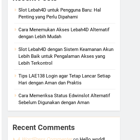
Slot Lebah4D untuk Pengguna Baru: Hal
Penting yang Perlu Dipahami
Cara Menemukan Akses Lebah4D Alternatif
dengan Lebih Mudah
Slot Lebah4D dengan Sistem Keamanan Akun
Lebih Baik untuk Pengalaman Akses yang
Lebih Terkontrol
Tips LAE138 Login agar Tetap Lancar Setiap
Hari dengan Aman dan Praktis
Cara Memeriksa Status Edwinslot Alternatif
Sebelum Digunakan dengan Aman
Recent Comments
A WordPress Commenter
on
Hello world!