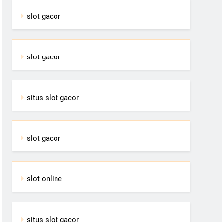
slot gacor
slot gacor
situs slot gacor
slot gacor
slot online
situs slot gacor