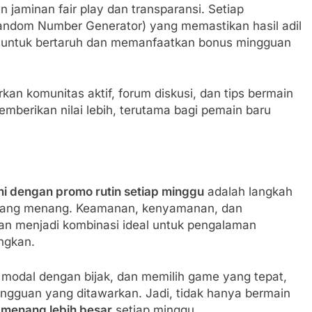
jaminan fair play dan transparansi. Setiap
andom Number Generator) yang memastikan hasil adil
ri untuk bertaruh dan memanfaatkan bonus mingguan
rkan komunitas aktif, forum diskusi, dan tips bermain
emberikan nilai lebih, terutama bagi pemain baru
smi dengan promo rutin setiap minggu
adalah langkah
luang menang. Keamanan, kenyamanan, dan
n menjadi kombinasi ideal untuk pengalaman
ngkan.
odal dengan bijak, dan memilih game yang tepat,
ngguan yang ditawarkan. Jadi, tidak hanya bermain
menang lebih besar
setiap minggu.