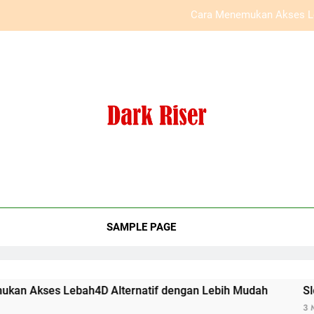
Cara Menemukan Akses Le
Slot Lebah4D dengan Sistem Keamanan Akun Lebih Baik untuk Pe
Tips LAE138 Login agar Tetap Lanca
Slot Lebah4D untuk Pengguna 
Cara Menemukan Akses Le
Slot Lebah4D dengan Sistem Keamanan Akun Lebih Baik untuk Pe
k Riser
engalaman Game Horor Yang Menegangkan Di Dark Riser.
Tips LAE138 Login agar Tetap Lanca
SAMPLE PAGE
Lebah4D Alternatif dengan Lebih Mudah
Slot Lebah4D 
3 Months Ago