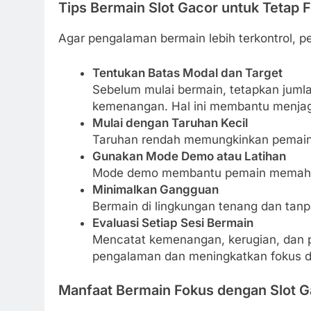
Tips Bermain Slot Gacor untuk Tetap 
Agar pengalaman bermain lebih terkontrol, p
Tentukan Batas Modal dan Target
Sebelum mulai bermain, tetapkan juml
kemenangan. Hal ini membantu menjag
Mulai dengan Taruhan Kecil
Taruhan rendah memungkinkan pemain 
Gunakan Mode Demo atau Latihan
Mode demo membantu pemain memahami
Minimalkan Gangguan
Bermain di lingkungan tenang dan tanpa
Evaluasi Setiap Sesi Bermain
Mencatat kemenangan, kerugian, dan p
pengalaman dan meningkatkan fokus di
Manfaat Bermain Fokus dengan Slot G