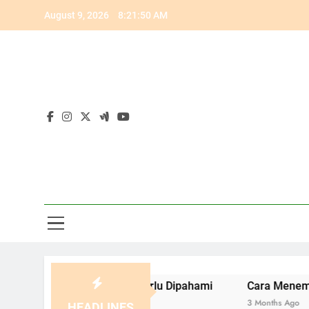
Skip
August 9, 2026
8:21:51 AM
to
content
Dar
Nikmati P
l Penting yang Perlu Dipahami
Cara Menemukan Akses L
3 Months Ago
HEADLINES