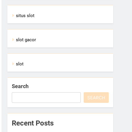
situs slot
slot gacor
slot
Search
SEARCH
Recent Posts