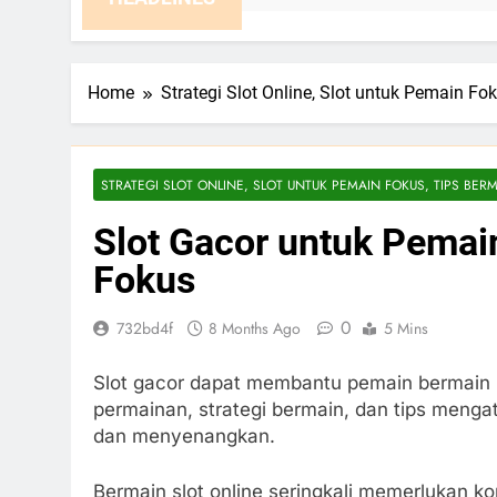
Home
Strategi Slot Online, Slot untuk Pemain F
STRATEGI SLOT ONLINE, SLOT UNTUK PEMAIN FOKUS, TIPS BE
Slot Gacor untuk Pemai
Fokus
0
732bd4f
8 Months Ago
5 Mins
Slot gacor dapat membantu pemain bermain leb
permainan, strategi bermain, dan tips mengat
dan menyenangkan.
Bermain slot online seringkali memerlukan ko