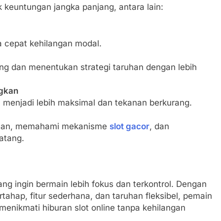
euntungan jangka panjang, antara lain:
a cepat kehilangan modal.
g dan menentukan strategi taruhan dengan lebih
gkan
 menjadi lebih maksimal dan tekanan berkurang.
ainan, memahami mekanisme
slot gacor
, dan
atang.
ang ingin bermain lebih fokus dan terkontrol. Dengan
ahap, fitur sederhana, dan taruhan fleksibel, pemain
menikmati hiburan slot online tanpa kehilangan