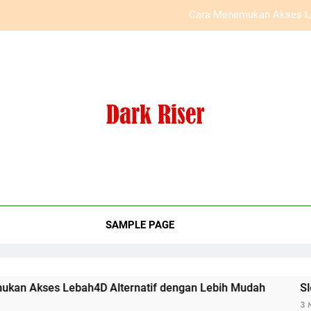
Cara Menemukan Akses Le
Slot Lebah4D dengan Sistem Keamanan Akun Lebih Baik untuk Pe
Tips LAE138 Login agar Tetap Lanca
Slot Lebah4D untuk Pengguna 
Cara Menemukan Akses Le
Slot Lebah4D dengan Sistem Keamanan Akun Lebih Baik untuk Pe
k Riser
engalaman Game Horor Yang Menegangkan Di Dark Riser.
Tips LAE138 Login agar Tetap Lanca
SAMPLE PAGE
ebah4D Alternatif dengan Lebih Mudah
Slot Lebah4D 
3 Months Ago