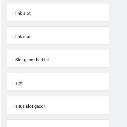
link slot
link slot
Slot gacor hari ini
slot
situs slot gacor