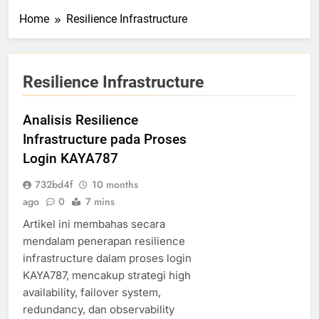
Home
Resilience Infrastructure
Resilience Infrastructure
Analisis Resilience
Infrastructure pada Proses
Login KAYA787
732bd4f
10 months
ago
0
7 mins
Artikel ini membahas secara
mendalam penerapan resilience
infrastructure dalam proses login
KAYA787, mencakup strategi high
availability, failover system,
redundancy, dan observability