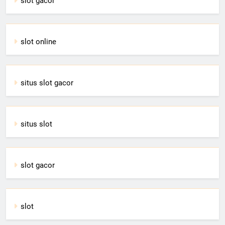
slot gacor
slot online
situs slot gacor
situs slot
slot gacor
slot