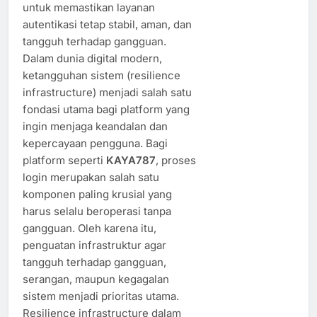
untuk memastikan layanan
autentikasi tetap stabil, aman, dan
tangguh terhadap gangguan.
Dalam dunia digital modern,
ketangguhan sistem (resilience
infrastructure) menjadi salah satu
fondasi utama bagi platform yang
ingin menjaga keandalan dan
kepercayaan pengguna. Bagi
platform seperti
KAYA787
, proses
login merupakan salah satu
komponen paling krusial yang
harus selalu beroperasi tanpa
gangguan. Oleh karena itu,
penguatan infrastruktur agar
tangguh terhadap gangguan,
serangan, maupun kegagalan
sistem menjadi prioritas utama.
Resilience infrastructure dalam