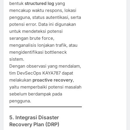
bentuk
structured log
yang
mencakup waktu respons, lokasi
pengguna, status autentikasi, serta
potensi error. Data ini digunakan
untuk mendeteksi potensi
serangan brute force,
menganalisis lonjakan trafik, atau
mengidentifikasi bottleneck
sistem.
Dengan observasi yang mendalam,
tim DevSecOps KAYA787 dapat
melakukan
proactive recovery
,
yaitu memperbaiki potensi masalah
sebelum berdampak pada
pengguna.
5. Integrasi Disaster
Recovery Plan (DRP)