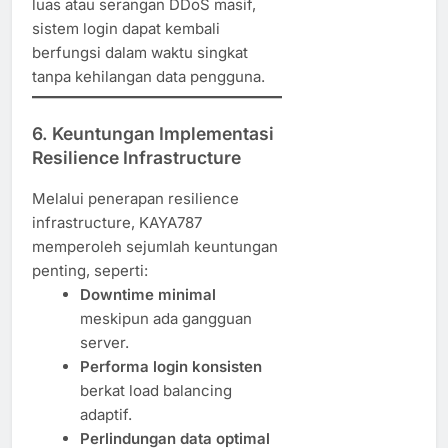
luas atau serangan DDoS masif,
sistem login dapat kembali
berfungsi dalam waktu singkat
tanpa kehilangan data pengguna.
6. Keuntungan Implementasi
Resilience Infrastructure
Melalui penerapan resilience
infrastructure, KAYA787
memperoleh sejumlah keuntungan
penting, seperti:
Downtime minimal
meskipun ada gangguan
server.
Performa login konsisten
berkat load balancing
adaptif.
Perlindungan data optimal