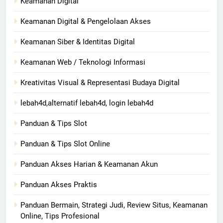
Keamanan Digital
Keamanan Digital & Pengelolaan Akses
Keamanan Siber & Identitas Digital
Keamanan Web / Teknologi Informasi
Kreativitas Visual & Representasi Budaya Digital
lebah4d,alternatif lebah4d, login lebah4d
Panduan & Tips Slot
Panduan & Tips Slot Online
Panduan Akses Harian & Keamanan Akun
Panduan Akses Praktis
Panduan Bermain, Strategi Judi, Review Situs, Keamanan
Online, Tips Profesional