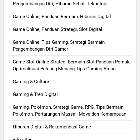
Pengembangan Diri, Hiburan Sehat, Teknologi
Game Online, Panduan Bermain, Hiburan Digital
Game Online, Panduan Strategi, Slot Digital
Game Online, Tips Gaming, Strategi Bermain,
Pengembangan Diri Gamer
Game Slot Online Strategi Bermain Slot Panduan Pemula
Optimalisasi Peluang Menang Tips Gaming Aman
Gaming & Culture
Gaming & Tren Digital
Gaming, Pokémon, Strategi Game, RPG, Tips Bermain
Pokémon, Pertarungan Massal, Move dan Kemampuan
Hiburan Digital & Rekomendasi Game
info situs