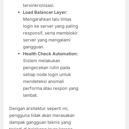
tersinkronisasi.
Load Balancer Layer:
Mengarahkan lalu lintas
login ke server yang paling
responsif, serta memblokir
server yang mengalami
gangguan.
Health Check Automation:
Sistem melakukan
pengecekan rutin pada
setiap node login untuk
mendeteksi anomali
performa atau respon yang
lambat.
Dengan arsitektur seperti ini,
pengguna tidak akan merasakan
dampak gangguan teknis yang