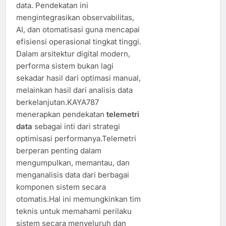
data. Pendekatan ini
mengintegrasikan observabilitas,
AI, dan otomatisasi guna mencapai
efisiensi operasional tingkat tinggi.
Dalam arsitektur digital modern,
performa sistem bukan lagi
sekadar hasil dari optimasi manual,
melainkan hasil dari analisis data
berkelanjutan.KAYA787
menerapkan pendekatan
telemetri
data
sebagai inti dari strategi
optimisasi performanya.Telemetri
berperan penting dalam
mengumpulkan, memantau, dan
menganalisis data dari berbagai
komponen sistem secara
otomatis.Hal ini memungkinkan tim
teknis untuk memahami perilaku
sistem secara menyeluruh dan