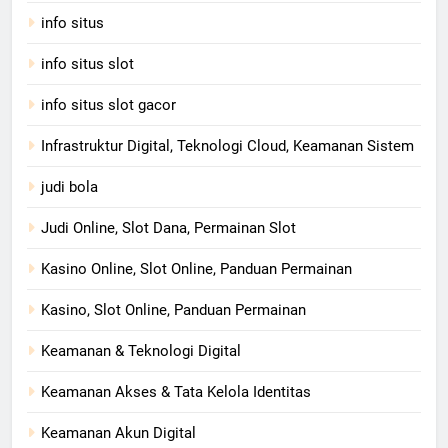
info situs
info situs slot
info situs slot gacor
Infrastruktur Digital, Teknologi Cloud, Keamanan Sistem
judi bola
Judi Online, Slot Dana, Permainan Slot
Kasino Online, Slot Online, Panduan Permainan
Kasino, Slot Online, Panduan Permainan
Keamanan & Teknologi Digital
Keamanan Akses & Tata Kelola Identitas
Keamanan Akun Digital