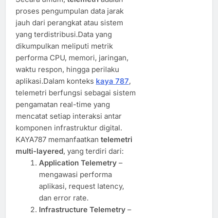
proses pengumpulan data jarak
jauh dari perangkat atau sistem
yang terdistribusi.Data yang
dikumpulkan meliputi metrik
performa CPU, memori, jaringan,
waktu respon, hingga perilaku
aplikasi.Dalam konteks
kaya 787
,
telemetri berfungsi sebagai sistem
pengamatan real-time yang
mencatat setiap interaksi antar
komponen infrastruktur digital.
KAYA787 memanfaatkan
telemetri
multi-layered
, yang terdiri dari:
Application Telemetry
–
mengawasi performa
aplikasi, request latency,
dan error rate.
Infrastructure Telemetry
–