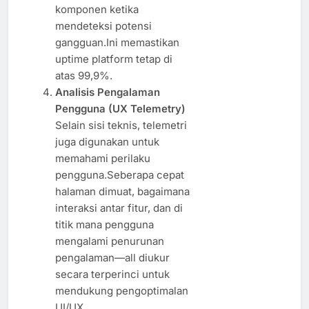
komponen ketika
mendeteksi potensi
gangguan.Ini memastikan
uptime platform tetap di
atas 99,9%.
Analisis Pengalaman
Pengguna (UX Telemetry)
Selain sisi teknis, telemetri
juga digunakan untuk
memahami perilaku
pengguna.Seberapa cepat
halaman dimuat, bagaimana
interaksi antar fitur, dan di
titik mana pengguna
mengalami penurunan
pengalaman—all diukur
secara terperinci untuk
mendukung pengoptimalan
UI/UX.