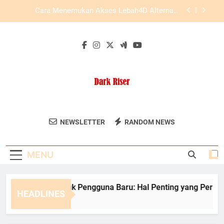
Skip
Slot Lebah4D dengan Sistem Keamanan Akun
to
Lebih Baik untuk Pengalaman Akses yang Lebih
Terkontrol
content
Tips LAE138 Login agar Tetap Lancar Setiap Hari
dengan Aman dan Praktis
Slot Lebah4D untuk Pengguna Baru: Hal Penting
yang Perlu Dipahami
Cara Menemukan Akses Lebah4D Alternatif
dengan Lebih Mudah
Slot Lebah4D dengan Sistem Keamanan Akun
Lebih Baik untuk Pengalaman Akses yang Lebih
Dark Riser
Terkontrol
Nikmati Pengalaman Game Horor Yang
Tips LAE138 Login agar Tetap Lancar Setiap Hari
NEWSLETTER
RANDOM NEWS
dengan Aman dan Praktis
Menegangkan Di Dark Riser.
MENU
ot Lebah4D untuk Pengguna Baru: Hal Penting yang Perlu Dip
HEADLINES
Months Ago