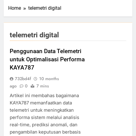
Home
telemetri digital
telemetri digital
Penggunaan Data Telemetri
untuk Optimalisasi Performa
KAYA787
732bd4f
10 months
ago
0
7 mins
Artikel ini membahas bagaimana
KAYA787 memanfaatkan data
telemetri untuk meningkatkan
performa sistem melalui analisis
real-time, prediksi anomali, dan
pengambilan keputusan berbasis