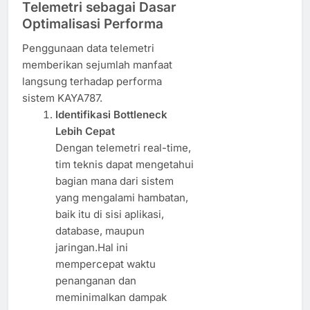
Telemetri sebagai Dasar
Optimalisasi Performa
Penggunaan data telemetri
memberikan sejumlah manfaat
langsung terhadap performa
sistem KAYA787.
Identifikasi Bottleneck
Lebih Cepat
Dengan telemetri real-time,
tim teknis dapat mengetahui
bagian mana dari sistem
yang mengalami hambatan,
baik itu di sisi aplikasi,
database, maupun
jaringan.Hal ini
mempercepat waktu
penanganan dan
meminimalkan dampak