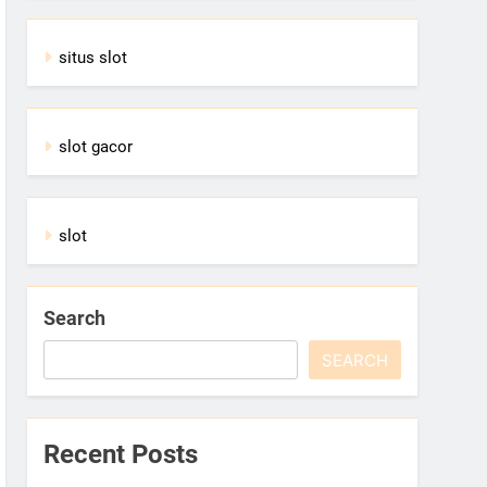
situs slot
slot gacor
slot
Search
SEARCH
Recent Posts