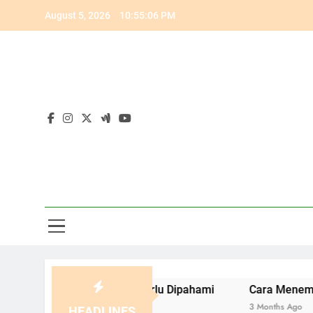
Skip
August 5, 2026
10:55:07 PM
to
content
Dar
Nikmati P
 Hal Penting yang Perlu Dipahami
Cara Menemukan Akse
3 Months Ago
HEADLINES