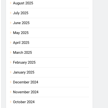
August 2025
July 2025
June 2025
May 2025
April 2025
March 2025
February 2025
January 2025
December 2024
November 2024
October 2024