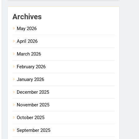
Archives
May 2026
April 2026
March 2026
February 2026
January 2026
December 2025
November 2025
October 2025
September 2025