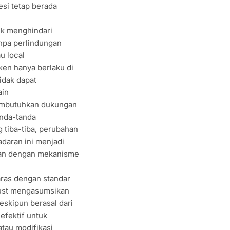
esi tetap berada
aik menghindari
anpa perlindungan
u local
en hanya berlaku di
idak dapat
ain
 membutuhkan dukungan
anda-tanda
g tiba-tiba, perubahan
adaran ini menjadi
gan dengan mekanisme
laras dengan standar
rust mengasumsikan
eskipun berasal dari
efektif untuk
tau modifikasi