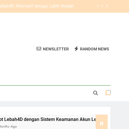
bah4D Alternatif dengan Lebih Mudah
ngalaman Akses yang Lebih Terkontrol
r Setiap Hari dengan Aman dan Praktis
Baru: Hal Penting yang Perlu Dipahami
NEWSLETTER
RANDOM NEWS
bah4D Alternatif dengan Lebih Mudah
ngalaman Akses yang Lebih Terkontrol
r Setiap Hari dengan Aman dan Praktis
4D dengan Sistem Keamanan Akun Lebih Baik untuk Pengalama