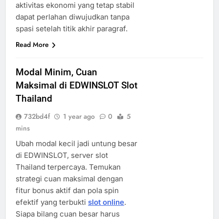
aktivitas ekonomi yang tetap stabil
dapat perlahan diwujudkan tanpa
spasi setelah titik akhir paragraf.
Read More
Modal Minim, Cuan
Maksimal di EDWINSLOT Slot
Thailand
732bd4f
1 year ago
0
5
mins
Ubah modal kecil jadi untung besar
di EDWINSLOT, server slot
Thailand terpercaya. Temukan
strategi cuan maksimal dengan
fitur bonus aktif dan pola spin
efektif yang terbukti
slot online
.
Siapa bilang cuan besar harus