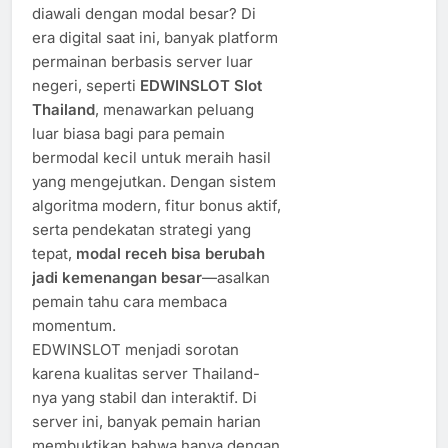
diawali dengan modal besar? Di
era digital saat ini, banyak platform
permainan berbasis server luar
negeri, seperti
EDWINSLOT Slot
Thailand
, menawarkan peluang
luar biasa bagi para pemain
bermodal kecil untuk meraih hasil
yang mengejutkan. Dengan sistem
algoritma modern, fitur bonus aktif,
serta pendekatan strategi yang
tepat,
modal receh bisa berubah
jadi kemenangan besar
—asalkan
pemain tahu cara membaca
momentum.
EDWINSLOT menjadi sorotan
karena kualitas server Thailand-
nya yang stabil dan interaktif. Di
server ini, banyak pemain harian
membuktikan bahwa hanya dengan