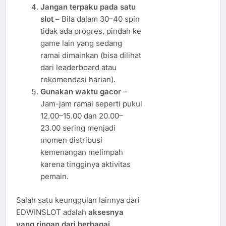
Jangan terpaku pada satu
slot
– Bila dalam 30–40 spin
tidak ada progres, pindah ke
game lain yang sedang
ramai dimainkan (bisa dilihat
dari leaderboard atau
rekomendasi harian).
Gunakan waktu gacor
–
Jam-jam ramai seperti pukul
12.00–15.00 dan 20.00–
23.00 sering menjadi
momen distribusi
kemenangan melimpah
karena tingginya aktivitas
pemain.
Salah satu keunggulan lainnya dari
EDWINSLOT adalah
aksesnya
yang ringan dari berbagai