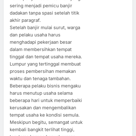
sering menjadi pemicu banjir
dadakan tanpa spasi setelah titik
akhir paragraf.
Setelah banjir mulai surut, warga
dan pelaku usaha harus
menghadapi pekerjaan besar
dalam membersihkan tempat
tinggal dan tempat usaha mereka.
Lumpur yang tertinggal membuat
proses pembersihan memakan
waktu dan tenaga tambahan.
Beberapa pelaku bisnis mengaku
harus menutup usaha selama
beberapa hari untuk memperbaiki
kerusakan dan mengembalikan
tempat usaha ke kondisi semula.
Meskipun begitu, semangat untuk
kembali bangkit terlihat tinggi,