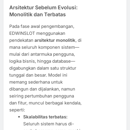
Arsitektur Sebelum Evolusi:
Monolitik dan Terbatas
Pada fase awal pengembangan,
EDWINSLOT menggunakan
pendekatan
arsitektur monolitik
, di
mana seluruh komponen sistem—
mulai dari antarmuka pengguna,
logika bisnis, hingga database—
digabungkan dalam satu struktur
tunggal dan besar. Model ini
memang sederhana untuk
dibangun dan dijalankan, namun
seiring pertumbuhan pengguna
dan fitur, muncul berbagai kendala,
seperti:
Skalabilitas terbatas:
Seluruh sistem harus di-