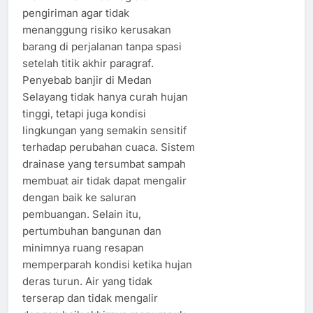
pengiriman agar tidak
menanggung risiko kerusakan
barang di perjalanan tanpa spasi
setelah titik akhir paragraf.
Penyebab banjir di Medan
Selayang tidak hanya curah hujan
tinggi, tetapi juga kondisi
lingkungan yang semakin sensitif
terhadap perubahan cuaca. Sistem
drainase yang tersumbat sampah
membuat air tidak dapat mengalir
dengan baik ke saluran
pembuangan. Selain itu,
pertumbuhan bangunan dan
minimnya ruang resapan
memperparah kondisi ketika hujan
deras turun. Air yang tidak
terserap dan tidak mengalir