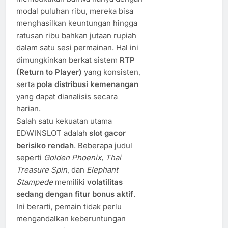
modal puluhan ribu, mereka bisa
menghasilkan keuntungan hingga
ratusan ribu bahkan jutaan rupiah
dalam satu sesi permainan. Hal ini
dimungkinkan berkat sistem
RTP
(Return to Player)
yang konsisten,
serta
pola distribusi kemenangan
yang dapat dianalisis secara
harian.
Salah satu kekuatan utama
EDWINSLOT adalah
slot gacor
berisiko rendah
. Beberapa judul
seperti
Golden Phoenix
,
Thai
Treasure Spin
, dan
Elephant
Stampede
memiliki
volatilitas
sedang dengan fitur bonus aktif
.
Ini berarti, pemain tidak perlu
mengandalkan keberuntungan