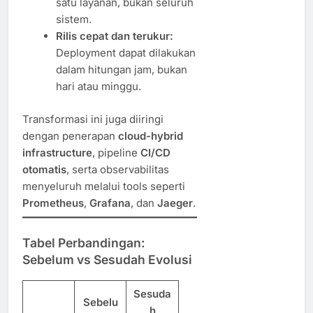
satu layanan, bukan seluruh
sistem.
Rilis cepat dan terukur:
Deployment dapat dilakukan
dalam hitungan jam, bukan
hari atau minggu.
Transformasi ini juga diiringi
dengan penerapan
cloud-hybrid
infrastructure
, pipeline
CI/CD
otomatis
, serta observabilitas
menyeluruh melalui tools seperti
Prometheus
,
Grafana
, dan
Jaeger
.
Tabel Perbandingan:
Sebelum vs Sesudah Evolusi
Sesuda
Sebelu
h