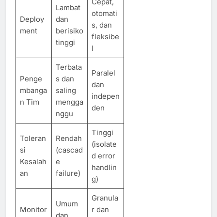
Cepat,
Lambat
otomati
Deploy
dan
s, dan
ment
berisiko
fleksibe
tinggi
l
Terbata
Paralel
Penge
s dan
dan
mbanga
saling
indepen
n Tim
mengga
den
nggu
Tinggi
Toleran
Rendah
(isolate
si
(cascad
d error
Kesalah
e
handlin
an
failure)
g)
Granula
Umum
Monitor
r dan
dan