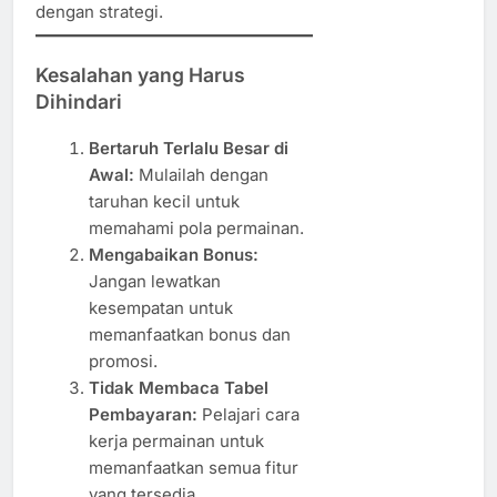
dengan strategi.
Kesalahan yang Harus
Dihindari
Bertaruh Terlalu Besar di
Awal:
Mulailah dengan
taruhan kecil untuk
memahami pola permainan.
Mengabaikan Bonus:
Jangan lewatkan
kesempatan untuk
memanfaatkan bonus dan
promosi.
Tidak Membaca Tabel
Pembayaran:
Pelajari cara
kerja permainan untuk
memanfaatkan semua fitur
yang tersedia.