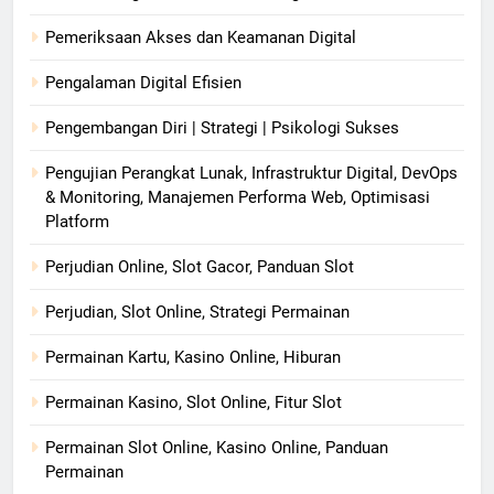
Pemeriksaan Akses dan Keamanan Digital
Pengalaman Digital Efisien
Pengembangan Diri | Strategi | Psikologi Sukses
Pengujian Perangkat Lunak, Infrastruktur Digital, DevOps
& Monitoring, Manajemen Performa Web, Optimisasi
Platform
Perjudian Online, Slot Gacor, Panduan Slot
Perjudian, Slot Online, Strategi Permainan
Permainan Kartu, Kasino Online, Hiburan
Permainan Kasino, Slot Online, Fitur Slot
Permainan Slot Online, Kasino Online, Panduan
Permainan