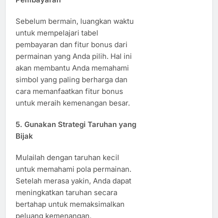
Sebelum bermain, luangkan waktu
untuk mempelajari tabel
pembayaran dan fitur bonus dari
permainan yang Anda pilih. Hal ini
akan membantu Anda memahami
simbol yang paling berharga dan
cara memanfaatkan fitur bonus
untuk meraih kemenangan besar.
5. Gunakan Strategi Taruhan yang
Bijak
Mulailah dengan taruhan kecil
untuk memahami pola permainan.
Setelah merasa yakin, Anda dapat
meningkatkan taruhan secara
bertahap untuk memaksimalkan
peluang kemenangan.