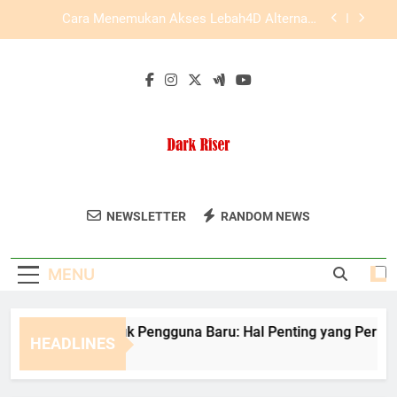
Skip
Slot Lebah4D dengan Sistem Keamanan Akun
to
Lebih Baik untuk Pengalaman Akses yang Lebih
Terkontrol
content
Tips LAE138 Login agar Tetap Lancar Setiap Hari
dengan Aman dan Praktis
Slot Lebah4D untuk Pengguna Baru: Hal Penting
yang Perlu Dipahami
Cara Menemukan Akses Lebah4D Alternatif
dengan Lebih Mudah
Slot Lebah4D dengan Sistem Keamanan Akun
Lebih Baik untuk Pengalaman Akses yang Lebih
Dark Riser
Terkontrol
Nikmati Pengalaman Game Horor Yang
Tips LAE138 Login agar Tetap Lancar Setiap Hari
NEWSLETTER
RANDOM NEWS
dengan Aman dan Praktis
Menegangkan Di Dark Riser.
MENU
ot Lebah4D untuk Pengguna Baru: Hal Penting yang Perlu Dip
HEADLINES
Months Ago