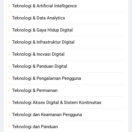
Teknologi & Artificial Intelligence
Teknologi & Data Analytics
Teknologi & Gaya Hidup Digital
Teknologi & Infrastruktur Digital
Teknologi & Inovasi Digital
Teknologi & Panduan Digital
Teknologi & Pengalaman Pengguna
Teknologi & Permainan
Teknologi Akses Digital & Sistem Kontinuitas
Teknologi dan Keamanan Pengguna
Teknologi dan Panduan