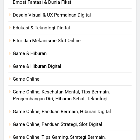
Emosi Fantasi & Dunia Fiksi
Desain Visual & UX Permainan Digital
Edukasi & Teknologi Digital
Fitur dan Mekanisme Slot Online
Game & Hiburan
Game & Hiburan Digital
Game Online
Game Online, Kesehatan Mental, Tips Bermain,
Pengembangan Diri, Hiburan Sehat, Teknologi
Game Online, Panduan Bermain, Hiburan Digital
Game Online, Panduan Strategi, Slot Digital
Game Online, Tips Gaming, Strategi Bermain,