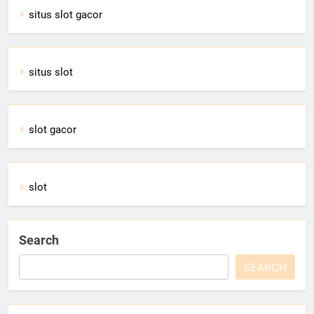
situs slot gacor
situs slot
slot gacor
slot
Search
SEARCH