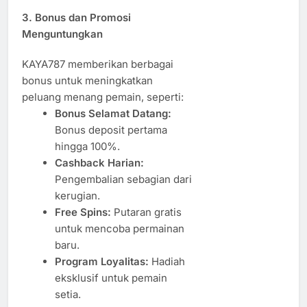
3. Bonus dan Promosi
Menguntungkan
KAYA787 memberikan berbagai
bonus untuk meningkatkan
peluang menang pemain, seperti:
Bonus Selamat Datang:
Bonus deposit pertama
hingga 100%.
Cashback Harian:
Pengembalian sebagian dari
kerugian.
Free Spins:
Putaran gratis
untuk mencoba permainan
baru.
Program Loyalitas:
Hadiah
eksklusif untuk pemain
setia.