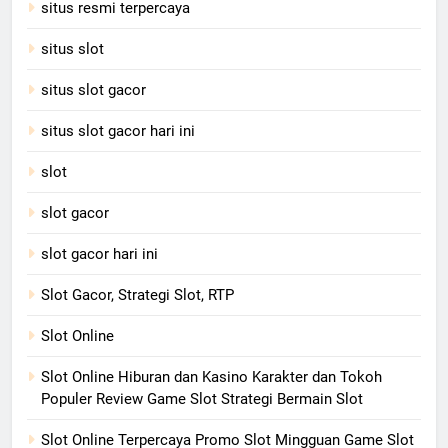
situs resmi terpercaya
situs slot
situs slot gacor
situs slot gacor hari ini
slot
slot gacor
slot gacor hari ini
Slot Gacor, Strategi Slot, RTP
Slot Online
Slot Online Hiburan dan Kasino Karakter dan Tokoh
Populer Review Game Slot Strategi Bermain Slot
Slot Online Terpercaya Promo Slot Mingguan Game Slot