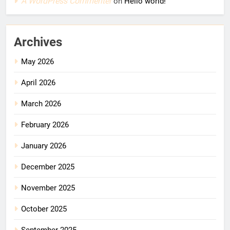
A WordPress Commenter
on
Hello world!
Archives
May 2026
April 2026
March 2026
February 2026
January 2026
December 2025
November 2025
October 2025