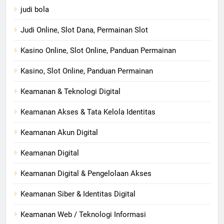
judi bola
Judi Online, Slot Dana, Permainan Slot
Kasino Online, Slot Online, Panduan Permainan
Kasino, Slot Online, Panduan Permainan
Keamanan & Teknologi Digital
Keamanan Akses & Tata Kelola Identitas
Keamanan Akun Digital
Keamanan Digital
Keamanan Digital & Pengelolaan Akses
Keamanan Siber & Identitas Digital
Keamanan Web / Teknologi Informasi