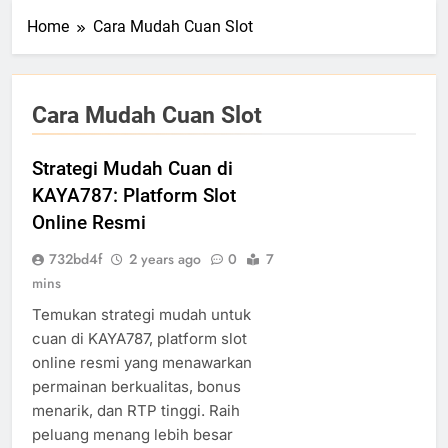
Home
Cara Mudah Cuan Slot
Cara Mudah Cuan Slot
Strategi Mudah Cuan di
KAYA787: Platform Slot
Online Resmi
732bd4f
2 years ago
0
7
mins
Temukan strategi mudah untuk
cuan di KAYA787, platform slot
online resmi yang menawarkan
permainan berkualitas, bonus
menarik, dan RTP tinggi. Raih
peluang menang lebih besar