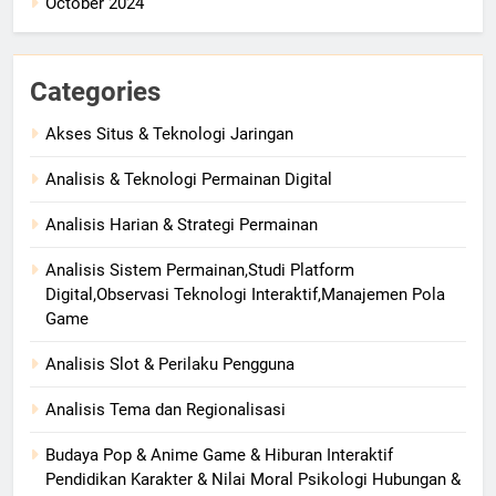
October 2024
Categories
Akses Situs & Teknologi Jaringan
Analisis & Teknologi Permainan Digital
Analisis Harian & Strategi Permainan
Analisis Sistem Permainan,Studi Platform
Digital,Observasi Teknologi Interaktif,Manajemen Pola
Game
Analisis Slot & Perilaku Pengguna
Analisis Tema dan Regionalisasi
Budaya Pop & Anime Game & Hiburan Interaktif
Pendidikan Karakter & Nilai Moral Psikologi Hubungan &