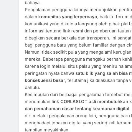
bahaya.
Pengalaman pengguna lainnya menunjukkan penti
dalam
komunitas yang terpercaya
, baik itu forum
komunikasi yang dikelola langsung oleh pihak platf
informasi tentang link resmi dan pembaruan tautan 
dibagikan secara berkala dan transparan. Ini sang
bagi pengguna baru yang belum familiar dengan ciri-c
Namun, tidak sedikit pula yang mengalami kerugian
mereka. Beberapa pengguna mengaku pernah kehi
karena login melalui situs palsu yang meniru halaman
peringatan nyata bahwa
satu klik yang salah bis
konsekuensi besar
, terutama jika dilakukan tanpa v
dahulu.
Kesimpulan dari berbagai pengalaman tersebut m
menemukan
link CORLASLOT asli membutuhkan ke
dan pemahaman dasar tentang keamanan digital
.
diri melalui pengalaman orang lain, pengguna baru b
menghadapi jebakan digital yang sering kali tersemb
tampilan meyakinkan.