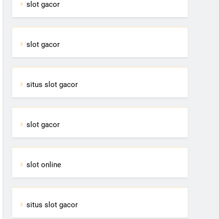
slot gacor
slot gacor
situs slot gacor
slot gacor
slot online
situs slot gacor