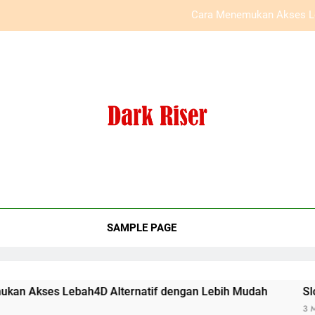
Cara Menemukan Akses Le
Slot Lebah4D dengan Sistem Keamanan Akun Lebih Baik untuk Pe
Tips LAE138 Login agar Tetap Lanca
Slot Lebah4D untuk Pengguna 
Cara Menemukan Akses Le
Slot Lebah4D dengan Sistem Keamanan Akun Lebih Baik untuk Pe
k Riser
engalaman Game Horor Yang Menegangkan Di Dark Riser.
Tips LAE138 Login agar Tetap Lanca
SAMPLE PAGE
ebah4D Alternatif dengan Lebih Mudah
Slot Lebah4D 
3 Months Ago