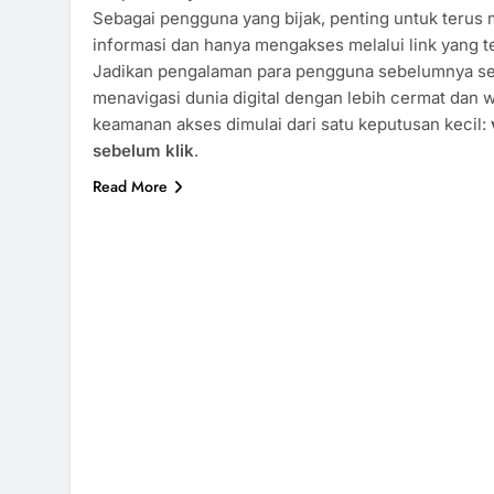
Sebagai pengguna yang bijak, penting untuk terus
informasi dan hanya mengakses melalui link yang te
Jadikan pengalaman para pengguna sebelumnya se
menavigasi dunia digital dengan lebih cermat dan w
keamanan akses dimulai dari satu keputusan kecil:
sebelum klik
.
Read More