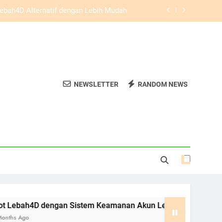
bah4D Alternatif dengan Lebih Mudah
ngalaman Akses yang Lebih Terkontrol
r Setiap Hari dengan Aman dan Praktis
Baru: Hal Penting yang Perlu Dipahami
NEWSLETTER
RANDOM NEWS
bah4D Alternatif dengan Lebih Mudah
ngalaman Akses yang Lebih Terkontrol
r Setiap Hari dengan Aman dan Praktis
dengan Sistem Keamanan Akun Lebih Baik untuk Pengalaman A