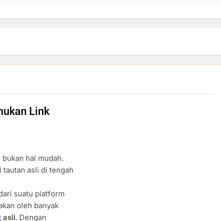
ukan Link
bukan hal mudah.
tautan asli di tengah
 dari suatu platform
sakan oleh banyak
t
asli
. Dengan