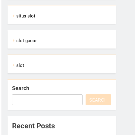
situs slot
slot gacor
slot
Search
SEARCH
Recent Posts