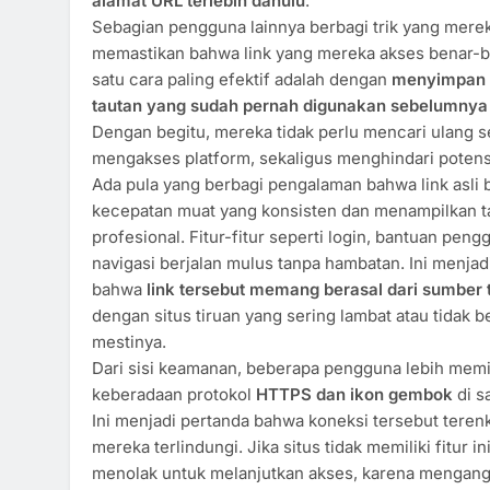
alamat URL terlebih dahulu
.
Sebagian pengguna lainnya berbagi trik yang mere
memastikan bahwa link yang mereka akses benar-b
satu cara paling efektif adalah dengan
menyimpan 
tautan yang sudah pernah digunakan sebelumnya 
Dengan begitu, mereka tidak perlu mencari ulang set
mengakses platform, sekaligus menghindari potensi
Ada pula yang berbagi pengalaman bahwa link asli 
kecepatan muat yang konsisten dan menampilkan ta
profesional. Fitur-fitur seperti login, bantuan pen
navigasi berjalan mulus tanpa hambatan. Ini menjadi
bahwa
link tersebut memang berasal dari sumber
dengan situs tiruan yang sering lambat atau tidak 
mestinya.
Dari sisi keamanan, beberapa pengguna lebih mem
keberadaan protokol
HTTPS dan ikon gembok
di s
Ini menjadi pertanda bahwa koneksi tersebut terenk
mereka terlindungi. Jika situs tidak memiliki fitur 
menolak untuk melanjutkan akses, karena mengang