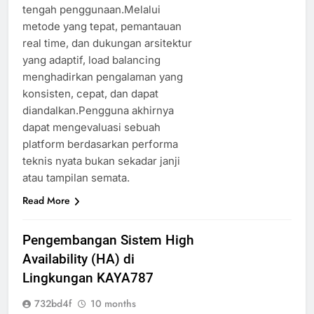
tengah penggunaan.Melalui
metode yang tepat, pemantauan
real time, dan dukungan arsitektur
yang adaptif, load balancing
menghadirkan pengalaman yang
konsisten, cepat, dan dapat
diandalkan.Pengguna akhirnya
dapat mengevaluasi sebuah
platform berdasarkan performa
teknis nyata bukan sekadar janji
atau tampilan semata.
Read More
Pengembangan Sistem High
Availability (HA) di
Lingkungan KAYA787
732bd4f
10 months