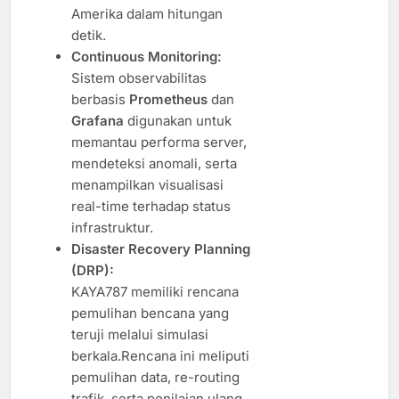
Amerika dalam hitungan
detik.
Continuous Monitoring:
Sistem observabilitas
berbasis
Prometheus
dan
Grafana
digunakan untuk
memantau performa server,
mendeteksi anomali, serta
menampilkan visualisasi
real-time terhadap status
infrastruktur.
Disaster Recovery Planning
(DRP):
KAYA787 memiliki rencana
pemulihan bencana yang
teruji melalui simulasi
berkala.Rencana ini meliputi
pemulihan data, re-routing
trafik, serta penilaian ulang