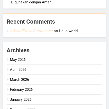
Digunakan dengan Aman
Recent Comments
A WordPress Commenter
on
Hello world!
Archives
May 2026
April 2026
March 2026
February 2026
January 2026