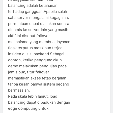
balancing adalah ketahanan
terhadap gangguan.Apabila salah
satu server mengalami kegagalan,
permintaan dapat dialihkan secara
dinamis ke server lain yang masih
aktif.Ini disebut failover
mekanisme yang membuat layanan
tidak terputus meskipun terjadi
insiden di sisi backend.Sebagai
contoh, ketika pengguna akun
demo melakukan pengujian pada
jam sibuk, fitur failover
memastikan akses tetap berjalan
tanpa kesan bahwa sistem sedang
bermasalah.
Pada skala lebih lanjut, load
balancing dapat dipadukan dengan
edge computing untuk