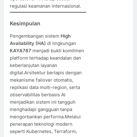
regulasi keamanan internasional.
Kesimpulan
Pengembangan sistem
High
Availability (HA)
di lingkungan
KAYA787
menjadi bukti komitmen
platform terhadap keandalan dan
keberlanjutan layanan
digital.Arsitektur berlapis dengan
mekanisme failover otomatis,
replikasi data multi-region, serta
observabilitas berbasis AI
menjadikan sistem ini tangguh
menghadapi gangguan tanpa
mengorbankan performa.Melalui
penerapan teknologi modern
seperti Kubernetes, Terraform,