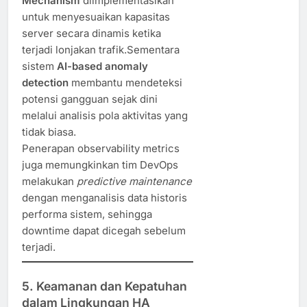
Mechanism
diimplementasikan
untuk menyesuaikan kapasitas
server secara dinamis ketika
terjadi lonjakan trafik.Sementara
sistem
AI-based anomaly
detection
membantu mendeteksi
potensi gangguan sejak dini
melalui analisis pola aktivitas yang
tidak biasa.
Penerapan observability metrics
juga memungkinkan tim DevOps
melakukan
predictive maintenance
dengan menganalisis data historis
performa sistem, sehingga
downtime dapat dicegah sebelum
terjadi.
5. Keamanan dan Kepatuhan
dalam Lingkungan HA