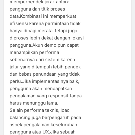
memperpendek jarak antara
pengguna dan titik proses
data.Kombinasi ini memperkuat
efisiensi karena permintaan tidak
hanya dibagi merata, tetapi juga
diproses lebih dekat dengan lokasi
pengguna.Akun demo pun dapat
menampilkan performa
sebenarnya dari sistem karena
jalur yang ditempuh lebih pendek
dan bebas penundaan yang tidak
perlu.Jika implementasinya baik,
pengguna akan mendapatkan
pengalaman yang responsif tanpa
harus menunggu lama.
Selain performa teknis, load
balancing juga berpengaruh pada
aspek pengalaman keseluruhan
pengguna atau UX.Jika sebuah