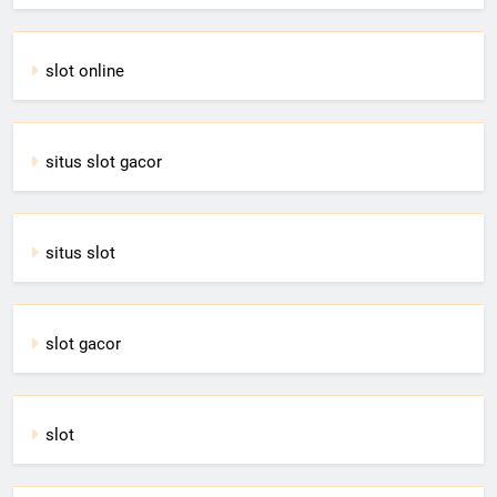
slot online
situs slot gacor
situs slot
slot gacor
slot