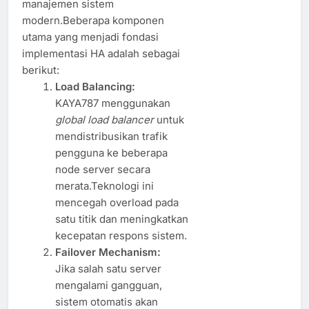
manajemen sistem
modern.Beberapa komponen
utama yang menjadi fondasi
implementasi HA adalah sebagai
berikut:
Load Balancing:
KAYA787 menggunakan
global load balancer
untuk
mendistribusikan trafik
pengguna ke beberapa
node server secara
merata.Teknologi ini
mencegah overload pada
satu titik dan meningkatkan
kecepatan respons sistem.
Failover Mechanism:
Jika salah satu server
mengalami gangguan,
sistem otomatis akan