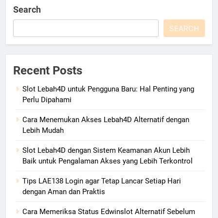
Search
SEARCH
Recent Posts
Slot Lebah4D untuk Pengguna Baru: Hal Penting yang
Perlu Dipahami
Cara Menemukan Akses Lebah4D Alternatif dengan
Lebih Mudah
Slot Lebah4D dengan Sistem Keamanan Akun Lebih
Baik untuk Pengalaman Akses yang Lebih Terkontrol
Tips LAE138 Login agar Tetap Lancar Setiap Hari
dengan Aman dan Praktis
Cara Memeriksa Status Edwinslot Alternatif Sebelum