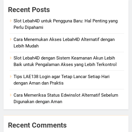
Recent Posts
Slot Lebah4D untuk Pengguna Baru: Hal Penting yang
Perlu Dipahami
Cara Menemukan Akses Lebah4D Alternatif dengan
Lebih Mudah
Slot Lebah4D dengan Sistem Keamanan Akun Lebih
Baik untuk Pengalaman Akses yang Lebih Terkontrol
Tips LAE138 Login agar Tetap Lancar Setiap Hari
dengan Aman dan Praktis
Cara Memeriksa Status Edwinslot Alternatif Sebelum
Digunakan dengan Aman
Recent Comments