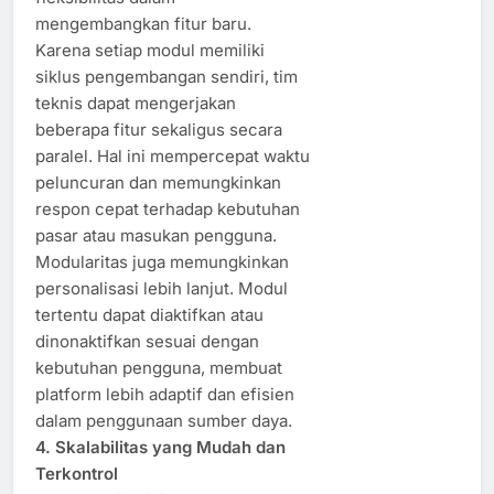
mengembangkan fitur baru.
Karena setiap modul memiliki
siklus pengembangan sendiri, tim
teknis dapat mengerjakan
beberapa fitur sekaligus secara
paralel. Hal ini mempercepat waktu
peluncuran dan memungkinkan
respon cepat terhadap kebutuhan
pasar atau masukan pengguna.
Modularitas juga memungkinkan
personalisasi lebih lanjut. Modul
tertentu dapat diaktifkan atau
dinonaktifkan sesuai dengan
kebutuhan pengguna, membuat
platform lebih adaptif dan efisien
dalam penggunaan sumber daya.
4. Skalabilitas yang Mudah dan
Terkontrol