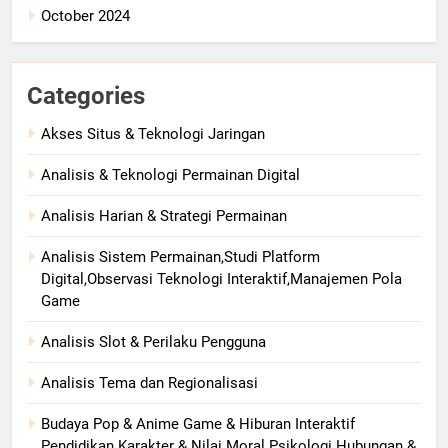
October 2024
Categories
Akses Situs & Teknologi Jaringan
Analisis & Teknologi Permainan Digital
Analisis Harian & Strategi Permainan
Analisis Sistem Permainan,Studi Platform
Digital,Observasi Teknologi Interaktif,Manajemen Pola
Game
Analisis Slot & Perilaku Pengguna
Analisis Tema dan Regionalisasi
Budaya Pop & Anime Game & Hiburan Interaktif
Pendidikan Karakter & Nilai Moral Psikologi Hubungan &