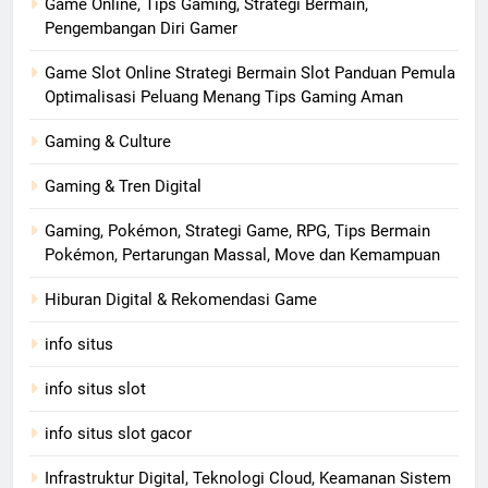
Game Online, Tips Gaming, Strategi Bermain,
Pengembangan Diri Gamer
Game Slot Online Strategi Bermain Slot Panduan Pemula
Optimalisasi Peluang Menang Tips Gaming Aman
Gaming & Culture
Gaming & Tren Digital
Gaming, Pokémon, Strategi Game, RPG, Tips Bermain
Pokémon, Pertarungan Massal, Move dan Kemampuan
Hiburan Digital & Rekomendasi Game
info situs
info situs slot
info situs slot gacor
Infrastruktur Digital, Teknologi Cloud, Keamanan Sistem