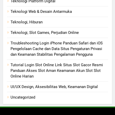
Teknologi Platform Digital
Teknologi Web & Desain Antarmuka
Teknologi, Hiburan
Teknologi, Slot Games, Perjudian Online
Troubleshooting Login iPhone Panduan Safari dan iOS
Pengelolaan Cache dan Data Situs Pengaturan Privasi
dan Keamanan Stabilitas Pengalaman Pengguna
Tutorial Login Slot Online Link Situs Slot Gacor Resmi
Panduan Akses Slot Aman Keamanan Akun Slot Slot
Online Harian
UI/UX Design, Aksesibilitas Web, Keamanan Digital
Uncategorized