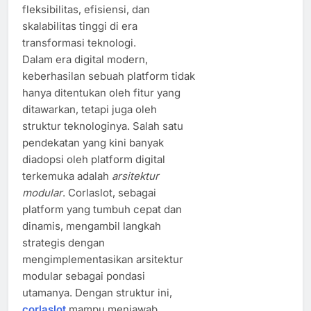
fleksibilitas, efisiensi, dan
skalabilitas tinggi di era
transformasi teknologi.
Dalam era digital modern,
keberhasilan sebuah platform tidak
hanya ditentukan oleh fitur yang
ditawarkan, tetapi juga oleh
struktur teknologinya. Salah satu
pendekatan yang kini banyak
diadopsi oleh platform digital
terkemuka adalah
arsitektur
modular
. Corlaslot, sebagai
platform yang tumbuh cepat dan
dinamis, mengambil langkah
strategis dengan
mengimplementasikan arsitektur
modular sebagai pondasi
utamanya. Dengan struktur ini,
corlaslot
mampu menjawab