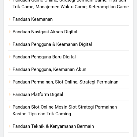
Panduan Game Online, Strategi Bermain Game, Tips dan
Trik Game, Manajemen Waktu Game, Keterampilan Game
Panduan Keamanan
Panduan Navigasi Akses Digital
Panduan Pengguna & Keamanan Digital
Panduan Pengguna Baru Digital
Panduan Pengguna, Keamanan Akun
Panduan Permainan, Slot Online, Strategi Permainan
Panduan Platform Digital
Panduan Slot Online Mesin Slot Strategi Permainan
Kasino Tips dan Trik Gaming
Panduan Teknik & Kenyamanan Bermain