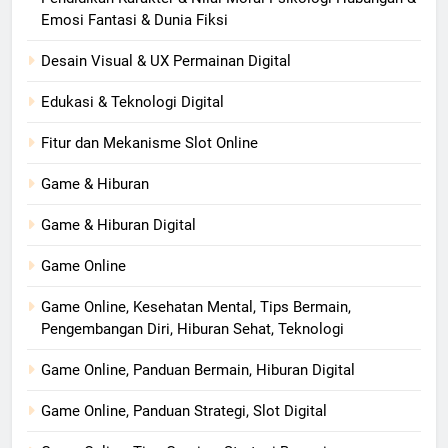
Emosi Fantasi & Dunia Fiksi
Desain Visual & UX Permainan Digital
Edukasi & Teknologi Digital
Fitur dan Mekanisme Slot Online
Game & Hiburan
Game & Hiburan Digital
Game Online
Game Online, Kesehatan Mental, Tips Bermain,
Pengembangan Diri, Hiburan Sehat, Teknologi
Game Online, Panduan Bermain, Hiburan Digital
Game Online, Panduan Strategi, Slot Digital