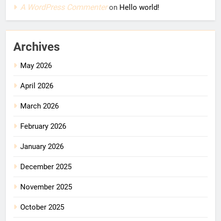
A WordPress Commenter
on
Hello world!
Archives
May 2026
April 2026
March 2026
February 2026
January 2026
December 2025
November 2025
October 2025