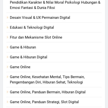
Pendidikan Karakter & Nilai Moral Psikologi Hubungan &
Emosi Fantasi & Dunia Fiksi
Desain Visual & UX Permainan Digital
Edukasi & Teknologi Digital
Fitur dan Mekanisme Slot Online
Game & Hiburan
Game & Hiburan Digital
Game Online
Game Online, Kesehatan Mental, Tips Bermain,
Pengembangan Diri, Hiburan Sehat, Teknologi
Game Online, Panduan Bermain, Hiburan Digital
Game Online, Panduan Strategi, Slot Digital