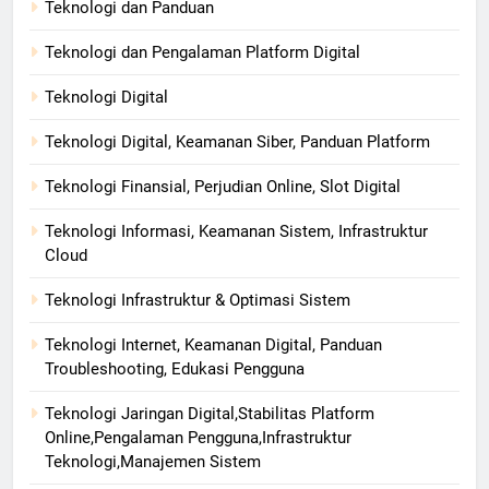
Teknologi dan Panduan
Teknologi dan Pengalaman Platform Digital
Teknologi Digital
Teknologi Digital, Keamanan Siber, Panduan Platform
Teknologi Finansial, Perjudian Online, Slot Digital
Teknologi Informasi, Keamanan Sistem, Infrastruktur
Cloud
Teknologi Infrastruktur & Optimasi Sistem
Teknologi Internet, Keamanan Digital, Panduan
Troubleshooting, Edukasi Pengguna
Teknologi Jaringan Digital,Stabilitas Platform
Online,Pengalaman Pengguna,Infrastruktur
Teknologi,Manajemen Sistem