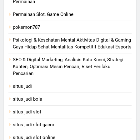
Permainan
Permainan Slot, Game Online
pokemon787
Psikologi & Kesehatan Mental Aktivitas Digital & Gaming
Gaya Hidup Sehat Mentalitas Kompetitif Edukasi Esports
SEO & Digital Marketing, Analisis Kata Kunci, Strategi
Konten, Optimasi Mesin Pencari, Riset Perilaku
Pencarian
situs judi
situs judi bola
situs judi slot
situs judi slot gacor
situs judi slot online