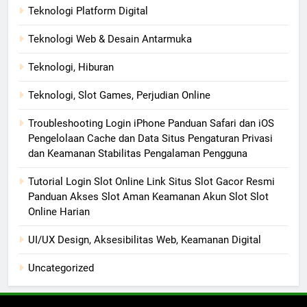
Teknologi Platform Digital
Teknologi Web & Desain Antarmuka
Teknologi, Hiburan
Teknologi, Slot Games, Perjudian Online
Troubleshooting Login iPhone Panduan Safari dan iOS
Pengelolaan Cache dan Data Situs Pengaturan Privasi
dan Keamanan Stabilitas Pengalaman Pengguna
Tutorial Login Slot Online Link Situs Slot Gacor Resmi
Panduan Akses Slot Aman Keamanan Akun Slot Slot
Online Harian
UI/UX Design, Aksesibilitas Web, Keamanan Digital
Uncategorized