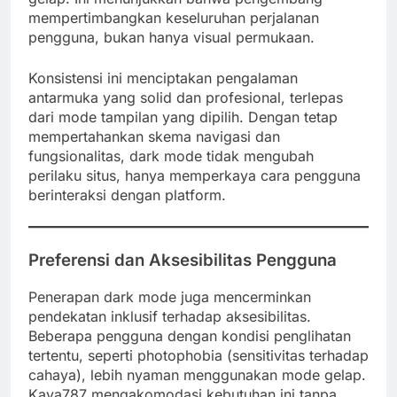
mempertimbangkan keseluruhan perjalanan
pengguna, bukan hanya visual permukaan.
Konsistensi ini menciptakan pengalaman
antarmuka yang solid dan profesional, terlepas
dari mode tampilan yang dipilih. Dengan tetap
mempertahankan skema navigasi dan
fungsionalitas, dark mode tidak mengubah
perilaku situs, hanya memperkaya cara pengguna
berinteraksi dengan platform.
Preferensi dan Aksesibilitas Pengguna
Penerapan dark mode juga mencerminkan
pendekatan inklusif terhadap aksesibilitas.
Beberapa pengguna dengan kondisi penglihatan
tertentu, seperti photophobia (sensitivitas terhadap
cahaya), lebih nyaman menggunakan mode gelap.
Kaya787 mengakomodasi kebutuhan ini tanpa