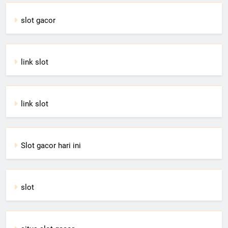
slot gacor
link slot
link slot
Slot gacor hari ini
slot