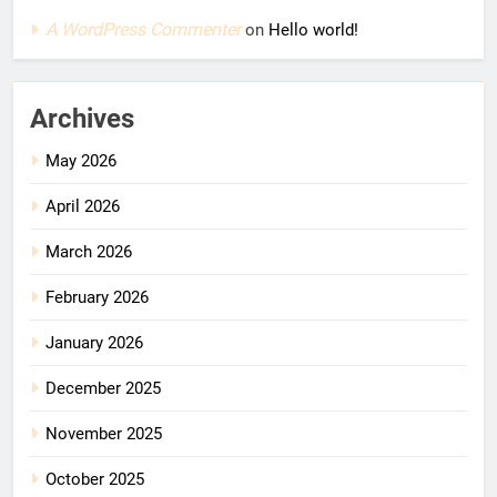
A WordPress Commenter
on
Hello world!
Archives
May 2026
April 2026
March 2026
February 2026
January 2026
December 2025
November 2025
October 2025