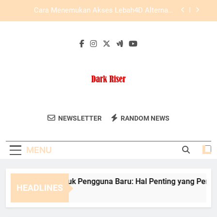
Skip
Slot Lebah4D dengan Sistem Keamanan Akun
to
Lebih Baik untuk Pengalaman Akses yang Lebih
Terkontrol
content
Tips LAE138 Login agar Tetap Lancar Setiap Hari
dengan Aman dan Praktis
Slot Lebah4D untuk Pengguna Baru: Hal Penting
yang Perlu Dipahami
Cara Menemukan Akses Lebah4D Alternatif
dengan Lebih Mudah
Slot Lebah4D dengan Sistem Keamanan Akun
Lebih Baik untuk Pengalaman Akses yang Lebih
Dark Riser
Terkontrol
Nikmati Pengalaman Game Horor Yang
Tips LAE138 Login agar Tetap Lancar Setiap Hari
NEWSLETTER
RANDOM NEWS
dengan Aman dan Praktis
Menegangkan Di Dark Riser.
MENU
lot Lebah4D untuk Pengguna Baru: Hal Penting yang Perlu Di
HEADLINES
 Months Ago