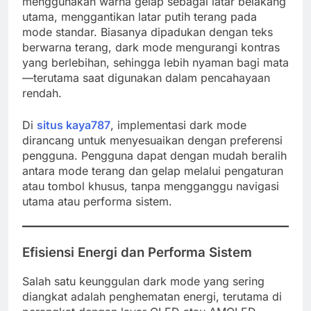
menggunakan warna gelap sebagai latar belakang
utama, menggantikan latar putih terang pada
mode standar. Biasanya dipadukan dengan teks
berwarna terang, dark mode mengurangi kontras
yang berlebihan, sehingga lebih nyaman bagi mata
—terutama saat digunakan dalam pencahayaan
rendah.
Di
situs kaya787
, implementasi dark mode
dirancang untuk menyesuaikan dengan preferensi
pengguna. Pengguna dapat dengan mudah beralih
antara mode terang dan gelap melalui pengaturan
atau tombol khusus, tanpa mengganggu navigasi
utama atau performa sistem.
Efisiensi Energi dan Performa Sistem
Salah satu keunggulan dark mode yang sering
diangkat adalah penghematan energi, terutama di