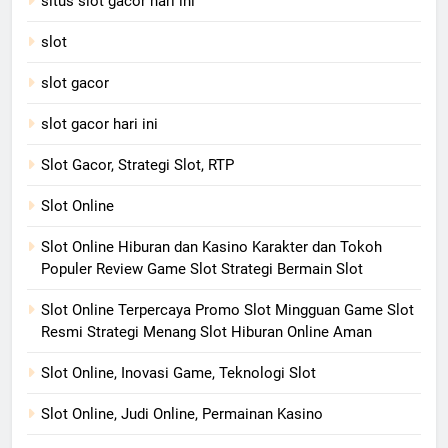
situs slot gacor hari ini
slot
slot gacor
slot gacor hari ini
Slot Gacor, Strategi Slot, RTP
Slot Online
Slot Online Hiburan dan Kasino Karakter dan Tokoh
Populer Review Game Slot Strategi Bermain Slot
Slot Online Terpercaya Promo Slot Mingguan Game Slot
Resmi Strategi Menang Slot Hiburan Online Aman
Slot Online, Inovasi Game, Teknologi Slot
Slot Online, Judi Online, Permainan Kasino