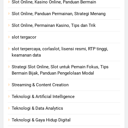
Slot Online, Kasino Online, Panduan Bermain
Slot Online, Panduan Permainan, Strategi Menang
Slot Online, Permainan Kasino, Tips dan Trik
slot tergacor
slot terpercaya, corlaslot, lisensi resmi, RTP tinggi,
keamanan data
Strategi Slot Online, Slot untuk Pemain Fokus, Tips
Bermain Bijak, Panduan Pengelolaan Modal
Streaming & Content Creation
Teknologi & Artificial Intelligence
Teknologi & Data Analytics
Teknologi & Gaya Hidup Digital