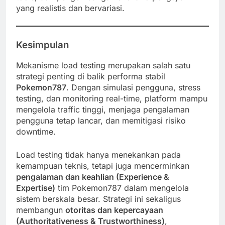
yang realistis dan bervariasi.
Kesimpulan
Mekanisme load testing merupakan salah satu
strategi penting di balik performa stabil
Pokemon787
. Dengan simulasi pengguna, stress
testing, dan monitoring real-time, platform mampu
mengelola traffic tinggi, menjaga pengalaman
pengguna tetap lancar, dan memitigasi risiko
downtime.
Load testing tidak hanya menekankan pada
kemampuan teknis, tetapi juga mencerminkan
pengalaman dan keahlian (Experience &
Expertise)
tim Pokemon787 dalam mengelola
sistem berskala besar. Strategi ini sekaligus
membangun
otoritas dan kepercayaan
(Authoritativeness & Trustworthiness)
,