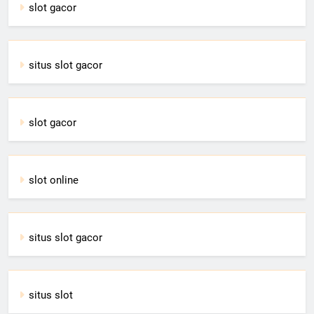
slot gacor
situs slot gacor
slot gacor
slot online
situs slot gacor
situs slot