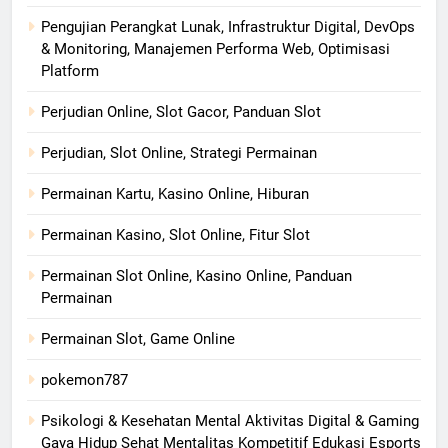
Pengujian Perangkat Lunak, Infrastruktur Digital, DevOps
& Monitoring, Manajemen Performa Web, Optimisasi
Platform
Perjudian Online, Slot Gacor, Panduan Slot
Perjudian, Slot Online, Strategi Permainan
Permainan Kartu, Kasino Online, Hiburan
Permainan Kasino, Slot Online, Fitur Slot
Permainan Slot Online, Kasino Online, Panduan
Permainan
Permainan Slot, Game Online
pokemon787
Psikologi & Kesehatan Mental Aktivitas Digital & Gaming
Gaya Hidup Sehat Mentalitas Kompetitif Edukasi Esports