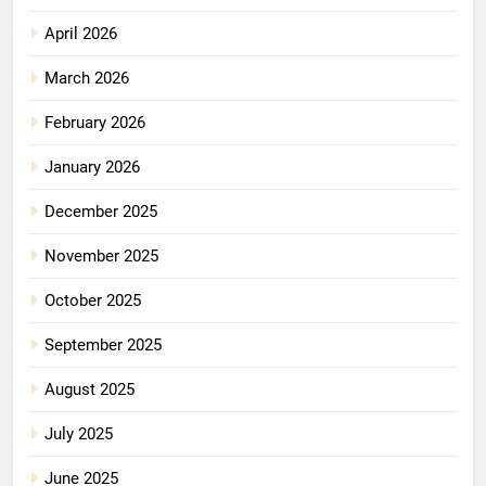
April 2026
March 2026
February 2026
January 2026
December 2025
November 2025
October 2025
September 2025
August 2025
July 2025
June 2025