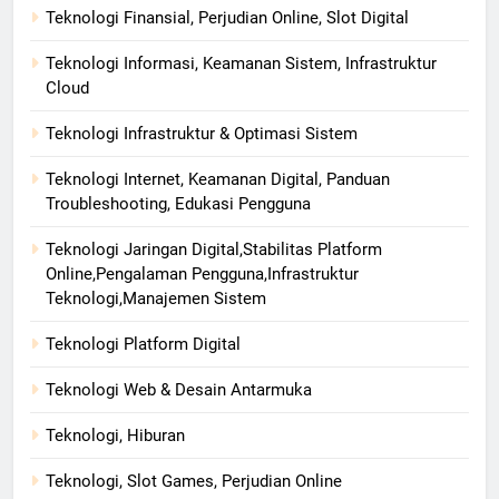
Teknologi Finansial, Perjudian Online, Slot Digital
Teknologi Informasi, Keamanan Sistem, Infrastruktur
Cloud
Teknologi Infrastruktur & Optimasi Sistem
Teknologi Internet, Keamanan Digital, Panduan
Troubleshooting, Edukasi Pengguna
Teknologi Jaringan Digital,Stabilitas Platform
Online,Pengalaman Pengguna,Infrastruktur
Teknologi,Manajemen Sistem
Teknologi Platform Digital
Teknologi Web & Desain Antarmuka
Teknologi, Hiburan
Teknologi, Slot Games, Perjudian Online