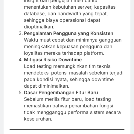
Insight dari pengujian membantu
menentukan kebutuhan server, kapasitas
database, dan bandwidth yang tepat,
sehingga biaya operasional dapat
dioptimalkan.
Pengalaman Pengguna yang Konsisten
Waktu muat cepat dan minimnya gangguan
meningkatkan kepuasan pengguna dan
loyalitas mereka terhadap platform.
Mitigasi Risiko Downtime
Load testing memungkinkan tim teknis
mendeteksi potensi masalah sebelum terjadi
pada kondisi nyata, sehingga downtime
dapat diminimalkan.
Dasar Pengembangan Fitur Baru
Sebelum merilis fitur baru, load testing
memastikan bahwa penambahan fungsi
tidak mengganggu performa sistem secara
keseluruhan.