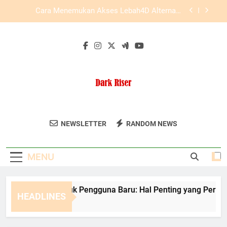
Skip
Slot Lebah4D dengan Sistem Keamanan Akun
to
Lebih Baik untuk Pengalaman Akses yang Lebih
Terkontrol
content
Tips LAE138 Login agar Tetap Lancar Setiap Hari
dengan Aman dan Praktis
Slot Lebah4D untuk Pengguna Baru: Hal Penting
yang Perlu Dipahami
Cara Menemukan Akses Lebah4D Alternatif
dengan Lebih Mudah
Slot Lebah4D dengan Sistem Keamanan Akun
Lebih Baik untuk Pengalaman Akses yang Lebih
Dark Riser
Terkontrol
Nikmati Pengalaman Game Horor Yang
Tips LAE138 Login agar Tetap Lancar Setiap Hari
NEWSLETTER
RANDOM NEWS
dengan Aman dan Praktis
Menegangkan Di Dark Riser.
MENU
ot Lebah4D untuk Pengguna Baru: Hal Penting yang Perlu Dip
HEADLINES
Months Ago