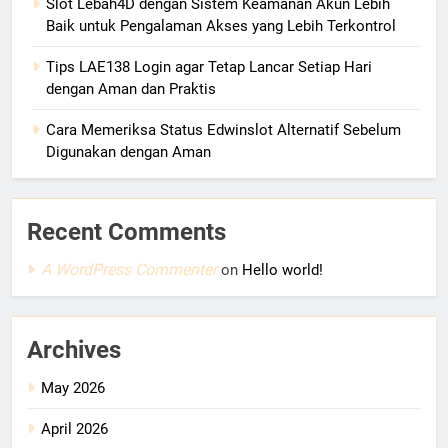
Slot Lebah4D dengan Sistem Keamanan Akun Lebih
Baik untuk Pengalaman Akses yang Lebih Terkontrol
Tips LAE138 Login agar Tetap Lancar Setiap Hari
dengan Aman dan Praktis
Cara Memeriksa Status Edwinslot Alternatif Sebelum
Digunakan dengan Aman
Recent Comments
A WordPress Commenter
on
Hello world!
Archives
May 2026
April 2026