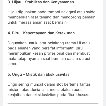
3.
Hijau – Stabilitas dan Kenyamanan
Hijau digunakan pada tombol navigasi atau saldo,
memberikan rasa tenang dan mendorong pemain
untuk merasa aman saat bermain.
4.
Biru – Kepercayaan dan Ketekunan
Digunakan untuk latar belakang utama UI atau
pada elemen yang bersifat informatif. Biru
menimbulkan kesan profesional dan membuat
mata tetap nyaman saat bermain dalam durasi
lama.
5.
Ungu – Mistik dan Eksklusivitas
Ungu sering muncul dalam slot bertema fantasi,
misteri, atau dunia lain, menciptakan aura
keajaiban dan eksklusivitas pada fitur khusus.