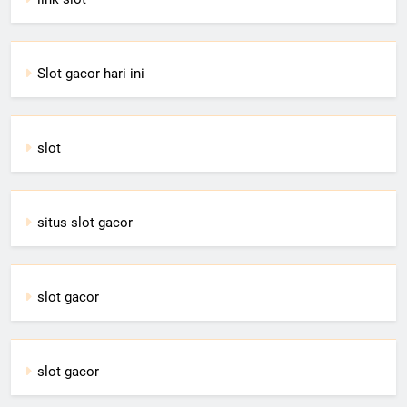
Slot gacor hari ini
slot
situs slot gacor
slot gacor
slot gacor