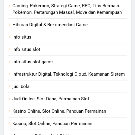
Gaming, Pokémon, Strategi Game, RPG, Tips Bermain
Pokémon, Pertarungan Massal, Move dan Kemampuan
Hiburan Digital & Rekomendasi Game
info situs
info situs slot
info situs slot gacor
Infrastruktur Digital, Teknologi Cloud, Keamanan Sistem
judi bola
Judi Online, Slot Dana, Permainan Slot
Kasino Online, Slot Online, Panduan Permainan
Kasino, Slot Online, Panduan Permainan