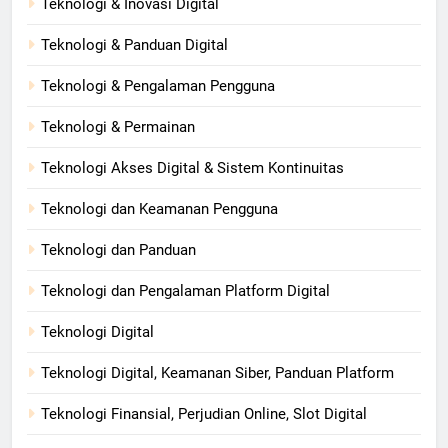
Teknologi & Inovasi Digital
Teknologi & Panduan Digital
Teknologi & Pengalaman Pengguna
Teknologi & Permainan
Teknologi Akses Digital & Sistem Kontinuitas
Teknologi dan Keamanan Pengguna
Teknologi dan Panduan
Teknologi dan Pengalaman Platform Digital
Teknologi Digital
Teknologi Digital, Keamanan Siber, Panduan Platform
Teknologi Finansial, Perjudian Online, Slot Digital