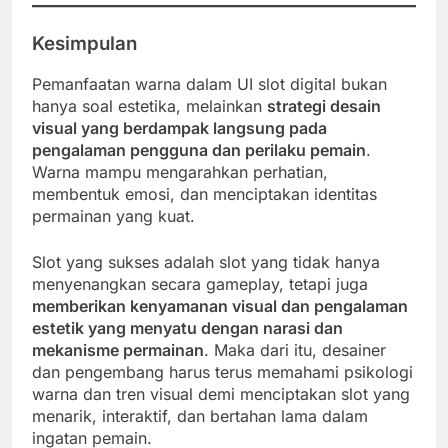
Kesimpulan
Pemanfaatan warna dalam UI slot digital bukan
hanya soal estetika, melainkan
strategi desain
visual yang berdampak langsung pada
pengalaman pengguna dan perilaku pemain
.
Warna mampu mengarahkan perhatian,
membentuk emosi, dan menciptakan identitas
permainan yang kuat.
Slot yang sukses adalah slot yang tidak hanya
menyenangkan secara gameplay, tetapi juga
memberikan kenyamanan visual dan pengalaman
estetik yang menyatu dengan narasi dan
mekanisme permainan
. Maka dari itu, desainer
dan pengembang harus terus memahami psikologi
warna dan tren visual demi menciptakan slot yang
menarik, interaktif, dan bertahan lama dalam
ingatan pemain.