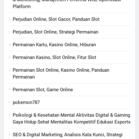
Platform
Perjudian Online, Slot Gacor, Panduan Slot
Perjudian, Slot Online, Strategi Permainan
Permainan Kartu, Kasino Online, Hiburan
Permainan Kasino, Slot Online, Fitur Slot
Permainan Slot Online, Kasino Online, Panduan
Permainan
Permainan Slot, Game Online
pokemon787
Psikologi & Kesehatan Mental Aktivitas Digital & Gaming
Gaya Hidup Sehat Mentalitas Kompetitif Edukasi Esports
SEO & Digital Marketing, Analisis Kata Kunci, Strategi