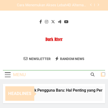
Skip
Slot Lebah4D dengan Sistem Keamanan Akun
to
Lebih Baik untuk Pengalaman Akses yang Lebih
Terkontrol
content
Tips LAE138 Login agar Tetap Lancar Setiap Hari
dengan Aman dan Praktis
Slot Lebah4D untuk Pengguna Baru: Hal Penting
yang Perlu Dipahami
Cara Menemukan Akses Lebah4D Alternatif
dengan Lebih Mudah
Slot Lebah4D dengan Sistem Keamanan Akun
Lebih Baik untuk Pengalaman Akses yang Lebih
Dark Riser
Terkontrol
Nikmati Pengalaman Game Horor Yang
Tips LAE138 Login agar Tetap Lancar Setiap Hari
NEWSLETTER
RANDOM NEWS
dengan Aman dan Praktis
Menegangkan Di Dark Riser.
MENU
ot Lebah4D untuk Pengguna Baru: Hal Penting yang Perlu Dip
HEADLINES
onths Ago