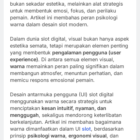
bukan sekadar estetika, melainkan alat strategis
untuk membentuk emosi, fokus, dan perilaku
pemain. Artikel ini membahas peran psikologi
warna dalam desain slot modern.
Dalam dunia slot digital, visual bukan hanya aspek
estetika semata, tetapi merupakan elemen penting
yang membentuk
pengalaman pengguna (user
experience)
. Di antara semua elemen visual,
warna
memainkan peran paling signifikan dalam
membangun atmosfer, menuntun perhatian, dan
memicu respons emosional pemain.
Desain antarmuka pengguna (UI) slot digital
menggunakan warna secara strategis untuk
menciptakan
kesan intuitif, nyaman, dan
menggugah
, sekaligus mendorong keterlibatan
berkelanjutan. Artikel ini membahas bagaimana
warna dimanfaatkan dalam UI
slot
, berdasarkan
prinsip
psikologi warna
,
ergonomi visual
, dan