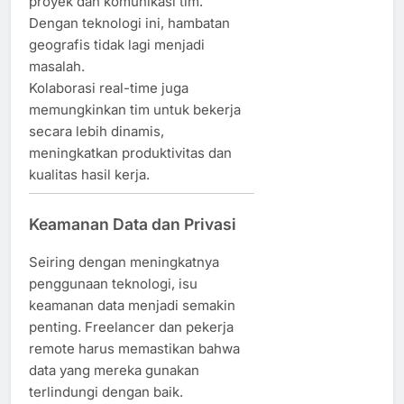
proyek dan komunikasi tim.
Dengan teknologi ini, hambatan
geografis tidak lagi menjadi
masalah.
Kolaborasi real-time juga
memungkinkan tim untuk bekerja
secara lebih dinamis,
meningkatkan produktivitas dan
kualitas hasil kerja.
Keamanan Data dan Privasi
Seiring dengan meningkatnya
penggunaan teknologi, isu
keamanan data menjadi semakin
penting. Freelancer dan pekerja
remote harus memastikan bahwa
data yang mereka gunakan
terlindungi dengan baik.