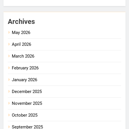
Archives
May 2026
April 2026
March 2026
February 2026
January 2026
December 2025
November 2025
October 2025
September 2025