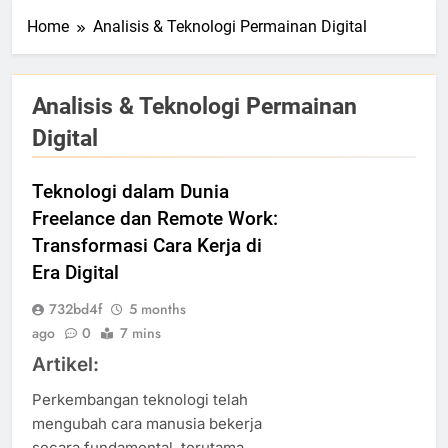
Home
Analisis & Teknologi Permainan Digital
Analisis & Teknologi Permainan
Digital
Teknologi dalam Dunia
Freelance dan Remote Work:
Transformasi Cara Kerja di
Era Digital
732bd4f
5 months
ago
0
7 mins
Artikel:
Perkembangan teknologi telah
mengubah cara manusia bekerja
secara fundamental, terutama