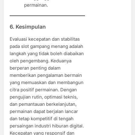
permainan.
6. Kesimpulan
Evaluasi kecepatan dan stabilitas
pada slot gampang menang adalah
langkah yang tidak boleh diabaikan
oleh pengembang. Keduanya
berperan penting dalam
memberikan pengalaman bermain
yang memuaskan dan membangun
citra positif permainan. Dengan
pengujian rutin, optimasi teknis,
dan pemantauan berkelanjutan,
permainan dapat berjalan lancar
dan tetap kompetitif di tengah
persaingan industri hiburan digital.
Kecepatan yang responsif dan