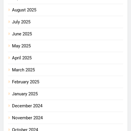
August 2025
July 2025
June 2025
May 2025
April 2025
March 2025
February 2025
January 2025
December 2024
November 2024
October 2024