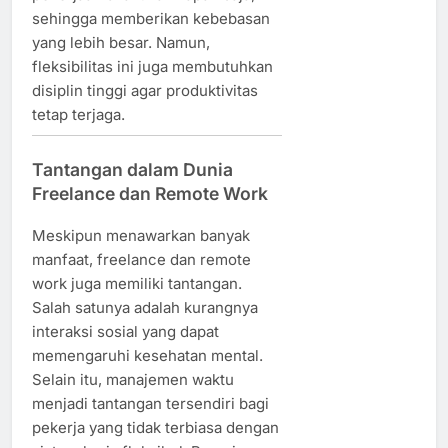
sehingga memberikan kebebasan
yang lebih besar. Namun,
fleksibilitas ini juga membutuhkan
disiplin tinggi agar produktivitas
tetap terjaga.
Tantangan dalam Dunia
Freelance dan Remote Work
Meskipun menawarkan banyak
manfaat, freelance dan remote
work juga memiliki tantangan.
Salah satunya adalah kurangnya
interaksi sosial yang dapat
memengaruhi kesehatan mental.
Selain itu, manajemen waktu
menjadi tantangan tersendiri bagi
pekerja yang tidak terbiasa dengan