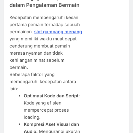
dalam Pengalaman Bermain
Kecepatan mempengaruhi kesan
pertama pemain terhadap sebuah
permainan.
slot gampang menang
yang memiliki waktu muat cepat
cenderung membuat pemain
merasa nyaman dan tidak
kehilangan minat sebelum
bermain.
Beberapa faktor yang
memengaruhi kecepatan antara
lain:
Optimasi Kode dan Script:
Kode yang efisien
mempercepat proses
loading.
Kompresi Aset Visual dan
Audio:
Mengurangi ukuran