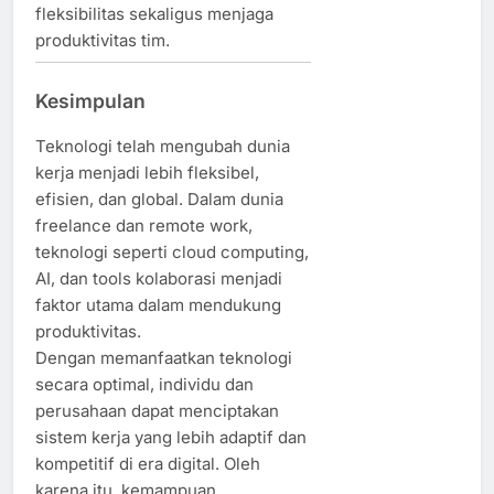
fleksibilitas sekaligus menjaga
produktivitas tim.
Kesimpulan
Teknologi telah mengubah dunia
kerja menjadi lebih fleksibel,
efisien, dan global. Dalam dunia
freelance dan remote work,
teknologi seperti cloud computing,
AI, dan tools kolaborasi menjadi
faktor utama dalam mendukung
produktivitas.
Dengan memanfaatkan teknologi
secara optimal, individu dan
perusahaan dapat menciptakan
sistem kerja yang lebih adaptif dan
kompetitif di era digital. Oleh
karena itu, kemampuan