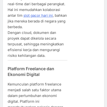
real-time dari berbagai perangkat.
Hal ini memudahkan kolaborasi
antar tim
slot gacor hari ini
, bahkan
jika mereka berada di negara yang
berbeda.
Dengan cloud, dokumen dan
proyek dapat dikelola secara
terpusat, sehingga meningkatkan
efisiensi kerja dan mengurangi
risiko kehilangan data.
Platform Freelance dan
Ekonomi Digital
Kemunculan platform freelance
menjadi salah satu faktor utama
dalam pertumbuhan ekonomi
digital. Platform ini