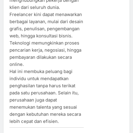
menghubungkan pekerja dengan
klien dari seluruh dunia.
Freelancer kini dapat menawarkan
berbagai layanan, mulai dari desain
grafis, penulisan, pengembangan
web, hingga konsultasi bisnis.
Teknologi memungkinkan proses
pencarian kerja, negosiasi, hingga
pembayaran dilakukan secara
online.
Hal ini membuka peluang bagi
individu untuk mendapatkan
penghasilan tanpa harus terikat
pada satu perusahaan. Selain itu,
perusahaan juga dapat
menemukan talenta yang sesuai
dengan kebutuhan mereka secara
lebih cepat dan efisien.