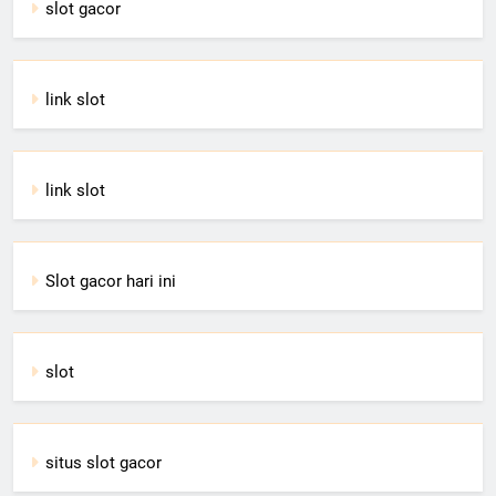
slot gacor
link slot
link slot
Slot gacor hari ini
slot
situs slot gacor