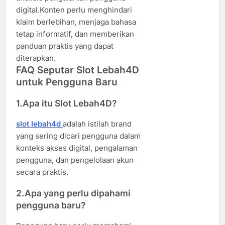
digital.Konten perlu menghindari
klaim berlebihan, menjaga bahasa
tetap informatif, dan memberikan
panduan praktis yang dapat
diterapkan.
FAQ Seputar Slot Lebah4D
untuk Pengguna Baru
1.Apa itu Slot Lebah4D?
slot lebah4d
adalah istilah brand
yang sering dicari pengguna dalam
konteks akses digital, pengalaman
pengguna, dan pengelolaan akun
secara praktis.
2.Apa yang perlu dipahami
pengguna baru?