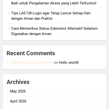
Baik untuk Pengalaman Akses yang Lebih Terkontrol
Tips LAE138 Login agar Tetap Lancar Setiap Hari
dengan Aman dan Praktis
Cara Memeriksa Status Edwinslot Alternatif Sebelum
Digunakan dengan Aman
Recent Comments
A WordPress Commenter
on
Hello world!
Archives
May 2026
April 2026