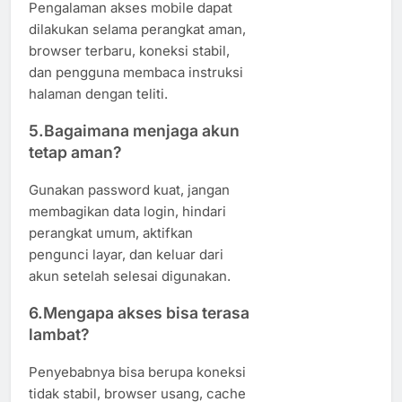
Pengalaman akses mobile dapat
dilakukan selama perangkat aman,
browser terbaru, koneksi stabil,
dan pengguna membaca instruksi
halaman dengan teliti.
5.Bagaimana menjaga akun
tetap aman?
Gunakan password kuat, jangan
membagikan data login, hindari
perangkat umum, aktifkan
pengunci layar, dan keluar dari
akun setelah selesai digunakan.
6.Mengapa akses bisa terasa
lambat?
Penyebabnya bisa berupa koneksi
tidak stabil, browser usang, cache