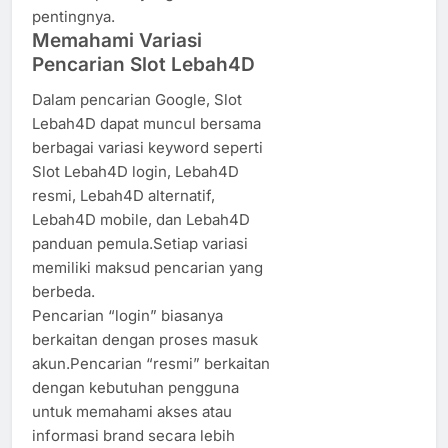
pentingnya.
Memahami Variasi
Pencarian Slot Lebah4D
Dalam pencarian Google, Slot
Lebah4D dapat muncul bersama
berbagai variasi keyword seperti
Slot Lebah4D login, Lebah4D
resmi, Lebah4D alternatif,
Lebah4D mobile, dan Lebah4D
panduan pemula.Setiap variasi
memiliki maksud pencarian yang
berbeda.
Pencarian “login” biasanya
berkaitan dengan proses masuk
akun.Pencarian “resmi” berkaitan
dengan kebutuhan pengguna
untuk memahami akses atau
informasi brand secara lebih