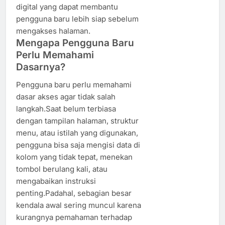
digital yang dapat membantu
pengguna baru lebih siap sebelum
mengakses halaman.
Mengapa Pengguna Baru
Perlu Memahami
Dasarnya?
Pengguna baru perlu memahami
dasar akses agar tidak salah
langkah.Saat belum terbiasa
dengan tampilan halaman, struktur
menu, atau istilah yang digunakan,
pengguna bisa saja mengisi data di
kolom yang tidak tepat, menekan
tombol berulang kali, atau
mengabaikan instruksi
penting.Padahal, sebagian besar
kendala awal sering muncul karena
kurangnya pemahaman terhadap