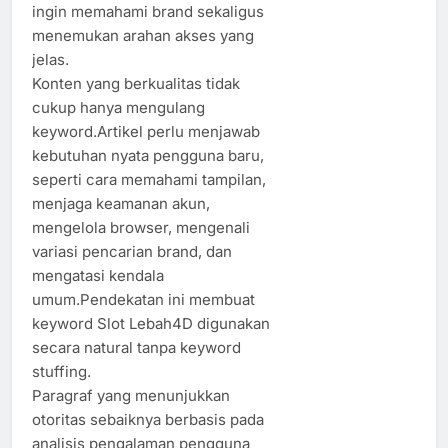
ingin memahami brand sekaligus
menemukan arahan akses yang
jelas.
Konten yang berkualitas tidak
cukup hanya mengulang
keyword.Artikel perlu menjawab
kebutuhan nyata pengguna baru,
seperti cara memahami tampilan,
menjaga keamanan akun,
mengelola browser, mengenali
variasi pencarian brand, dan
mengatasi kendala
umum.Pendekatan ini membuat
keyword Slot Lebah4D digunakan
secara natural tanpa keyword
stuffing.
Paragraf yang menunjukkan
otoritas sebaiknya berbasis pada
analisis pengalaman pengguna