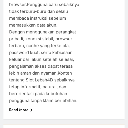
browser.Pengguna baru sebaiknya
tidak terburu-buru dan selalu
membaca instruksi sebelum
memasukkan data akun.
Dengan menggunakan perangkat
pribadi, koneksi stabil, browser
terbaru, cache yang terkelola,
password kuat, serta kebiasaan
keluar dari akun setelah selesai,
pengalaman akses dapat terasa
lebih aman dan nyaman.Konten
tentang Slot Lebah4D sebaiknya
tetap informatif, natural, dan
berorientasi pada kebutuhan
pengguna tanpa klaim berlebihan.
Read More