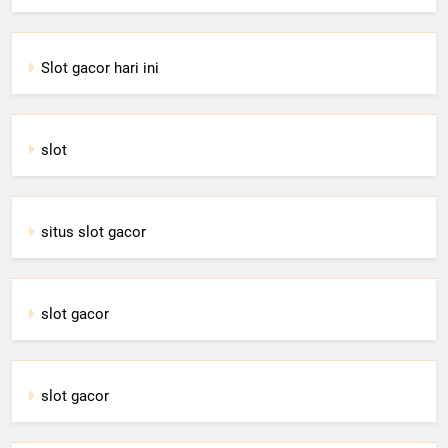
Slot gacor hari ini
slot
situs slot gacor
slot gacor
slot gacor