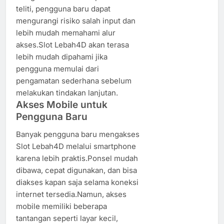
teliti, pengguna baru dapat
mengurangi risiko salah input dan
lebih mudah memahami alur
akses.Slot Lebah4D akan terasa
lebih mudah dipahami jika
pengguna memulai dari
pengamatan sederhana sebelum
melakukan tindakan lanjutan.
Akses Mobile untuk
Pengguna Baru
Banyak pengguna baru mengakses
Slot Lebah4D melalui smartphone
karena lebih praktis.Ponsel mudah
dibawa, cepat digunakan, dan bisa
diakses kapan saja selama koneksi
internet tersedia.Namun, akses
mobile memiliki beberapa
tantangan seperti layar kecil,