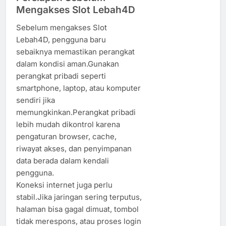
Mengakses Slot Lebah4D
Sebelum mengakses Slot
Lebah4D, pengguna baru
sebaiknya memastikan perangkat
dalam kondisi aman.Gunakan
perangkat pribadi seperti
smartphone, laptop, atau komputer
sendiri jika
memungkinkan.Perangkat pribadi
lebih mudah dikontrol karena
pengaturan browser, cache,
riwayat akses, dan penyimpanan
data berada dalam kendali
pengguna.
Koneksi internet juga perlu
stabil.Jika jaringan sering terputus,
halaman bisa gagal dimuat, tombol
tidak merespons, atau proses login