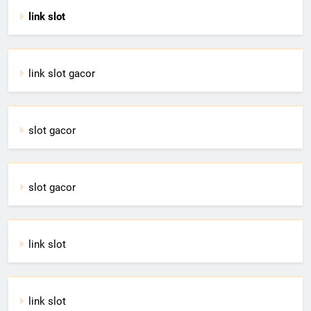
link slot
link slot gacor
slot gacor
slot gacor
link slot
link slot