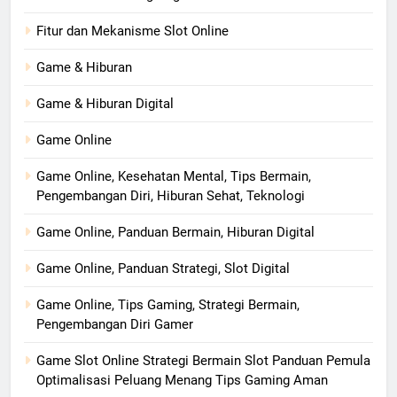
Fitur dan Mekanisme Slot Online
Game & Hiburan
Game & Hiburan Digital
Game Online
Game Online, Kesehatan Mental, Tips Bermain,
Pengembangan Diri, Hiburan Sehat, Teknologi
Game Online, Panduan Bermain, Hiburan Digital
Game Online, Panduan Strategi, Slot Digital
Game Online, Tips Gaming, Strategi Bermain,
Pengembangan Diri Gamer
Game Slot Online Strategi Bermain Slot Panduan Pemula
Optimalisasi Peluang Menang Tips Gaming Aman