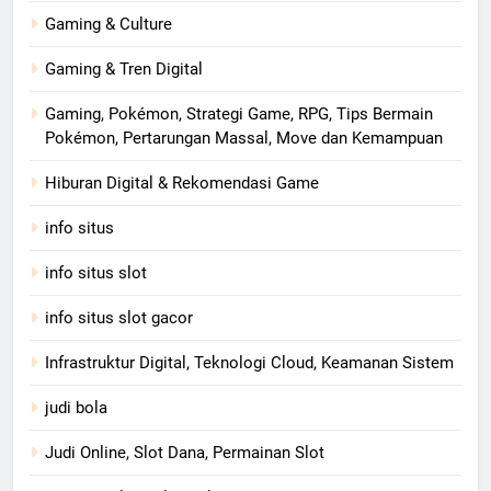
Gaming & Culture
Gaming & Tren Digital
Gaming, Pokémon, Strategi Game, RPG, Tips Bermain
Pokémon, Pertarungan Massal, Move dan Kemampuan
Hiburan Digital & Rekomendasi Game
info situs
info situs slot
info situs slot gacor
Infrastruktur Digital, Teknologi Cloud, Keamanan Sistem
judi bola
Judi Online, Slot Dana, Permainan Slot