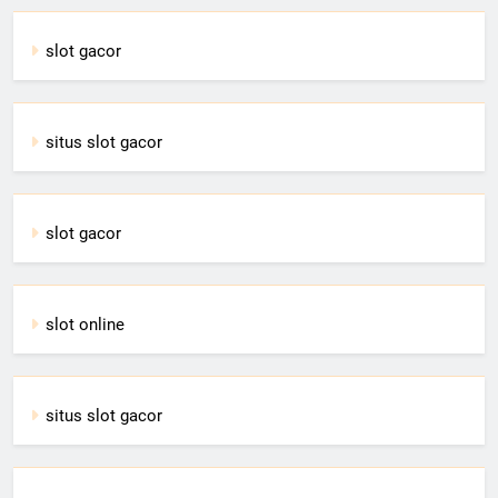
slot gacor
situs slot gacor
slot gacor
slot online
situs slot gacor