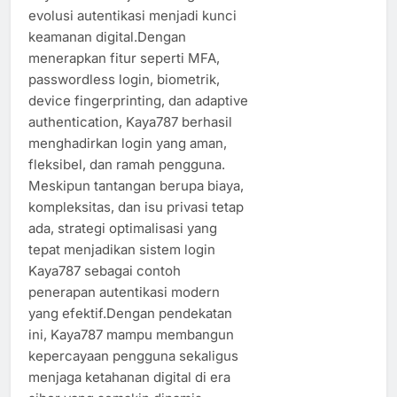
evolusi autentikasi menjadi kunci
keamanan digital.Dengan
menerapkan fitur seperti MFA,
passwordless login, biometrik,
device fingerprinting, dan adaptive
authentication, Kaya787 berhasil
menghadirkan login yang aman,
fleksibel, dan ramah pengguna.
Meskipun tantangan berupa biaya,
kompleksitas, dan isu privasi tetap
ada, strategi optimalisasi yang
tepat menjadikan sistem login
Kaya787 sebagai contoh
penerapan autentikasi modern
yang efektif.Dengan pendekatan
ini, Kaya787 mampu membangun
kepercayaan pengguna sekaligus
menjaga ketahanan digital di era