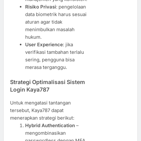
Risiko Privasi
: pengelolaan
data biometrik harus sesuai
aturan agar tidak
menimbulkan masalah
hukum.
User Experience
: jika
verifikasi tambahan terlalu
sering, pengguna bisa
merasa terganggu.
Strategi Optimalisasi Sistem
Login Kaya787
Untuk mengatasi tantangan
tersebut, Kaya787 dapat
menerapkan strategi berikut:
Hybrid Authentication
–
mengombinasikan
passwordless dengan MFA