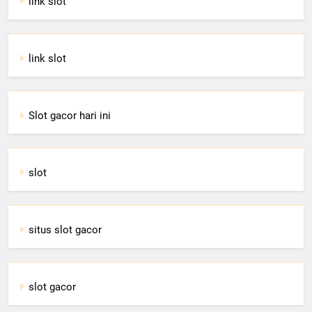
link slot
link slot
Slot gacor hari ini
slot
situs slot gacor
slot gacor