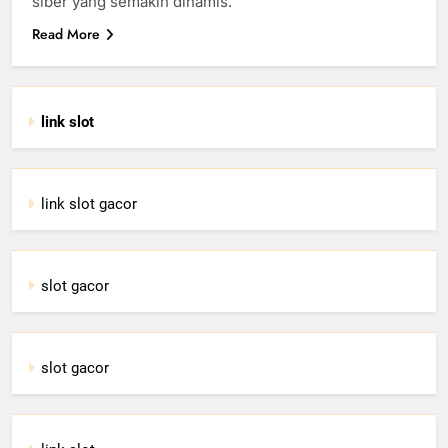
siber yang semakin dinamis.
Read More
link slot
link slot gacor
slot gacor
slot gacor