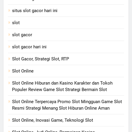
situs slot gacor hari ini
slot
slot gacor
slot gacor hari ini
Slot Gacor, Strategi Slot, RTP
Slot Online
Slot Online Hiburan dan Kasino Karakter dan Tokoh
Populer Review Game Slot Strategi Bermain Slot
Slot Online Terpercaya Promo Slot Mingguan Game Slot
Resmi Strategi Menang Slot Hiburan Online Aman
Slot Online, Inovasi Game, Teknologi Slot