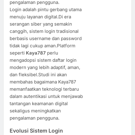
pengalaman pengguna.
Login adalah pintu gerbang utama
menuju layanan digital.Di era
serangan siber yang semakin
canggih, sistem login tradisional
berbasis username dan password
tidak lagi cukup aman.Platform
seperti
Kaya787
perlu
mengadopsi sistem daftar login
modern yang lebih adaptif, aman,
dan fleksibel.Studi ini akan
membahas bagaimana Kaya787
memanfaatkan teknologi terbaru
dalam autentikasi untuk menjawab
tantangan keamanan digital
sekaligus meningkatkan
pengalaman pengguna.
Evolusi Sistem Login