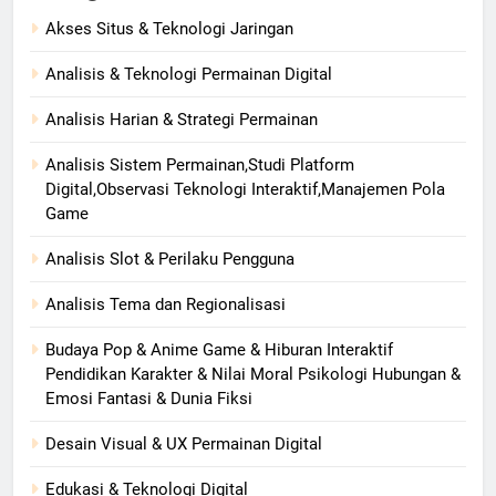
Akses Situs & Teknologi Jaringan
Analisis & Teknologi Permainan Digital
Analisis Harian & Strategi Permainan
Analisis Sistem Permainan,Studi Platform
Digital,Observasi Teknologi Interaktif,Manajemen Pola
Game
Analisis Slot & Perilaku Pengguna
Analisis Tema dan Regionalisasi
Budaya Pop & Anime Game & Hiburan Interaktif
Pendidikan Karakter & Nilai Moral Psikologi Hubungan &
Emosi Fantasi & Dunia Fiksi
Desain Visual & UX Permainan Digital
Edukasi & Teknologi Digital