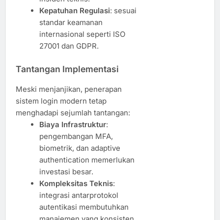
Kepatuhan Regulasi
: sesuai
standar keamanan
internasional seperti ISO
27001 dan GDPR.
Tantangan Implementasi
Meski menjanjikan, penerapan
sistem login modern tetap
menghadapi sejumlah tantangan:
Biaya Infrastruktur
:
pengembangan MFA,
biometrik, dan adaptive
authentication memerlukan
investasi besar.
Kompleksitas Teknis
:
integrasi antarprotokol
autentikasi membutuhkan
manajemen yang konsisten.