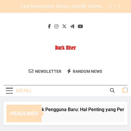
Skip
Slot Lebah4D dengan Sistem Keamanan Akun
to
Lebih Baik untuk Pengalaman Akses yang Lebih
Terkontrol
content
Tips LAE138 Login agar Tetap Lancar Setiap Hari
dengan Aman dan Praktis
Slot Lebah4D untuk Pengguna Baru: Hal Penting
yang Perlu Dipahami
Cara Menemukan Akses Lebah4D Alternatif
dengan Lebih Mudah
Slot Lebah4D dengan Sistem Keamanan Akun
Lebih Baik untuk Pengalaman Akses yang Lebih
Dark Riser
Terkontrol
Nikmati Pengalaman Game Horor Yang
Tips LAE138 Login agar Tetap Lancar Setiap Hari
NEWSLETTER
RANDOM NEWS
dengan Aman dan Praktis
Menegangkan Di Dark Riser.
MENU
ot Lebah4D untuk Pengguna Baru: Hal Penting yang Perlu Dip
HEADLINES
Months Ago