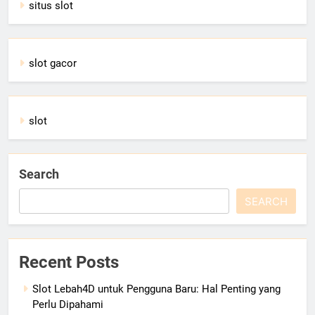
situs slot
slot gacor
slot
Search
SEARCH
Recent Posts
Slot Lebah4D untuk Pengguna Baru: Hal Penting yang
Perlu Dipahami