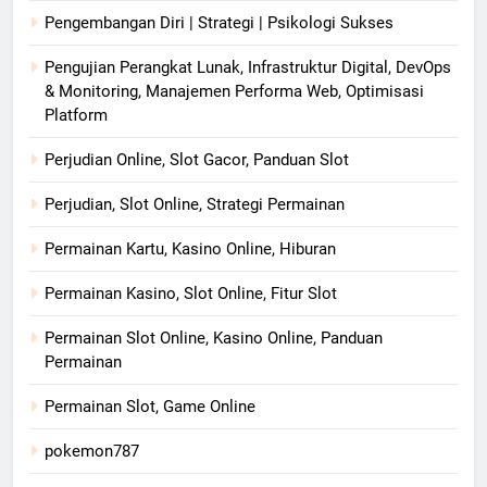
Pengembangan Diri | Strategi | Psikologi Sukses
Pengujian Perangkat Lunak, Infrastruktur Digital, DevOps
& Monitoring, Manajemen Performa Web, Optimisasi
Platform
Perjudian Online, Slot Gacor, Panduan Slot
Perjudian, Slot Online, Strategi Permainan
Permainan Kartu, Kasino Online, Hiburan
Permainan Kasino, Slot Online, Fitur Slot
Permainan Slot Online, Kasino Online, Panduan
Permainan
Permainan Slot, Game Online
pokemon787