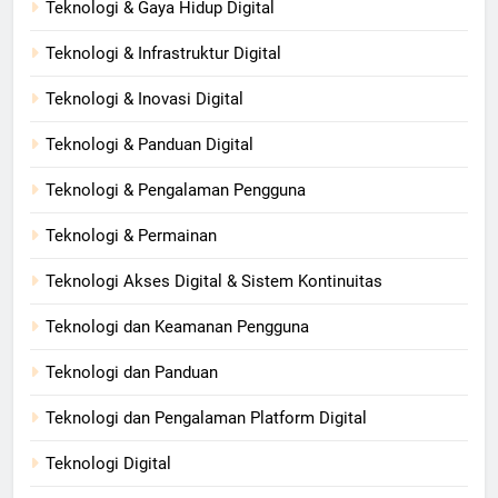
Teknologi & Gaya Hidup Digital
Teknologi & Infrastruktur Digital
Teknologi & Inovasi Digital
Teknologi & Panduan Digital
Teknologi & Pengalaman Pengguna
Teknologi & Permainan
Teknologi Akses Digital & Sistem Kontinuitas
Teknologi dan Keamanan Pengguna
Teknologi dan Panduan
Teknologi dan Pengalaman Platform Digital
Teknologi Digital