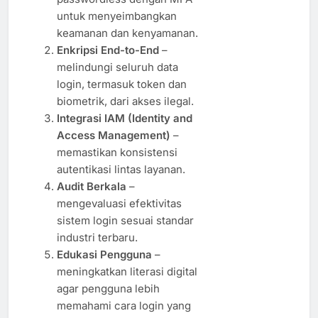
untuk menyeimbangkan
keamanan dan kenyamanan.
Enkripsi End-to-End
–
melindungi seluruh data
login, termasuk token dan
biometrik, dari akses ilegal.
Integrasi IAM (Identity and
Access Management)
–
memastikan konsistensi
autentikasi lintas layanan.
Audit Berkala
–
mengevaluasi efektivitas
sistem login sesuai standar
industri terbaru.
Edukasi Pengguna
–
meningkatkan literasi digital
agar pengguna lebih
memahami cara login yang