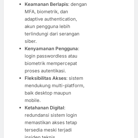
Keamanan Berlapis
: dengan
MFA, biometrik, dan
adaptive authentication,
akun pengguna lebih
terlindungi dari serangan
siber.
Kenyamanan Pengguna
:
login passwordless atau
biometrik mempercepat
proses autentikasi.
Fleksibilitas Akses
: sistem
mendukung multi-platform,
baik desktop maupun
mobile.
Ketahanan Digital
:
redundansi sistem login
memastikan akses tetap
tersedia meski terjadi
insiden teknis.