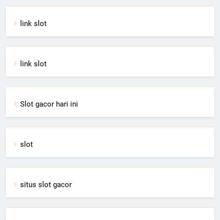
link slot
link slot
Slot gacor hari ini
slot
situs slot gacor