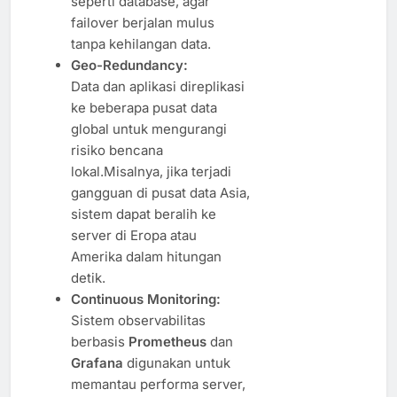
seperti database, agar
failover berjalan mulus
tanpa kehilangan data.
Geo-Redundancy:
Data dan aplikasi direplikasi
ke beberapa pusat data
global untuk mengurangi
risiko bencana
lokal.Misalnya, jika terjadi
gangguan di pusat data Asia,
sistem dapat beralih ke
server di Eropa atau
Amerika dalam hitungan
detik.
Continuous Monitoring:
Sistem observabilitas
berbasis
Prometheus
dan
Grafana
digunakan untuk
memantau performa server,