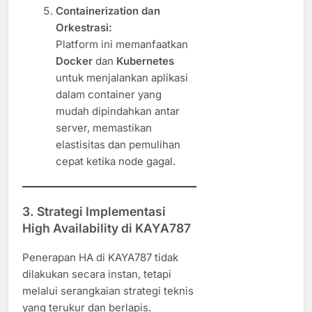
Containerization dan
Orkestrasi:
Platform ini memanfaatkan
Docker
dan
Kubernetes
untuk menjalankan aplikasi
dalam container yang
mudah dipindahkan antar
server, memastikan
elastisitas dan pemulihan
cepat ketika node gagal.
3. Strategi Implementasi
High Availability di KAYA787
Penerapan HA di KAYA787 tidak
dilakukan secara instan, tetapi
melalui serangkaian strategi teknis
yang terukur dan berlapis.