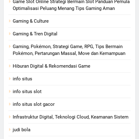
Game Slot Online Strategi Bermain Slot Panduan Pemula
Optimalisasi Peluang Menang Tips Gaming Aman
Gaming & Culture
Gaming & Tren Digital
Gaming, Pokémon, Strategi Game, RPG, Tips Bermain
Pokémon, Pertarungan Massal, Move dan Kemampuan
Hiburan Digital & Rekomendasi Game
info situs
info situs slot
info situs slot gacor
Infrastruktur Digital, Teknologi Cloud, Keamanan Sistem
judi bola