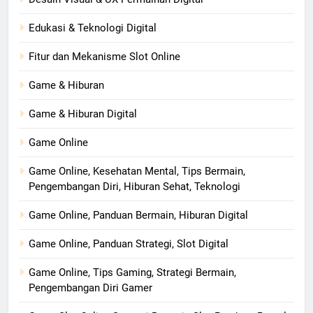
Edukasi & Teknologi Digital
Fitur dan Mekanisme Slot Online
Game & Hiburan
Game & Hiburan Digital
Game Online
Game Online, Kesehatan Mental, Tips Bermain,
Pengembangan Diri, Hiburan Sehat, Teknologi
Game Online, Panduan Bermain, Hiburan Digital
Game Online, Panduan Strategi, Slot Digital
Game Online, Tips Gaming, Strategi Bermain,
Pengembangan Diri Gamer