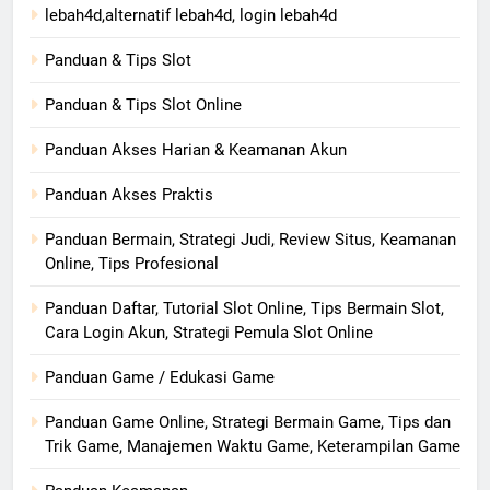
lebah4d,alternatif lebah4d, login lebah4d
Panduan & Tips Slot
Panduan & Tips Slot Online
Panduan Akses Harian & Keamanan Akun
Panduan Akses Praktis
Panduan Bermain, Strategi Judi, Review Situs, Keamanan
Online, Tips Profesional
Panduan Daftar, Tutorial Slot Online, Tips Bermain Slot,
Cara Login Akun, Strategi Pemula Slot Online
Panduan Game / Edukasi Game
Panduan Game Online, Strategi Bermain Game, Tips dan
Trik Game, Manajemen Waktu Game, Keterampilan Game