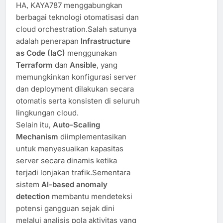
HA, KAYA787 menggabungkan
berbagai teknologi otomatisasi dan
cloud orchestration.Salah satunya
adalah penerapan
Infrastructure
as Code (IaC)
menggunakan
Terraform
dan
Ansible
, yang
memungkinkan konfigurasi server
dan deployment dilakukan secara
otomatis serta konsisten di seluruh
lingkungan cloud.
Selain itu,
Auto-Scaling
Mechanism
diimplementasikan
untuk menyesuaikan kapasitas
server secara dinamis ketika
terjadi lonjakan trafik.Sementara
sistem
AI-based anomaly
detection
membantu mendeteksi
potensi gangguan sejak dini
melalui analisis pola aktivitas yang