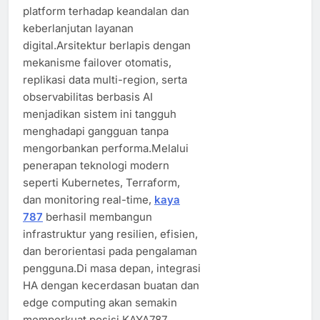
platform terhadap keandalan dan
keberlanjutan layanan
digital.Arsitektur berlapis dengan
mekanisme failover otomatis,
replikasi data multi-region, serta
observabilitas berbasis AI
menjadikan sistem ini tangguh
menghadapi gangguan tanpa
mengorbankan performa.Melalui
penerapan teknologi modern
seperti Kubernetes, Terraform,
dan monitoring real-time,
kaya
787
berhasil membangun
infrastruktur yang resilien, efisien,
dan berorientasi pada pengalaman
pengguna.Di masa depan, integrasi
HA dengan kecerdasan buatan dan
edge computing akan semakin
memperkuat posisi KAYA787