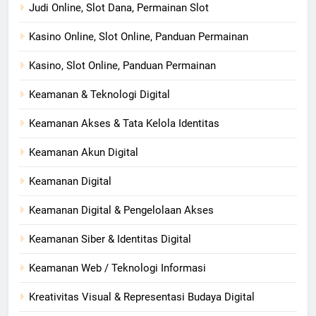
Judi Online, Slot Dana, Permainan Slot
Kasino Online, Slot Online, Panduan Permainan
Kasino, Slot Online, Panduan Permainan
Keamanan & Teknologi Digital
Keamanan Akses & Tata Kelola Identitas
Keamanan Akun Digital
Keamanan Digital
Keamanan Digital & Pengelolaan Akses
Keamanan Siber & Identitas Digital
Keamanan Web / Teknologi Informasi
Kreativitas Visual & Representasi Budaya Digital