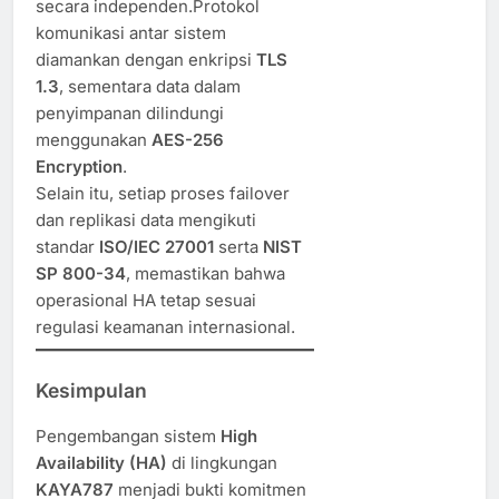
secara independen.Protokol
komunikasi antar sistem
diamankan dengan enkripsi
TLS
1.3
, sementara data dalam
penyimpanan dilindungi
menggunakan
AES-256
Encryption
.
Selain itu, setiap proses failover
dan replikasi data mengikuti
standar
ISO/IEC 27001
serta
NIST
SP 800-34
, memastikan bahwa
operasional HA tetap sesuai
regulasi keamanan internasional.
Kesimpulan
Pengembangan sistem
High
Availability (HA)
di lingkungan
KAYA787
menjadi bukti komitmen