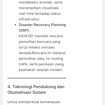
mendeteksi anomali, serta
menampilkan visualisasi
real-time terhadap status
infrastruktur.
Disaster Recovery Planning
(DRP):
KAYA787 memiliki rencana
pemulihan bencana yang
teruji melalui simulasi
berkala.Rencana ini meliputi
pemulihan data, re-routing
trafik, serta penilaian ulang
keamanan setelah insiden.
4. Teknologi Pendukung dan
Otomatisasi Sistem
Untuk memperkuat kemampuan