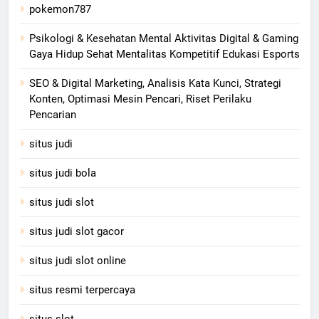
pokemon787
Psikologi & Kesehatan Mental Aktivitas Digital & Gaming
Gaya Hidup Sehat Mentalitas Kompetitif Edukasi Esports
SEO & Digital Marketing, Analisis Kata Kunci, Strategi
Konten, Optimasi Mesin Pencari, Riset Perilaku
Pencarian
situs judi
situs judi bola
situs judi slot
situs judi slot gacor
situs judi slot online
situs resmi terpercaya