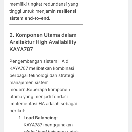
memiliki tingkat redundansi yang
tinggi untuk menjamin
resiliensi
sistem end-to-end
.
2. Komponen Utama dalam
Arsitektur High Availability
KAYA787
Pengembangan sistem HA di
KAYA787 melibatkan kombinasi
berbagai teknologi dan strategi
manajemen sistem
modern.Beberapa komponen
utama yang menjadi fondasi
implementasi HA adalah sebagai
berikut:
Load Balancing:
KAYA787 menggunakan
global load balancer
untuk