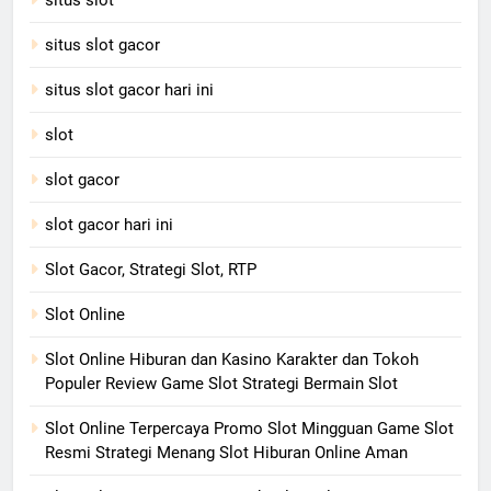
situs slot
situs slot gacor
situs slot gacor hari ini
slot
slot gacor
slot gacor hari ini
Slot Gacor, Strategi Slot, RTP
Slot Online
Slot Online Hiburan dan Kasino Karakter dan Tokoh
Populer Review Game Slot Strategi Bermain Slot
Slot Online Terpercaya Promo Slot Mingguan Game Slot
Resmi Strategi Menang Slot Hiburan Online Aman