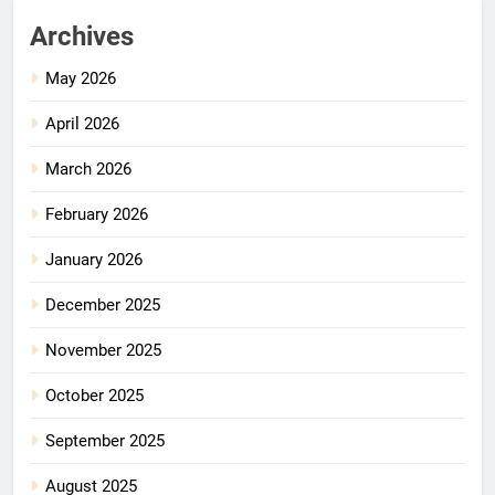
Archives
May 2026
April 2026
March 2026
February 2026
January 2026
December 2025
November 2025
October 2025
September 2025
August 2025