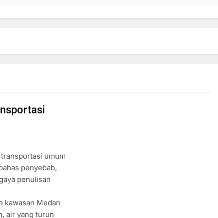
nsportasi
 transportasi umum
membahas penyebab,
gaya penulisan
kan kawasan Medan
, air yang turun