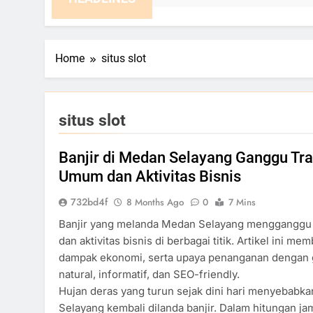
Home
situs slot
situs slot
Banjir di Medan Selayang Ganggu Tra
Umum dan Aktivitas Bisnis
732bd4f
8 Months Ago
0
7 Mins
Banjir yang melanda Medan Selayang mengganggu
dan aktivitas bisnis di berbagai titik. Artikel ini 
dampak ekonomi, serta upaya penanganan dengan 
natural, informatif, dan SEO-friendly.
Hujan deras yang turun sejak dini hari menyebab
Selayang kembali dilanda banjir. Dalam hitungan jam