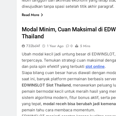
lebih tangguh dan aktivitas ekonomi yang tetap stab
diwujudkan tanpa spasi setelah titik akhir paragraf.
Read More
Modal Minim, Cuan Maksimal di EDW
Thailand
732bd4f
1 Year Ago
0
5 Mins
Ubah modal kecil jadi untung besar di EDWINSLOT, 
terpercaya. Temukan strategi cuan maksimal dengan
dan pola spin efektif yang terbukti
slot online
.
Siapa bilang cuan besar harus diawali dengan modal
saat ini, banyak platform permainan berbasis server
EDWINSLOT Slot Thailand
, menawarkan peluang lu
pemain bermodal kecil untuk meraih hasil yang me
sistem algoritma modern, fitur bonus aktif, serta p
yang tepat,
modal receh bisa berubah jadi kemen
pemain tahu cara membaca momentum.