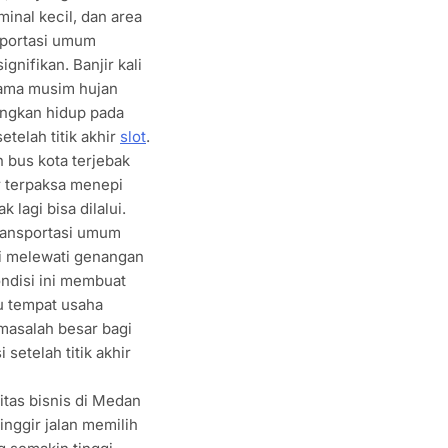
inal kecil, dan area
sportasi umum
gnifikan. Banjir kali
lama musim hujan
ungkan hidup pada
etelah titik akhir
slot
.
n bus kota terjebak
ir terpaksa menepi
lagi bisa dilalui.
ransportasi umum
aki melewati genangan
ndisi ini membuat
au tempat usaha
 masalah besar bagi
 setelah titik akhir
vitas bisnis di Medan
nggir jalan memilih