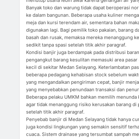
menutup usaha lebih awal karena genangan air yang
Banyak toko dan warung tidak dapat beroperasi nor
ke dalam bangunan. Beberapa usaha kuliner menga
meja dan kursi terendam air, sementara bahan maka
digunakan lagi. Bagi pemilik toko pakaian, barang 
basah dan rusak, memaksa mereka menanggung ker
sedikit tanpa spasi setelah titik akhir paragraf.
Kondisi banjir juga berdampak pada distribusi baran
pengangkut barang kesulitan memasuki area pasar d
kecil di sekitar Medan Selayang. Keterlambatan p
beberapa pedagang kehabisan stock sebelum waktu
yang mengandalkan pengiriman cepat, banjir menj
yang menyebabkan penundaan transaksi dan penur
Beberapa pelaku UMKM bahkan memilih menunda k
agar tidak menanggung risiko kerusakan barang di 
setelah titik akhir paragraf.
Penyebab banjir di Medan Selayang tidak hanya cura
juga kondisi lingkungan yang semakin sensitif ter
cuaca. Sistem drainase yang tersumbat sampah mem