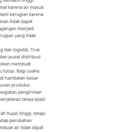
 semakin tinggi.
mal karena air masuk
lami kerugian karena
nan tidak dapat
dagangan menjadi
ugian yang tidak
g dan logistik. Truk
an pusat distribusi
asokan membuat
 tutup. Bagi usaha
adi hambatan besar
unan produksi.
egiatan pengiriman
perjalanan tanpa spasi
h hujan tinggi, tetapi
hadap perubahan
buat air tidak dapat