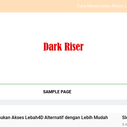
Cara Menemukan Akses Le
Slot Lebah4D dengan Sistem Keamanan Akun Lebih Baik untuk Pe
Tips LAE138 Login agar Tetap Lanca
Slot Lebah4D untuk Pengguna 
Cara Menemukan Akses Le
Slot Lebah4D dengan Sistem Keamanan Akun Lebih Baik untuk Pe
k Riser
engalaman Game Horor Yang Menegangkan Di Dark Riser.
Tips LAE138 Login agar Tetap Lanca
SAMPLE PAGE
ebah4D Alternatif dengan Lebih Mudah
Slot Lebah4D 
3 Months Ago