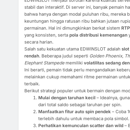
EDWINSLOT menjadi sorotan karena kualitas serve
stabil dan interaktif. Di server ini, banyak pemain 
bahwa hanya dengan modal puluhan ribu, mereka b
keuntungan hingga ratusan ribu bahkan jutaan rupi
permainan. Hal ini dimungkinkan berkat sistem
RTP 
yang konsisten, serta
pola distribusi kemenangan
y
secara harian.
Salah satu kekuatan utama EDWINSLOT adalah
slot
rendah
. Beberapa judul seperti
Golden Phoenix
,
Th
Elephant Stampede
memiliki
volatilitas sedang den
Ini berarti, pemain tidak perlu mengandalkan kebe
melainkan cukup memahami ritme permainan untuk
terbaik.
Berikut strategi populer untuk bermain dengan mod
Mulai dengan taruhan kecil
– Idealnya, gun
dari total saldo sebagai taruhan per spin.
Manfaatkan fitur auto spin pendek
– Coba 1
terlebih dahulu untuk membaca pola simbol.
Perhatikan kemunculan scatter dan wild
– B