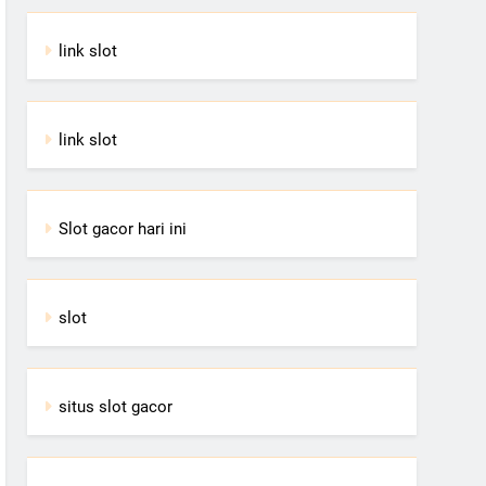
link slot
link slot
Slot gacor hari ini
slot
situs slot gacor