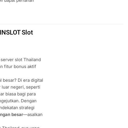
il dapat perlahan
INSLOT Slot
server slot Thailand
 fitur bonus aktif
 besar? Di era digital
 luar negeri, seperti
ar biasa bagi para
ngejutkan. Dengan
endekatan strategi
angan besar
—asalkan