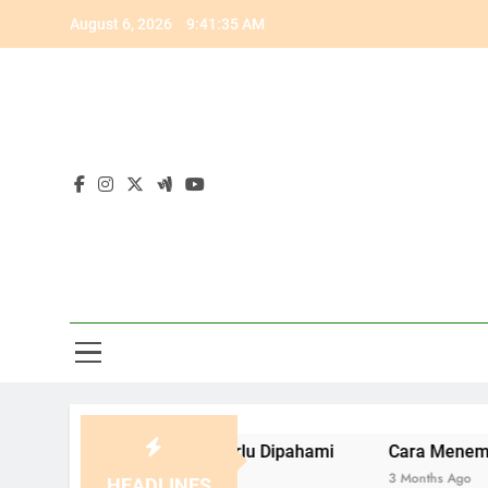
Skip
August 6, 2026
9:41:36 AM
to
content
Dar
Nikmati P
 Penting yang Perlu Dipahami
Cara Menemukan Akses L
3 Months Ago
HEADLINES