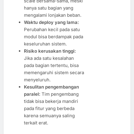
scale bersama-sama, meski
hanya satu bagian yang
mengalami lonjakan beban.
Waktu deploy yang lama:
Perubahan kecil pada satu
modul bisa berdampak pada
keseluruhan sistem.
Risiko kerusakan tinggi:
Jika ada satu kesalahan
pada bagian tertentu, bisa
memengaruhi sistem secara
menyeluruh.
Kesulitan pengembangan
paralel:
Tim pengembang
tidak bisa bekerja mandiri
pada fitur yang berbeda
karena semuanya saling
terkait erat.