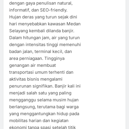
dengan gaya penulisan natural,
informatif, dan SEO-friendly.
Hujan deras yang turun sejak dini
hari menyebabkan kawasan Medan
Selayang kembali dilanda banjir.
Dalam hitungan jam, air yang turun
dengan intensitas tinggi memenuhi
badan jalan, terminal kecil, dan
area perniagaan. Tingginya
genangan air membuat
transportasi umum terhenti dan
aktivitas bisnis mengalami
penurunan signifikan. Banjir kali ini
menjadi salah satu yang paling
mengganggu selama musim hujan
berlangsung, terutama bagi warga
yang menggantungkan hidup pada
mobilitas harian dan kegiatan
ekonomi tanpa spasi setelah titik