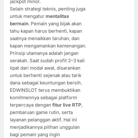
jackpot minor.
Selain strategi teknis, penting juga
untuk mengatur
mentalitas
bermain
. Pemain yang bijak akan
tahu kapan harus berhenti, kapan
saatnya menaikkan taruhan, dan
kapan mengamankan kemenangan.
Prinsip utamanya adalah jangan
serakah. Saat sudah profit 2–3 kali
lipat dari modal awal, disarankan
untuk berhenti sejenak atau tarik
dana sebagai keuntungan bersih.
EDWINSLOT terus membuktikan
komitmennya sebagai platform
terpercaya dengan
fitur live RTP
,
pembaruan game rutin, serta
layanan pelanggan aktif. Hal ini
menjadikannya pilihan unggulan
bagi pemain yang ingin