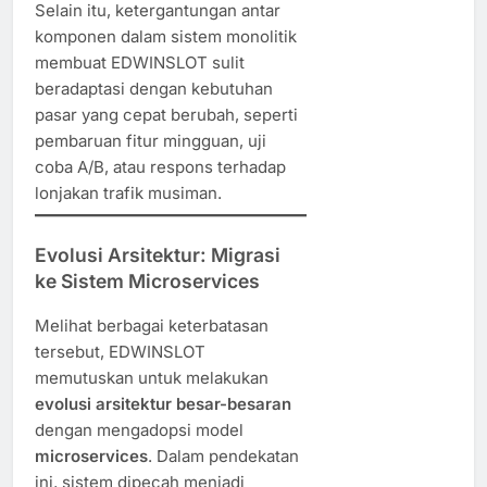
Selain itu, ketergantungan antar
komponen dalam sistem monolitik
membuat EDWINSLOT sulit
beradaptasi dengan kebutuhan
pasar yang cepat berubah, seperti
pembaruan fitur mingguan, uji
coba A/B, atau respons terhadap
lonjakan trafik musiman.
Evolusi Arsitektur: Migrasi
ke Sistem Microservices
Melihat berbagai keterbatasan
tersebut, EDWINSLOT
memutuskan untuk melakukan
evolusi arsitektur besar-besaran
dengan mengadopsi model
microservices
. Dalam pendekatan
ini, sistem dipecah menjadi