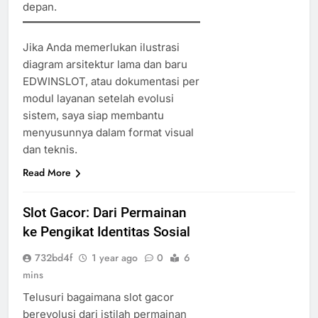
depan.
Jika Anda memerlukan ilustrasi
diagram arsitektur lama dan baru
EDWINSLOT, atau dokumentasi per
modul layanan setelah evolusi
sistem, saya siap membantu
menyusunnya dalam format visual
dan teknis.
Read More
Slot Gacor: Dari Permainan
ke Pengikat Identitas Sosial
732bd4f
1 year ago
0
6
mins
Telusuri bagaimana slot gacor
berevolusi dari istilah permainan