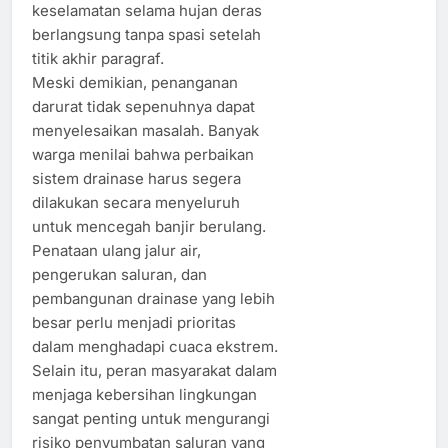
keselamatan selama hujan deras
berlangsung tanpa spasi setelah
titik akhir paragraf.
Meski demikian, penanganan
darurat tidak sepenuhnya dapat
menyelesaikan masalah. Banyak
warga menilai bahwa perbaikan
sistem drainase harus segera
dilakukan secara menyeluruh
untuk mencegah banjir berulang.
Penataan ulang jalur air,
pengerukan saluran, dan
pembangunan drainase yang lebih
besar perlu menjadi prioritas
dalam menghadapi cuaca ekstrem.
Selain itu, peran masyarakat dalam
menjaga kebersihan lingkungan
sangat penting untuk mengurangi
risiko penyumbatan saluran yang