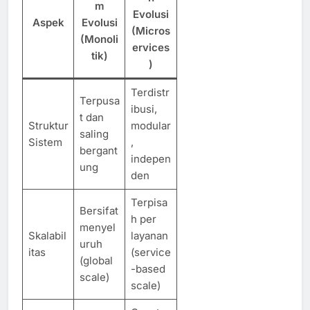
m
Evolusi
Aspek
Evolusi
(Micros
(Monoli
ervices
tik)
)
Terdistr
Terpusa
ibusi,
t dan
Struktur
modular
saling
Sistem
,
bergant
indepen
ung
den
Terpisa
Bersifat
h per
menyel
Skalabil
layanan
uruh
itas
(service
(global
-based
scale)
scale)