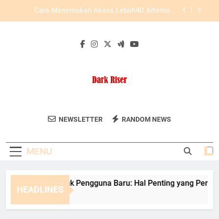
Skip
Slot Lebah4D dengan Sistem Keamanan Akun
to
Lebih Baik untuk Pengalaman Akses yang Lebih
Terkontrol
content
Tips LAE138 Login agar Tetap Lancar Setiap Hari
dengan Aman dan Praktis
Slot Lebah4D untuk Pengguna Baru: Hal Penting
yang Perlu Dipahami
Cara Menemukan Akses Lebah4D Alternatif
dengan Lebih Mudah
Slot Lebah4D dengan Sistem Keamanan Akun
Lebih Baik untuk Pengalaman Akses yang Lebih
Dark Riser
Terkontrol
Nikmati Pengalaman Game Horor Yang
Tips LAE138 Login agar Tetap Lancar Setiap Hari
NEWSLETTER
RANDOM NEWS
dengan Aman dan Praktis
Menegangkan Di Dark Riser.
MENU
ot Lebah4D untuk Pengguna Baru: Hal Penting yang Perlu Dip
HEADLINES
Months Ago