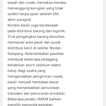
basah dan rusak, memaksa mereka
menanggung kerugian yang tidak
sedikit tanpa spasi setelah titik
akhir paragraf.
Kondisi banjir juga berdampak
pada distribusi barang dan logistik.
Truk pengangkut barang kesulitan
memasuki area pasar dan pusat
distribusi kecil di sekitar Medan
Selayang. Keterlambatan pasokan
membuat beberapa pedagang
kehabisan stock sebelum waktu
tutup. Bagi usaha yang
mengandalkan pengiriman cepat,
banjir menjadi hambatan besar
yang menyebabkan penundaan
transaksi dan penurunan produksi.
Beberapa pelaku UMKM bahkan
memilih menunda kegiatan