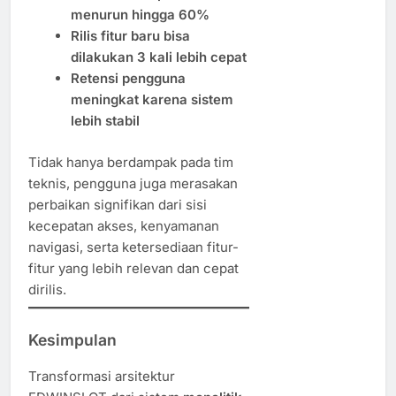
menurun hingga 60%
Rilis fitur baru bisa
dilakukan 3 kali lebih cepat
Retensi pengguna
meningkat karena sistem
lebih stabil
Tidak hanya berdampak pada tim
teknis, pengguna juga merasakan
perbaikan signifikan dari sisi
kecepatan akses, kenyamanan
navigasi, serta ketersediaan fitur-
fitur yang lebih relevan dan cepat
dirilis.
Kesimpulan
Transformasi arsitektur