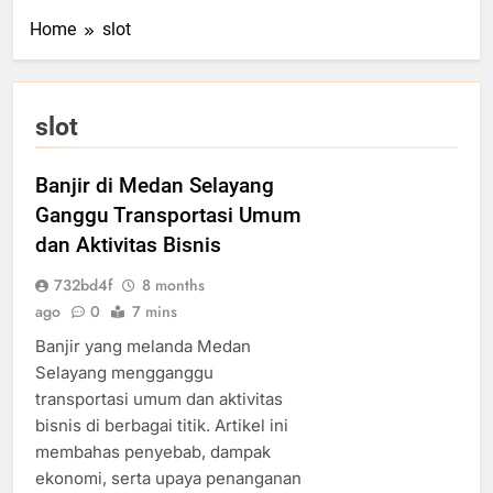
Home
slot
slot
Banjir di Medan Selayang
Ganggu Transportasi Umum
dan Aktivitas Bisnis
732bd4f
8 months
ago
0
7 mins
Banjir yang melanda Medan
Selayang mengganggu
transportasi umum dan aktivitas
bisnis di berbagai titik. Artikel ini
membahas penyebab, dampak
ekonomi, serta upaya penanganan