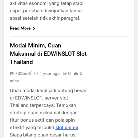
aktivitas ekonomi yang tetap stabil
dapat perlahan diwujudkan tanpa
spasi setelah titik akhir paragraf.
Read More
Modal Minim, Cuan
Maksimal di EDWINSLOT Slot
Thailand
732bd4f
1 year ago
0
5
mins
Ubah modal kecil jadi untung besar
di EDWINSLOT, server slot
Thailand terpercaya. Temukan
strategi cuan maksimal dengan
fitur bonus aktif dan pola spin
efektif yang terbukti
slot online
.
Siapa bilang cuan besar harus