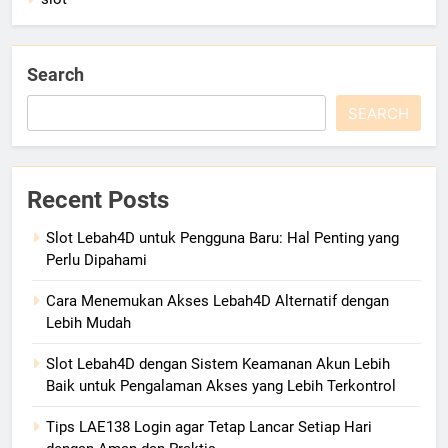
Search
SEARCH
Recent Posts
Slot Lebah4D untuk Pengguna Baru: Hal Penting yang
Perlu Dipahami
Cara Menemukan Akses Lebah4D Alternatif dengan
Lebih Mudah
Slot Lebah4D dengan Sistem Keamanan Akun Lebih
Baik untuk Pengalaman Akses yang Lebih Terkontrol
Tips LAE138 Login agar Tetap Lancar Setiap Hari