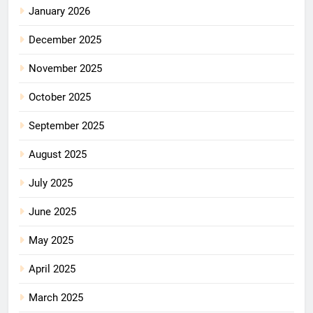
January 2026
December 2025
November 2025
October 2025
September 2025
August 2025
July 2025
June 2025
May 2025
April 2025
March 2025