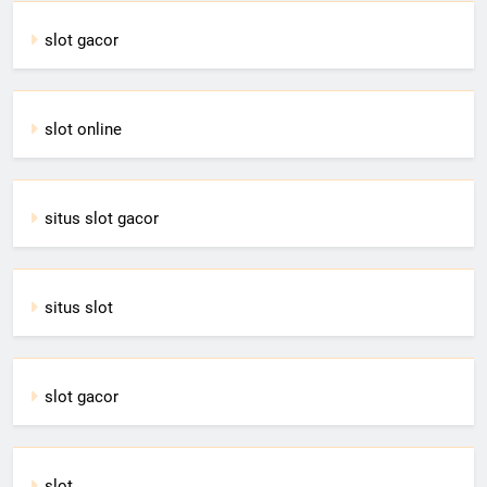
slot gacor
slot online
situs slot gacor
situs slot
slot gacor
slot