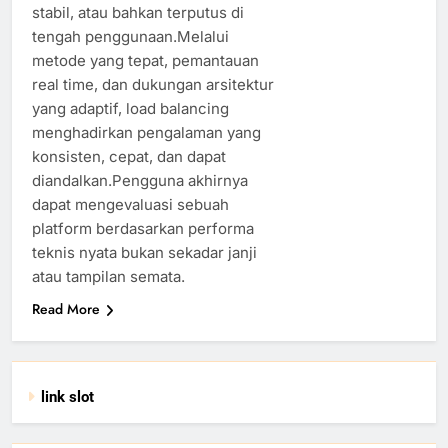
stabil, atau bahkan terputus di
tengah penggunaan.Melalui
metode yang tepat, pemantauan
real time, dan dukungan arsitektur
yang adaptif, load balancing
menghadirkan pengalaman yang
konsisten, cepat, dan dapat
diandalkan.Pengguna akhirnya
dapat mengevaluasi sebuah
platform berdasarkan performa
teknis nyata bukan sekadar janji
atau tampilan semata.
Read More
link slot