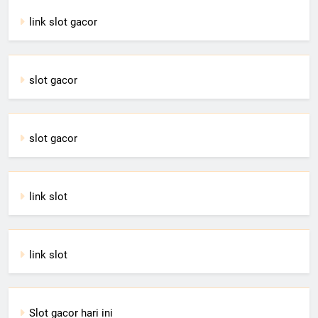
link slot gacor
slot gacor
slot gacor
link slot
link slot
Slot gacor hari ini