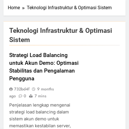
Home
Teknologi Infrastruktur & Optimasi Sistem
Teknologi Infrastruktur & Optimasi
Sistem
Strategi Load Balancing
untuk Akun Demo: Optimasi
Stabilitas dan Pengalaman
Pengguna
732bd4f
9 months
ago
0
7 mins
Penjelasan lengkap mengenai
strategi load balancing dalam
sistem akun demo untuk
memastikan kestabilan server,