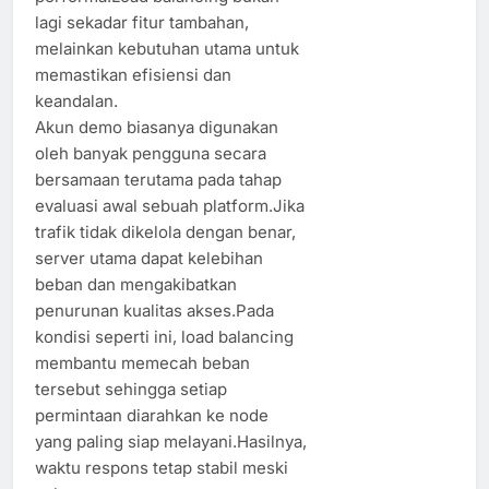
lagi sekadar fitur tambahan,
melainkan kebutuhan utama untuk
memastikan efisiensi dan
keandalan.
Akun demo biasanya digunakan
oleh banyak pengguna secara
bersamaan terutama pada tahap
evaluasi awal sebuah platform.Jika
trafik tidak dikelola dengan benar,
server utama dapat kelebihan
beban dan mengakibatkan
penurunan kualitas akses.Pada
kondisi seperti ini, load balancing
membantu memecah beban
tersebut sehingga setiap
permintaan diarahkan ke node
yang paling siap melayani.Hasilnya,
waktu respons tetap stabil meski