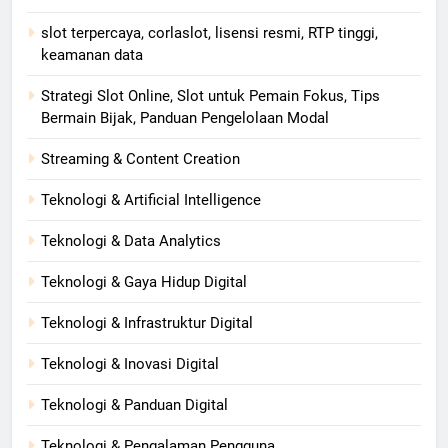
slot terpercaya, corlaslot, lisensi resmi, RTP tinggi,
keamanan data
Strategi Slot Online, Slot untuk Pemain Fokus, Tips
Bermain Bijak, Panduan Pengelolaan Modal
Streaming & Content Creation
Teknologi & Artificial Intelligence
Teknologi & Data Analytics
Teknologi & Gaya Hidup Digital
Teknologi & Infrastruktur Digital
Teknologi & Inovasi Digital
Teknologi & Panduan Digital
Teknologi & Pengalaman Pengguna