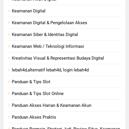
Keamanan Digital
Keamanan Digital & Pengelolaan Akses
Keamanan Siber & Identitas Digital
Keamanan Web / Teknologi Informasi
Kreativitas Visual & Representasi Budaya Digital
lebah4d,alternatif lebah4d, login lebah4d
Panduan & Tips Slot
Panduan & Tips Slot Online
Panduan Akses Harian & Keamanan Akun
Panduan Akses Praktis