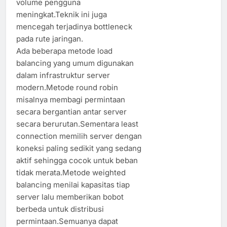
volume pengguna
meningkat.Teknik ini juga
mencegah terjadinya bottleneck
pada rute jaringan.
Ada beberapa metode load
balancing yang umum digunakan
dalam infrastruktur server
modern.Metode round robin
misalnya membagi permintaan
secara bergantian antar server
secara berurutan.Sementara least
connection memilih server dengan
koneksi paling sedikit yang sedang
aktif sehingga cocok untuk beban
tidak merata.Metode weighted
balancing menilai kapasitas tiap
server lalu memberikan bobot
berbeda untuk distribusi
permintaan.Semuanya dapat