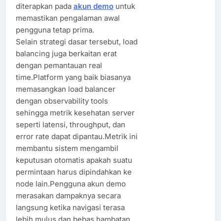
diterapkan pada
akun demo
untuk
memastikan pengalaman awal
pengguna tetap prima.
Selain strategi dasar tersebut, load
balancing juga berkaitan erat
dengan pemantauan real
time.Platform yang baik biasanya
memasangkan load balancer
dengan observability tools
sehingga metrik kesehatan server
seperti latensi, throughput, dan
error rate dapat dipantau.Metrik ini
membantu sistem mengambil
keputusan otomatis apakah suatu
permintaan harus dipindahkan ke
node lain.Pengguna akun demo
merasakan dampaknya secara
langsung ketika navigasi terasa
lebih mulus dan bebas hambatan.