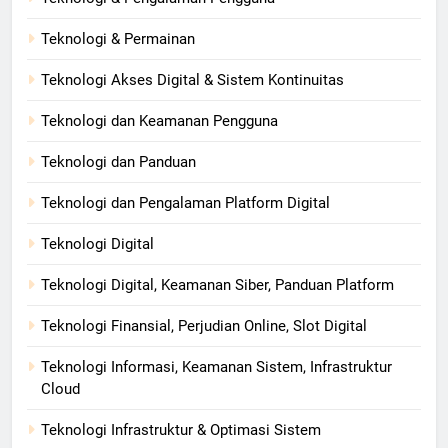
Teknologi & Permainan
Teknologi Akses Digital & Sistem Kontinuitas
Teknologi dan Keamanan Pengguna
Teknologi dan Panduan
Teknologi dan Pengalaman Platform Digital
Teknologi Digital
Teknologi Digital, Keamanan Siber, Panduan Platform
Teknologi Finansial, Perjudian Online, Slot Digital
Teknologi Informasi, Keamanan Sistem, Infrastruktur
Cloud
Teknologi Infrastruktur & Optimasi Sistem