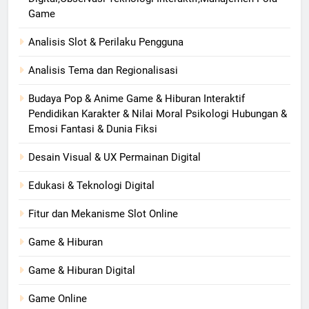
Game
Analisis Slot & Perilaku Pengguna
Analisis Tema dan Regionalisasi
Budaya Pop & Anime Game & Hiburan Interaktif
Pendidikan Karakter & Nilai Moral Psikologi Hubungan &
Emosi Fantasi & Dunia Fiksi
Desain Visual & UX Permainan Digital
Edukasi & Teknologi Digital
Fitur dan Mekanisme Slot Online
Game & Hiburan
Game & Hiburan Digital
Game Online