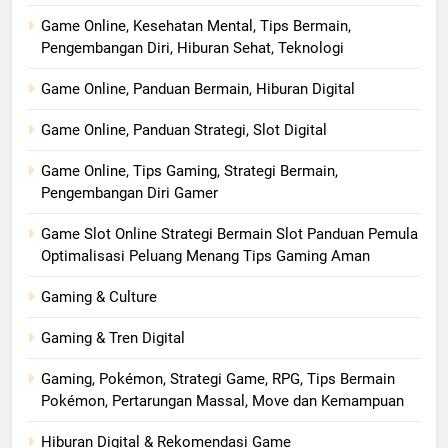
Game Online, Kesehatan Mental, Tips Bermain,
Pengembangan Diri, Hiburan Sehat, Teknologi
Game Online, Panduan Bermain, Hiburan Digital
Game Online, Panduan Strategi, Slot Digital
Game Online, Tips Gaming, Strategi Bermain,
Pengembangan Diri Gamer
Game Slot Online Strategi Bermain Slot Panduan Pemula
Optimalisasi Peluang Menang Tips Gaming Aman
Gaming & Culture
Gaming & Tren Digital
Gaming, Pokémon, Strategi Game, RPG, Tips Bermain
Pokémon, Pertarungan Massal, Move dan Kemampuan
Hiburan Digital & Rekomendasi Game