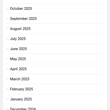
October 2025
September 2025
August 2025
July 2025
June 2025
May 2025
April 2025
March 2025
February 2025
January 2025
December 2024