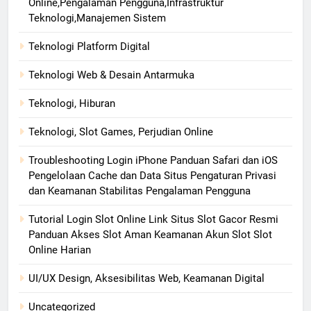
Online,Pengalaman Pengguna,Infrastruktur
Teknologi,Manajemen Sistem
Teknologi Platform Digital
Teknologi Web & Desain Antarmuka
Teknologi, Hiburan
Teknologi, Slot Games, Perjudian Online
Troubleshooting Login iPhone Panduan Safari dan iOS
Pengelolaan Cache dan Data Situs Pengaturan Privasi
dan Keamanan Stabilitas Pengalaman Pengguna
Tutorial Login Slot Online Link Situs Slot Gacor Resmi
Panduan Akses Slot Aman Keamanan Akun Slot Slot
Online Harian
UI/UX Design, Aksesibilitas Web, Keamanan Digital
Uncategorized