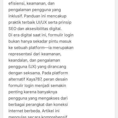
efisiensi, keamanan, dan
pengalaman pengguna yang
inklusif. Panduan ini mencakup
praktik terbaik UI/UX serta prinsip
SEO dan aksesibilitas digital.
Di era digital saat ini, formulir login
bukan hanya sekadar pintu masuk
ke sebuah platform—ia merupakan
representasi dari keamanan,
keandalan, dan pengalaman
pengguna (UX) yang dirancang
dengan seksama. Pada platform
alternatif Kaya787, peran desain
formulir login menjadi semakin
penting karena banyaknya
pengguna yang mengakses dari
berbagai perangkat dan koneksi
internet berbeda. Artikel ini
mengulas secara komprehensif