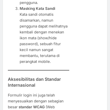
pengguna.
Masking Kata Sandi
Kata sandi otomatis
disamarkan, namun
pengguna dapat melihatnya
kembali dengan menekan
ikon mata (show/hide
password), sebuah fitur
kecil namun sangat
membantu, terutama di
perangkat mobile.
Aksesibilitas dan Standar
Internasional
Formulir login ini juga telah
menyesuaikan dengan sebagian
besar
standar WCAG
(Web