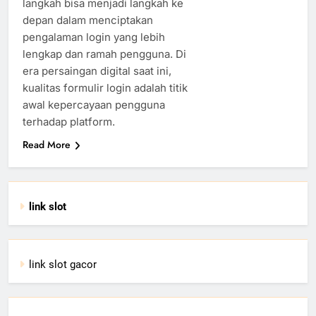
langkah bisa menjadi langkah ke
depan dalam menciptakan
pengalaman login yang lebih
lengkap dan ramah pengguna. Di
era persaingan digital saat ini,
kualitas formulir login adalah titik
awal kepercayaan pengguna
terhadap platform.
Read More
link slot
link slot gacor