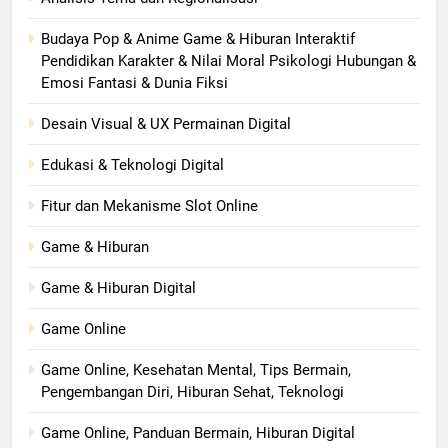
Budaya Pop & Anime Game & Hiburan Interaktif
Pendidikan Karakter & Nilai Moral Psikologi Hubungan &
Emosi Fantasi & Dunia Fiksi
Desain Visual & UX Permainan Digital
Edukasi & Teknologi Digital
Fitur dan Mekanisme Slot Online
Game & Hiburan
Game & Hiburan Digital
Game Online
Game Online, Kesehatan Mental, Tips Bermain,
Pengembangan Diri, Hiburan Sehat, Teknologi
Game Online, Panduan Bermain, Hiburan Digital