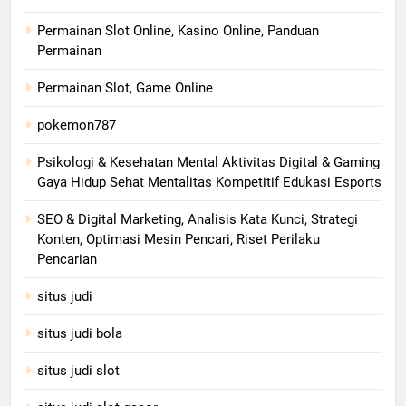
Permainan Slot Online, Kasino Online, Panduan
Permainan
Permainan Slot, Game Online
pokemon787
Psikologi & Kesehatan Mental Aktivitas Digital & Gaming
Gaya Hidup Sehat Mentalitas Kompetitif Edukasi Esports
SEO & Digital Marketing, Analisis Kata Kunci, Strategi
Konten, Optimasi Mesin Pencari, Riset Perilaku
Pencarian
situs judi
situs judi bola
situs judi slot