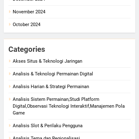
November 2024
October 2024
Categories
Akses Situs & Teknologi Jaringan
Analisis & Teknologi Permainan Digital
Analisis Harian & Strategi Permainan
Analisis Sistem Permainan,Studi Platform
Digital,Observasi Teknologi Interaktif,Manajemen Pola
Game
Analisis Slot & Perilaku Pengguna
Analisis Tema dan Regionalisasi