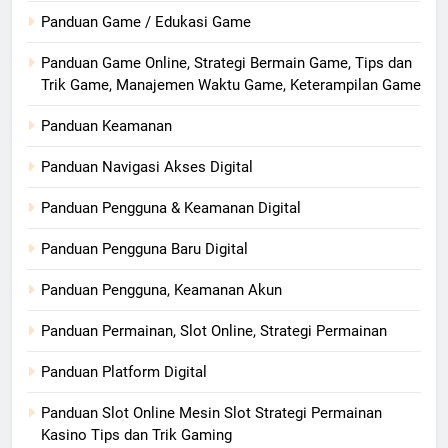
Panduan Game / Edukasi Game
Panduan Game Online, Strategi Bermain Game, Tips dan
Trik Game, Manajemen Waktu Game, Keterampilan Game
Panduan Keamanan
Panduan Navigasi Akses Digital
Panduan Pengguna & Keamanan Digital
Panduan Pengguna Baru Digital
Panduan Pengguna, Keamanan Akun
Panduan Permainan, Slot Online, Strategi Permainan
Panduan Platform Digital
Panduan Slot Online Mesin Slot Strategi Permainan
Kasino Tips dan Trik Gaming