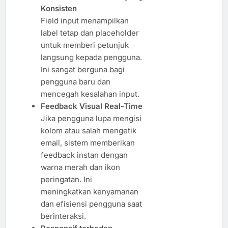
Konsisten
Field input menampilkan
label tetap dan placeholder
untuk memberi petunjuk
langsung kepada pengguna.
Ini sangat berguna bagi
pengguna baru dan
mencegah kesalahan input.
Feedback Visual Real-Time
Jika pengguna lupa mengisi
kolom atau salah mengetik
email, sistem memberikan
feedback instan dengan
warna merah dan ikon
peringatan. Ini
meningkatkan kenyamanan
dan efisiensi pengguna saat
berinteraksi.