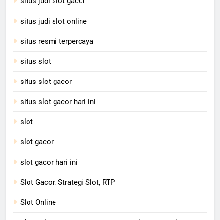
situs judi slot gacor
situs judi slot online
situs resmi terpercaya
situs slot
situs slot gacor
situs slot gacor hari ini
slot
slot gacor
slot gacor hari ini
Slot Gacor, Strategi Slot, RTP
Slot Online