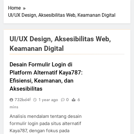
Home
UI/UX Design, Aksesibilitas Web, Keamanan Digital
UI/UX Design, Aksesibilitas Web,
Keamanan Digital
Desain Formulir Login di
Platform Alternatif Kaya787:
Efisiensi, Keamanan, dan
Aksesibilitas
732bd4f
1 year ago
0
6
mins
Analisis mendalam tentang desain
formulir login pada situs alternatif
Kaya787, dengan fokus pada