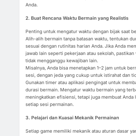
Anda.
2. Buat Rencana Waktu Bermain yang Realistis
Penting untuk mengatur waktu dengan bijak saat b
Alih-alih bermain tanpa batasan waktu, tentukan d
sesuai dengan rutinitas harian Anda. Jika Anda me
jawab lain seperti pekerjaan atau sekolah, pastika
tidak mengganggu kewajiban lain.
Misalnya, Anda bisa menetapkan 1–2 jam untuk ber
sesi, dengan jeda yang cukup untuk istirahat dan ti
Gunakan timer atau aplikasi pengingat untuk mem
durasi bermain. Mengatur waktu bermain yang terba
meningkatkan efisiensi, tetapi juga membuat Anda
setiap sesi permainan.
3. Pelajari dan Kuasai Mekanik Permainan
Setiap game memiliki mekanik atau aturan dasar ya