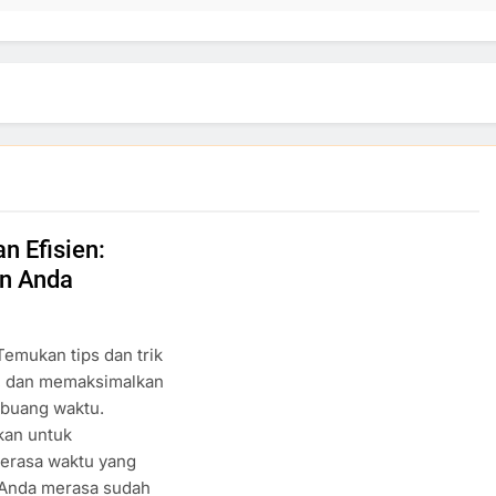
 Efisien:
n Anda
Temukan tips dan trik
u, dan memaksimalkan
buang waktu.
kan untuk
erasa waktu yang
ah Anda merasa sudah