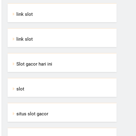
link slot
link slot
Slot gacor hari ini
slot
situs slot gacor