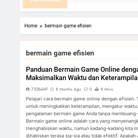
Home
bermain game efisien
bermain game efisien
Panduan Bermain Game Online dengan
Maksimalkan Waktu dan Keterampila
732bd4f
8 Months Ago
0
8 Mins
Pelajari cara bermain game online dengan efisien. 
untuk meningkatkan keterampilan, mengatur wakt
pengalaman bermain game Anda tanpa membuang-
Bermain game online adalah cara yang menyenang
menghabiskan waktu, namun kadang-kadang kita m
dihabiskan terasa sia-sia atau tidak efektif. Apak