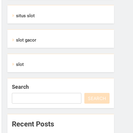
situs slot
slot gacor
slot
Search
SEARCH
Recent Posts