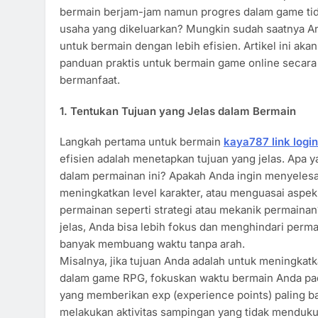
bermain berjam-jam namun progres dalam game ti
usaha yang dikeluarkan? Mungkin sudah saatnya A
untuk bermain dengan lebih efisien. Artikel ini ak
panduan praktis untuk bermain game online secara 
bermanfaat.
1. Tentukan Tujuan yang Jelas dalam Bermain
Langkah pertama untuk bermain
kaya787 link login 
efisien adalah menetapkan tujuan yang jelas. Apa y
dalam permainan ini? Apakah Anda ingin menyelesai
meningkatkan level karakter, atau menguasai aspek 
permainan seperti strategi atau mekanik permaina
jelas, Anda bisa lebih fokus dan menghindari perma
banyak membuang waktu tanpa arah.
Misalnya, jika tujuan Anda adalah untuk meningkatk
dalam game RPG, fokuskan waktu bermain Anda pad
yang memberikan exp (experience points) paling ba
melakukan aktivitas sampingan yang tidak menduk