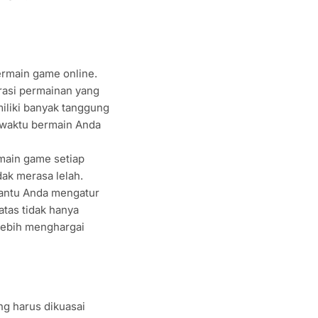
ermain game online.
urasi permainan yang
miliki banyak tanggung
n waktu bermain Anda
main game setiap
dak merasa lelah.
bantu Anda mengatur
tas tidak hanya
 lebih menghargai
ng harus dikuasai