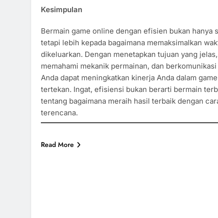
Kesimpulan
Bermain game online dengan efisien bukan hanya s
tetapi lebih kepada bagaimana memaksimalkan wak
dikeluarkan. Dengan menetapkan tujuan yang jelas
memahami mekanik permainan, dan berkomunikasi 
Anda dapat meningkatkan kinerja Anda dalam game
tertekan. Ingat, efisiensi bukan berarti bermain ter
tentang bagaimana meraih hasil terbaik dengan car
terencana.
Read More