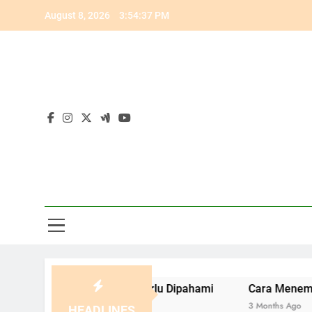
Skip
August 8, 2026
3:54:38 PM
to
content
Dar
Nikmati P
l Penting yang Perlu Dipahami
Cara Menemukan Akses L
3 Months Ago
HEADLINES