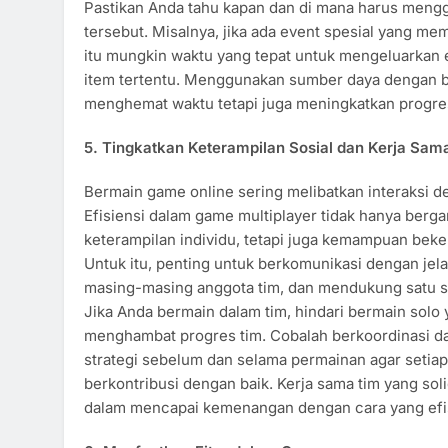
Pastikan Anda tahu kapan dan di mana harus men
tersebut. Misalnya, jika ada event spesial yang me
itu mungkin waktu yang tepat untuk mengeluarkan 
item tertentu. Menggunakan sumber daya dengan bi
menghemat waktu tetapi juga meningkatkan progr
5. Tingkatkan Keterampilan Sosial dan Kerja Sam
Bermain game online sering melibatkan interaksi d
Efisiensi dalam game multiplayer tidak hanya berg
keterampilan individu, tetapi juga kemampuan beke
Untuk itu, penting untuk berkomunikasi dengan je
masing-masing anggota tim, dan mendukung satu s
Jika Anda bermain dalam tim, hindari bermain solo
menghambat progres tim. Cobalah berkoordinasi d
strategi sebelum dan selama permainan agar setiap
berkontribusi dengan baik. Kerja sama tim yang sol
dalam mencapai kemenangan dengan cara yang efi