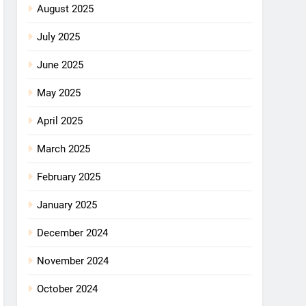
August 2025
July 2025
June 2025
May 2025
April 2025
March 2025
February 2025
January 2025
December 2024
November 2024
October 2024