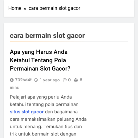
Home
cara bermain slot gacor
cara bermain slot gacor
Apa yang Harus Anda
Ketahui Tentang Pola
Permainan Slot Gacor?
732bd4f
1 year ago
0
8
mins
Pelajari apa yang perlu Anda
ketahui tentang pola permainan
situs slot gacor
dan bagaimana
cara memaksimalkan peluang Anda
untuk menang. Temukan tips dan
trik untuk bermain slot dengan