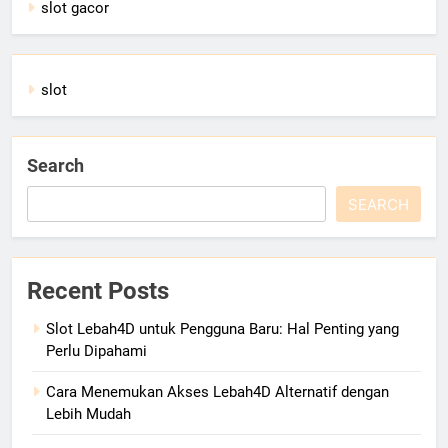
slot gacor
slot
Search
SEARCH
Recent Posts
Slot Lebah4D untuk Pengguna Baru: Hal Penting yang
Perlu Dipahami
Cara Menemukan Akses Lebah4D Alternatif dengan
Lebih Mudah