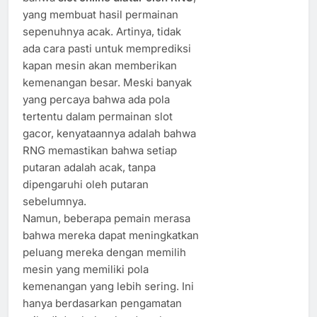
yang membuat hasil permainan
sepenuhnya acak. Artinya, tidak
ada cara pasti untuk memprediksi
kapan mesin akan memberikan
kemenangan besar. Meski banyak
yang percaya bahwa ada pola
tertentu dalam permainan slot
gacor, kenyataannya adalah bahwa
RNG memastikan bahwa setiap
putaran adalah acak, tanpa
dipengaruhi oleh putaran
sebelumnya.
Namun, beberapa pemain merasa
bahwa mereka dapat meningkatkan
peluang mereka dengan memilih
mesin yang memiliki pola
kemenangan yang lebih sering. Ini
hanya berdasarkan pengamatan