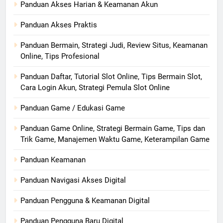
Panduan Akses Harian & Keamanan Akun
Panduan Akses Praktis
Panduan Bermain, Strategi Judi, Review Situs, Keamanan
Online, Tips Profesional
Panduan Daftar, Tutorial Slot Online, Tips Bermain Slot,
Cara Login Akun, Strategi Pemula Slot Online
Panduan Game / Edukasi Game
Panduan Game Online, Strategi Bermain Game, Tips dan
Trik Game, Manajemen Waktu Game, Keterampilan Game
Panduan Keamanan
Panduan Navigasi Akses Digital
Panduan Pengguna & Keamanan Digital
Panduan Pengguna Baru Digital