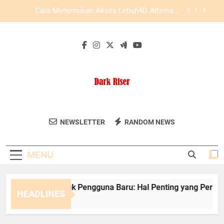
Skip
Slot Lebah4D dengan Sistem Keamanan Akun
to
Lebih Baik untuk Pengalaman Akses yang Lebih
Terkontrol
content
Tips LAE138 Login agar Tetap Lancar Setiap Hari
dengan Aman dan Praktis
Slot Lebah4D untuk Pengguna Baru: Hal Penting
yang Perlu Dipahami
Cara Menemukan Akses Lebah4D Alternatif
dengan Lebih Mudah
Slot Lebah4D dengan Sistem Keamanan Akun
Lebih Baik untuk Pengalaman Akses yang Lebih
Dark Riser
Terkontrol
Nikmati Pengalaman Game Horor Yang
Tips LAE138 Login agar Tetap Lancar Setiap Hari
NEWSLETTER
RANDOM NEWS
dengan Aman dan Praktis
Menegangkan Di Dark Riser.
MENU
ot Lebah4D untuk Pengguna Baru: Hal Penting yang Perlu Dip
HEADLINES
Months Ago