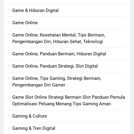
Game & Hiburan Digital
Game Online
Game Online, Kesehatan Mental, Tips Bermain,
Pengembangan Diri, Hiburan Sehat, Teknologi
Game Online, Panduan Bermain, Hiburan Digital
Game Online, Panduan Strategi, Slot Digital
Game Online, Tips Gaming, Strategi Bermain,
Pengembangan Diri Gamer
Game Slot Online Strategi Bermain Slot Panduan Pemula
Optimalisasi Peluang Menang Tips Gaming Aman
Gaming & Culture
Gaming & Tren Digital