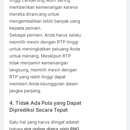
tinggi cenderung lebih sering
memberikan kemenangan karena
mereka dirancang untuk
mengembalikan lebih banyak uang
kepada pemain.
Sebagai pemain, Anda harus selalu
memilih mesin dengan RTP tinggi
untuk meningkatkan peluang Anda
untuk menang. Meskipun RTP
tidak menjamin kemenangan
langsung, memilih mesin dengan
RTP yang lebih tinggi dapat
memberi Anda keunggulan dalam
jangka panjang.
4.
Tidak Ada Pola yang Dapat
Diprediksi Secara Tepat
Satu hal yang harus diingat adalah
bahwa
slot online diatur oleh RNG
,