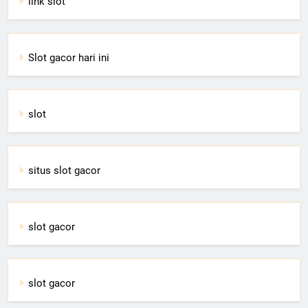
link slot
Slot gacor hari ini
slot
situs slot gacor
slot gacor
slot gacor