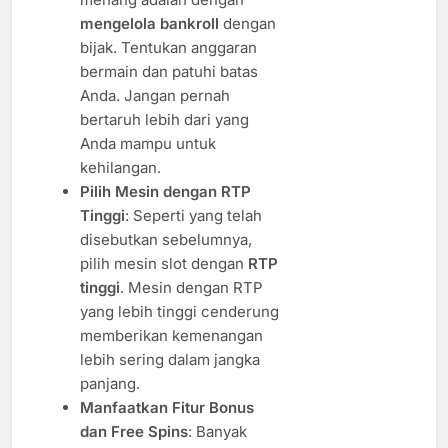
mengelola bankroll
dengan
bijak. Tentukan anggaran
bermain dan patuhi batas
Anda. Jangan pernah
bertaruh lebih dari yang
Anda mampu untuk
kehilangan.
Pilih Mesin dengan RTP
Tinggi
: Seperti yang telah
disebutkan sebelumnya,
pilih mesin slot dengan
RTP
tinggi
. Mesin dengan RTP
yang lebih tinggi cenderung
memberikan kemenangan
lebih sering dalam jangka
panjang.
Manfaatkan Fitur Bonus
dan Free Spins
: Banyak