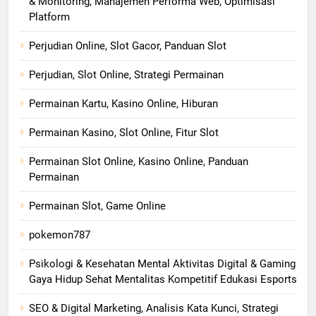
& Monitoring, Manajemen Performa Web, Optimisasi
Platform
Perjudian Online, Slot Gacor, Panduan Slot
Perjudian, Slot Online, Strategi Permainan
Permainan Kartu, Kasino Online, Hiburan
Permainan Kasino, Slot Online, Fitur Slot
Permainan Slot Online, Kasino Online, Panduan
Permainan
Permainan Slot, Game Online
pokemon787
Psikologi & Kesehatan Mental Aktivitas Digital & Gaming
Gaya Hidup Sehat Mentalitas Kompetitif Edukasi Esports
SEO & Digital Marketing, Analisis Kata Kunci, Strategi