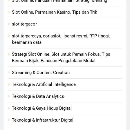
Slot Online, Panduan Permainan, Strategi Menang
Slot Online, Permainan Kasino, Tips dan Trik
slot tergacor
slot terpercaya, corlaslot, lisensi resmi, RTP tinggi,
keamanan data
Strategi Slot Online, Slot untuk Pemain Fokus, Tips
Bermain Bijak, Panduan Pengelolaan Modal
Streaming & Content Creation
Teknologi & Artificial Intelligence
Teknologi & Data Analytics
Teknologi & Gaya Hidup Digital
Teknologi & Infrastruktur Digital