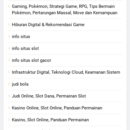
Gaming, Pokémon, Strategi Game, RPG, Tips Bermain
Pokémon, Pertarungan Massal, Move dan Kemampuan
Hiburan Digital & Rekomendasi Game
info situs
info situs slot
info situs slot gacor
Infrastruktur Digital, Teknologi Cloud, Keamanan Sistem
judi bola
Judi Online, Slot Dana, Permainan Slot
Kasino Online, Slot Online, Panduan Permainan
Kasino, Slot Online, Panduan Permainan