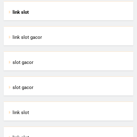
link slot
link slot gacor
slot gacor
slot gacor
link slot