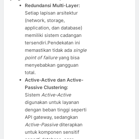
Redundansi Multi-Layer:
Setiap lapisan arsitektur
(network, storage,
application, dan database)
memiliki sistem cadangan
tersendiri.Pendekatan ini
memastikan tidak ada
single
point of failure
yang bisa
menyebabkan gangguan
total.
Active-Active dan Active-
Passive Clustering:
Sistem
Active-Active
digunakan untuk layanan
dengan beban tinggi seperti
API gateway, sedangkan
Active-Passive
diterapkan
untuk komponen sensitif