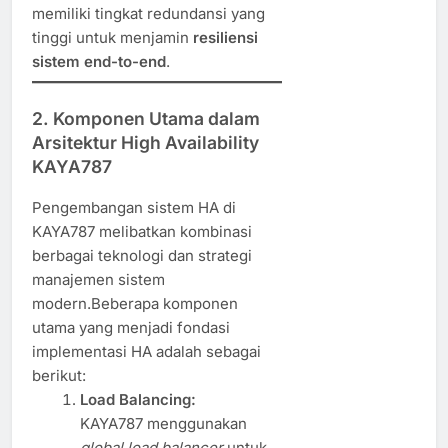
memiliki tingkat redundansi yang
tinggi untuk menjamin
resiliensi
sistem end-to-end
.
2. Komponen Utama dalam
Arsitektur High Availability
KAYA787
Pengembangan sistem HA di
KAYA787 melibatkan kombinasi
berbagai teknologi dan strategi
manajemen sistem
modern.Beberapa komponen
utama yang menjadi fondasi
implementasi HA adalah sebagai
berikut:
Load Balancing:
KAYA787 menggunakan
global load balancer
untuk