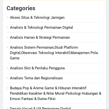
Categories
Akses Situs & Teknologi Jaringan
Analisis & Teknologi Permainan Digital
Analisis Harian & Strategi Permainan
Analisis Sistem Permainan,Studi Platform
Digital,Observasi Teknologi Interaktif,Manajemen Pola
Game
Analisis Slot & Perilaku Pengguna
Analisis Tema dan Regionalisasi
Budaya Pop & Anime Game & Hiburan Interaktif
Pendidikan Karakter & Nilai Moral Psikologi Hubungan &
Emosi Fantasi & Dunia Fiksi
Desain Visual & UX Permainan Digital