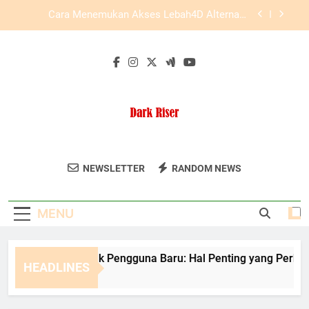
Skip
Slot Lebah4D dengan Sistem Keamanan Akun
to
Lebih Baik untuk Pengalaman Akses yang Lebih
Terkontrol
content
Tips LAE138 Login agar Tetap Lancar Setiap Hari
dengan Aman dan Praktis
Slot Lebah4D untuk Pengguna Baru: Hal Penting
yang Perlu Dipahami
Cara Menemukan Akses Lebah4D Alternatif
dengan Lebih Mudah
Slot Lebah4D dengan Sistem Keamanan Akun
Lebih Baik untuk Pengalaman Akses yang Lebih
Dark Riser
Terkontrol
Nikmati Pengalaman Game Horor Yang
Tips LAE138 Login agar Tetap Lancar Setiap Hari
NEWSLETTER
RANDOM NEWS
dengan Aman dan Praktis
Menegangkan Di Dark Riser.
MENU
ot Lebah4D untuk Pengguna Baru: Hal Penting yang Perlu Dip
HEADLINES
Months Ago