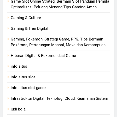
Game Slot Online Strategi Bermain Slot Panduan Pemula
Optimalisasi Peluang Menang Tips Gaming Aman
Gaming & Culture
Gaming & Tren Digital
Gaming, Pokémon, Strategi Game, RPG, Tips Bermain
Pokémon, Pertarungan Massal, Move dan Kemampuan
Hiburan Digital & Rekomendasi Game
info situs
info situs slot
info situs slot gacor
Infrastruktur Digital, Teknologi Cloud, Keamanan Sistem
judi bola