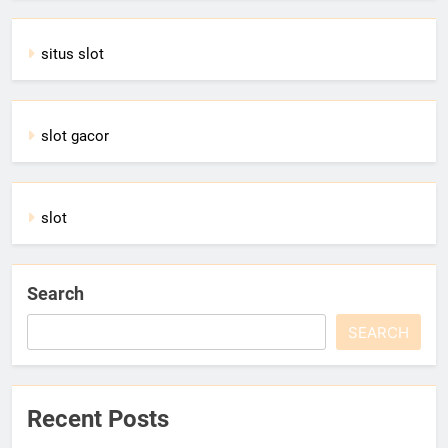
situs slot
slot gacor
slot
Search
SEARCH
Recent Posts