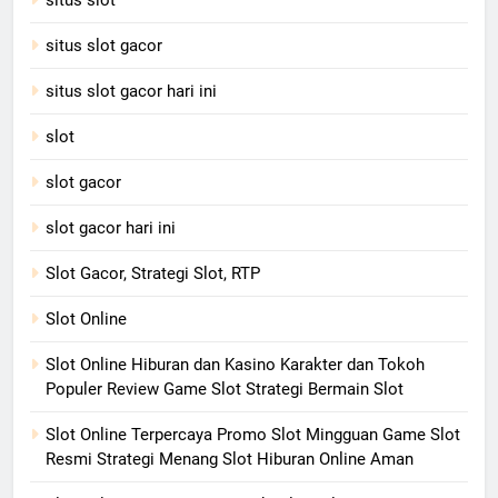
situs slot
situs slot gacor
situs slot gacor hari ini
slot
slot gacor
slot gacor hari ini
Slot Gacor, Strategi Slot, RTP
Slot Online
Slot Online Hiburan dan Kasino Karakter dan Tokoh
Populer Review Game Slot Strategi Bermain Slot
Slot Online Terpercaya Promo Slot Mingguan Game Slot
Resmi Strategi Menang Slot Hiburan Online Aman