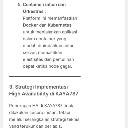
Containerization dan
Orkestrasi:
Platform ini memanfaatkan
Docker
dan
Kubernetes
untuk menjalankan aplikasi
dalam container yang
mudah dipindahkan antar
server, memastikan
elastisitas dan pemulihan
cepat ketika node gagal.
3. Strategi Implementasi
High Availability di KAYA787
Penerapan HA di KAYA787 tidak
dilakukan secara instan, tetapi
melalui serangkaian strategi teknis
yang terukur dan berlapis.