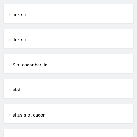
link slot
link slot
Slot gacor hari ini
slot
situs slot gacor