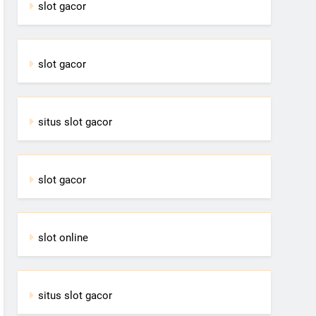
slot gacor
slot gacor
situs slot gacor
slot gacor
slot online
situs slot gacor