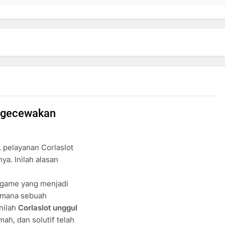
engecewakan
 pelayanan Corlaslot
a. Inilah alasan
s game yang menjadi
aimana sebuah
nilah
Corlaslot unggul
ah, dan solutif telah