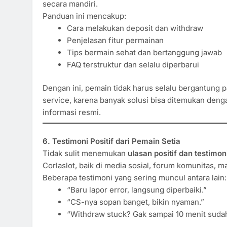
secara mandiri.
Panduan ini mencakup:
Cara melakukan deposit dan withdraw
Penjelasan fitur permainan
Tips bermain sehat dan bertanggung jawab
FAQ terstruktur dan selalu diperbarui
Dengan ini, pemain tidak harus selalu bergantung 
service, karena banyak solusi bisa ditemukan deng
informasi resmi.
6. Testimoni Positif dari Pemain Setia
Tidak sulit menemukan
ulasan positif dan testimon
Corlaslot, baik di media sosial, forum komunitas, 
Beberapa testimoni yang sering muncul antara lain:
“Baru lapor error, langsung diperbaiki.”
“CS-nya sopan banget, bikin nyaman.”
“Withdraw stuck? Gak sampai 10 menit sudah