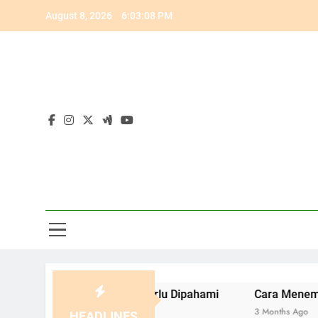
Skip
August 8, 2026
6:03:09 PM
to
content
Dar
Nikmati P
l Penting yang Perlu Dipahami
Cara Menemukan Akses 
3 Months Ago
HEADLINES