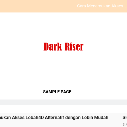
Cara Menemukan Akses Le
Slot Lebah4D dengan Sistem Keamanan Akun Lebih Baik untuk Pe
Tips LAE138 Login agar Tetap Lanca
Slot Lebah4D untuk Pengguna 
Cara Menemukan Akses Le
Slot Lebah4D dengan Sistem Keamanan Akun Lebih Baik untuk Pe
k Riser
engalaman Game Horor Yang Menegangkan Di Dark Riser.
Tips LAE138 Login agar Tetap Lanca
SAMPLE PAGE
Lebah4D Alternatif dengan Lebih Mudah
Slot Lebah4D 
3 Months Ago