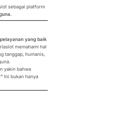
lot sebagai platform
guna.
pelayanan yang baik
laslot memahami hal
ng tanggap, humanis,
guna.
an yakin bahwa
.”
Ini bukan hanya