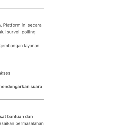
. Platform ini secara
ui survei, polling
ngembangan layanan
akses
mendengarkan suara
sat bantuan dan
saikan permasalahan