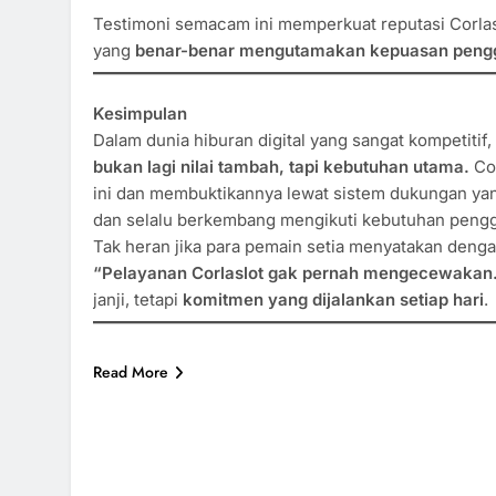
Testimoni semacam ini memperkuat reputasi Corlas
yang
benar-benar mengutamakan kepuasan peng
Kesimpulan
Dalam dunia hiburan digital yang sangat kompetitif,
bukan lagi nilai tambah, tapi kebutuhan utama.
Cor
ini dan membuktikannya lewat sistem dukungan ya
dan selalu berkembang mengikuti kebutuhan peng
Tak heran jika para pemain setia menyatakan deng
“Pelayanan Corlaslot gak pernah mengecewakan
janji, tetapi
komitmen yang dijalankan setiap hari
.
Read More