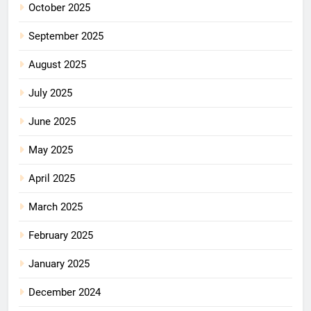
October 2025
September 2025
August 2025
July 2025
June 2025
May 2025
April 2025
March 2025
February 2025
January 2025
December 2024