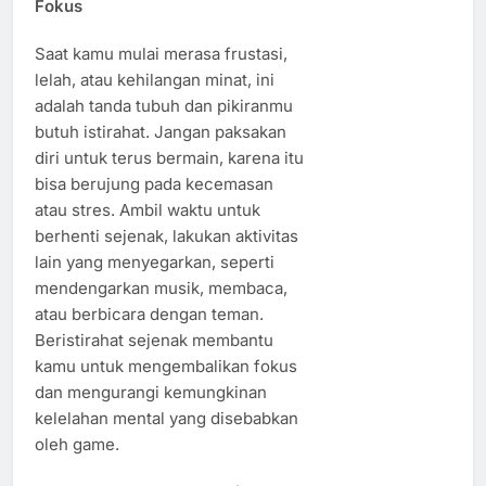
Fokus
Saat kamu mulai merasa frustasi,
lelah, atau kehilangan minat, ini
adalah tanda tubuh dan pikiranmu
butuh istirahat. Jangan paksakan
diri untuk terus bermain, karena itu
bisa berujung pada kecemasan
atau stres. Ambil waktu untuk
berhenti sejenak, lakukan aktivitas
lain yang menyegarkan, seperti
mendengarkan musik, membaca,
atau berbicara dengan teman.
Beristirahat sejenak membantu
kamu untuk mengembalikan fokus
dan mengurangi kemungkinan
kelelahan mental yang disebabkan
oleh game.