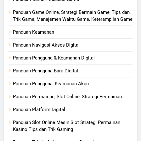
Panduan Game Online, Strategi Bermain Game, Tips dan
Trik Game, Manajemen Waktu Game, Keterampilan Game
Panduan Keamanan
Panduan Navigasi Akses Digital
Panduan Pengguna & Keamanan Digital
Panduan Pengguna Baru Digital
Panduan Pengguna, Keamanan Akun
Panduan Permainan, Slot Online, Strategi Permainan
Panduan Platform Digital
Panduan Slot Online Mesin Slot Strategi Permainan
Kasino Tips dan Trik Gaming