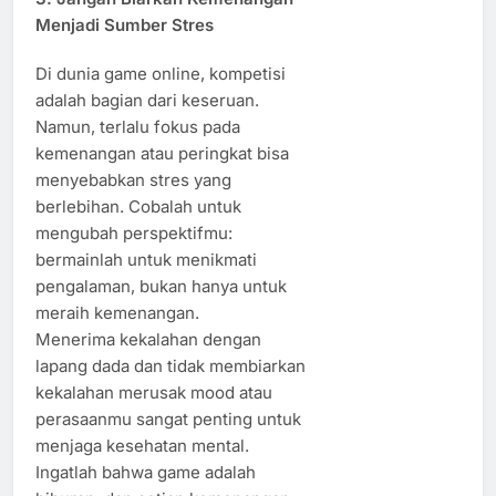
Menjadi Sumber Stres
Di dunia game online, kompetisi
adalah bagian dari keseruan.
Namun, terlalu fokus pada
kemenangan atau peringkat bisa
menyebabkan stres yang
berlebihan. Cobalah untuk
mengubah perspektifmu:
bermainlah untuk menikmati
pengalaman, bukan hanya untuk
meraih kemenangan.
Menerima kekalahan dengan
lapang dada dan tidak membiarkan
kekalahan merusak mood atau
perasaanmu sangat penting untuk
menjaga kesehatan mental.
Ingatlah bahwa game adalah