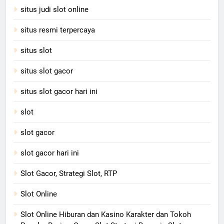
situs judi slot online
situs resmi terpercaya
situs slot
situs slot gacor
situs slot gacor hari ini
slot
slot gacor
slot gacor hari ini
Slot Gacor, Strategi Slot, RTP
Slot Online
Slot Online Hiburan dan Kasino Karakter dan Tokoh