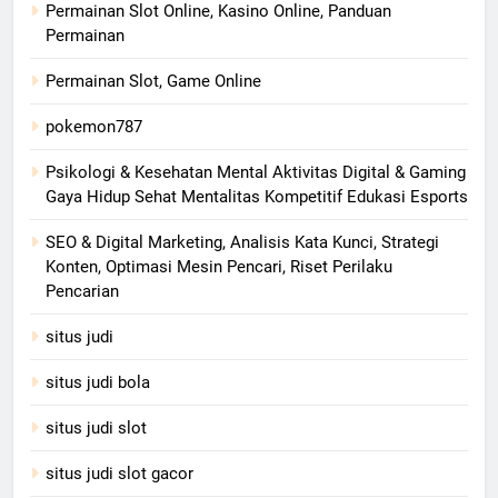
Permainan Slot Online, Kasino Online, Panduan
Permainan
Permainan Slot, Game Online
pokemon787
Psikologi & Kesehatan Mental Aktivitas Digital & Gaming
Gaya Hidup Sehat Mentalitas Kompetitif Edukasi Esports
SEO & Digital Marketing, Analisis Kata Kunci, Strategi
Konten, Optimasi Mesin Pencari, Riset Perilaku
Pencarian
situs judi
situs judi bola
situs judi slot
situs judi slot gacor