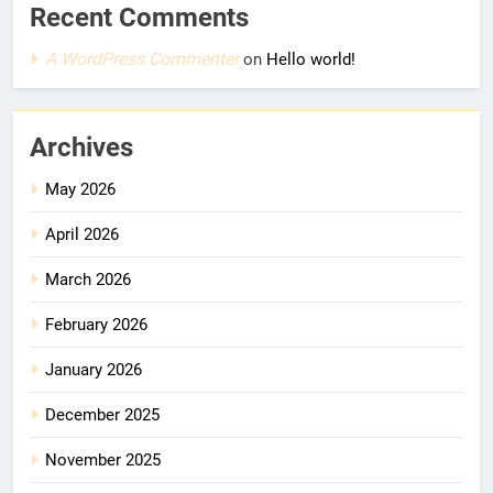
Recent Comments
A WordPress Commenter
on
Hello world!
Archives
May 2026
April 2026
March 2026
February 2026
January 2026
December 2025
November 2025