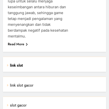
lupa untuk selalu menjaga
keseimbangan antara hiburan dan
tanggung jawab, sehingga game
tetap menjadi pengalaman yang
menyenangkan dan tidak
berdampak negatif pada kesehatan
mentalmu.
Read More
link slot
link slot gacor
slot gacor