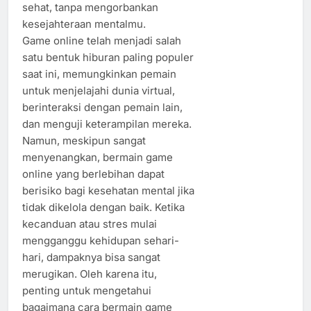
sehat, tanpa mengorbankan
kesejahteraan mentalmu.
Game online telah menjadi salah
satu bentuk hiburan paling populer
saat ini, memungkinkan pemain
untuk menjelajahi dunia virtual,
berinteraksi dengan pemain lain,
dan menguji keterampilan mereka.
Namun, meskipun sangat
menyenangkan, bermain game
online yang berlebihan dapat
berisiko bagi kesehatan mental jika
tidak dikelola dengan baik. Ketika
kecanduan atau stres mulai
mengganggu kehidupan sehari-
hari, dampaknya bisa sangat
merugikan. Oleh karena itu,
penting untuk mengetahui
bagaimana cara bermain game