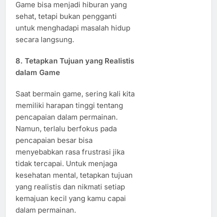
Game bisa menjadi hiburan yang
sehat, tetapi bukan pengganti
untuk menghadapi masalah hidup
secara langsung.
8.
Tetapkan Tujuan yang Realistis
dalam Game
Saat bermain game, sering kali kita
memiliki harapan tinggi tentang
pencapaian dalam permainan.
Namun, terlalu berfokus pada
pencapaian besar bisa
menyebabkan rasa frustrasi jika
tidak tercapai. Untuk menjaga
kesehatan mental, tetapkan tujuan
yang realistis dan nikmati setiap
kemajuan kecil yang kamu capai
dalam permainan.