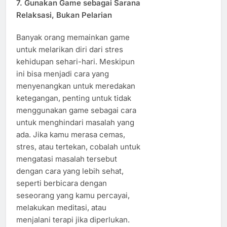
7.
Gunakan Game sebagai Sarana
Relaksasi, Bukan Pelarian
Banyak orang memainkan game
untuk melarikan diri dari stres
kehidupan sehari-hari. Meskipun
ini bisa menjadi cara yang
menyenangkan untuk meredakan
ketegangan, penting untuk tidak
menggunakan game sebagai cara
untuk menghindari masalah yang
ada. Jika kamu merasa cemas,
stres, atau tertekan, cobalah untuk
mengatasi masalah tersebut
dengan cara yang lebih sehat,
seperti berbicara dengan
seseorang yang kamu percayai,
melakukan meditasi, atau
menjalani terapi jika diperlukan.