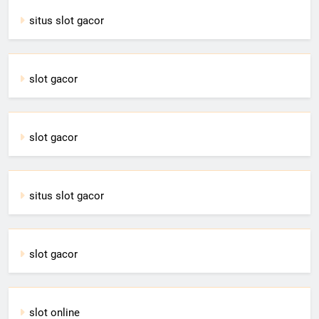
situs slot gacor
slot gacor
slot gacor
situs slot gacor
slot gacor
slot online