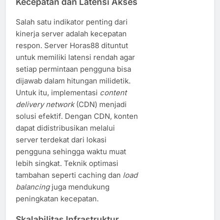
Kecepatan dan Latensi Akses
Salah satu indikator penting dari
kinerja server adalah kecepatan
respon. Server Horas88 dituntut
untuk memiliki latensi rendah agar
setiap permintaan pengguna bisa
dijawab dalam hitungan milidetik.
Untuk itu, implementasi
content
delivery network
(CDN) menjadi
solusi efektif. Dengan CDN, konten
dapat didistribusikan melalui
server terdekat dari lokasi
pengguna sehingga waktu muat
lebih singkat. Teknik optimasi
tambahan seperti caching dan
load
balancing
juga mendukung
peningkatan kecepatan.
Skalabilitas Infrastruktur