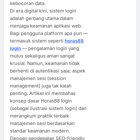
kebocoran data.
Di era digital kini, sistem login
adalah gerbang utama dalam
menjaga keamanan aplikasi web.
Bagi pengguna platform apa pun —
termasuk sistem seperti
horas88
login
— pengalaman login yang
mulus sekaligus aman sangat
krusial. Namun, keamanan tidak
berhenti di autentikasi saja; aspek
manajemen sesi (session
management) juga tak kalah
penting. Artikel ini membahas
konsep dasar Horas88 login
(sebagai ilustrasi sistem login) dan
merangkum praktik terbaik
manajemen sesi berdasarkan
standar keamanan modern.
Dengan pendekatan SEO-friendly,