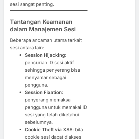
sesi sangat penting.
Tantangan Keamanan
dalam Manajemen Sesi
Beberapa ancaman utama terkait
sesi antara lain:
Session Hijacking
:
pencurian ID sesi aktif
sehingga penyerang bisa
menyamar sebagai
pengguna.
Session Fixation
:
penyerang memaksa
pengguna untuk memakai ID
sesi yang telah diketahui
sebelumnya.
Cookie Theft via XSS
: bila
cookie sesi dapat diakses