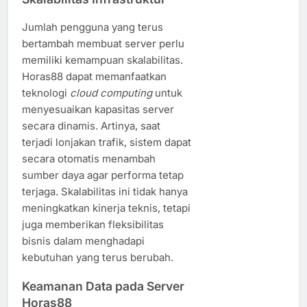
Jumlah pengguna yang terus
bertambah membuat server perlu
memiliki kemampuan skalabilitas.
Horas88 dapat memanfaatkan
teknologi
cloud computing
untuk
menyesuaikan kapasitas server
secara dinamis. Artinya, saat
terjadi lonjakan trafik, sistem dapat
secara otomatis menambah
sumber daya agar performa tetap
terjaga. Skalabilitas ini tidak hanya
meningkatkan kinerja teknis, tetapi
juga memberikan fleksibilitas
bisnis dalam menghadapi
kebutuhan yang terus berubah.
Keamanan Data pada Server
Horas88