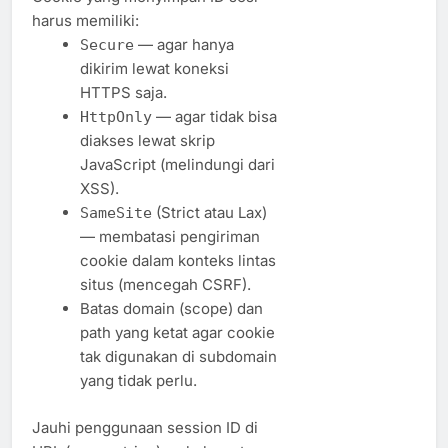
harus memiliki:
— agar hanya
Secure
dikirim lewat koneksi
HTTPS saja.
— agar tidak bisa
HttpOnly
diakses lewat skrip
JavaScript (melindungi dari
XSS).
(Strict atau Lax)
SameSite
— membatasi pengiriman
cookie dalam konteks lintas
situs (mencegah CSRF).
Batas domain (scope) dan
path yang ketat agar cookie
tak digunakan di subdomain
yang tidak perlu.
Jauhi penggunaan session ID di