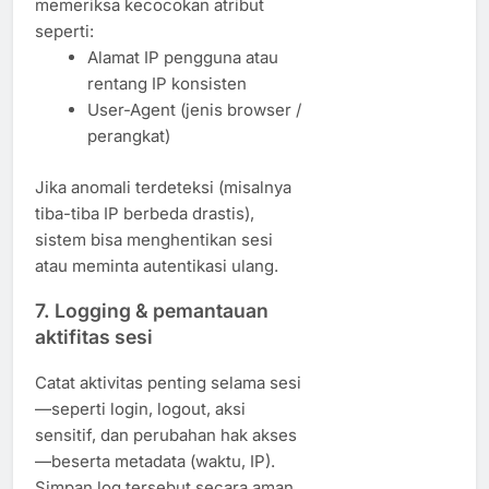
memeriksa kecocokan atribut
seperti:
Alamat IP pengguna atau
rentang IP konsisten
User-Agent (jenis browser /
perangkat)
Jika anomali terdeteksi (misalnya
tiba-tiba IP berbeda drastis),
sistem bisa menghentikan sesi
atau meminta autentikasi ulang.
7. Logging & pemantauan
aktifitas sesi
Catat aktivitas penting selama sesi
—seperti login, logout, aksi
sensitif, dan perubahan hak akses
—beserta metadata (waktu, IP).
Simpan log tersebut secara aman