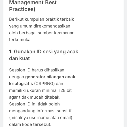
Management Best
Practices)
Berikut kumpulan praktik terbaik
yang umum direkomendasikan
oleh berbagai sumber keamanan
terkemuka:
1. Gunakan ID sesi yang acak
dan kuat
Session ID harus dihasilkan
dengan
generator bilangan acak
kriptografis
(CSPRNG) dan
memiliki ukuran minimal 128 bit
agar tidak mudah ditebak.
Session ID ini tidak boleh
mengandung informasi sensitif
(misalnya username atau email)
dalam kode tersebut.