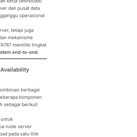
an kerja (workload)
ver dan pusat data
engganggu operasional
rver, tetapi juga
, dan mekanisme
A787 memiliki tingkat
sistem end-to-end
.
vailability
ombinasi berbagai
.Beberapa komponen
 sebagai berikut:
untuk
pa node server
ad pada satu titik