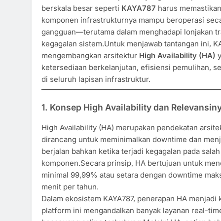
berskala besar seperti
KAYA787
harus memastikan
komponen infrastrukturnya mampu beroperasi seca
gangguan—terutama dalam menghadapi lonjakan traf
kegagalan sistem.Untuk menjawab tantangan ini, 
mengembangkan arsitektur
High Availability (HA)
y
ketersediaan berkelanjutan, efisiensi pemulihan, ser
di seluruh lapisan infrastruktur.
1. Konsep High Availability dan Relevansi
High Availability (HA) merupakan pendekatan arsite
dirancang untuk meminimalkan downtime dan menja
berjalan bahkan ketika terjadi kegagalan pada salah
komponen.Secara prinsip, HA bertujuan untuk me
minimal 99,99% atau setara dengan downtime mak
menit per tahun.
Dalam ekosistem KAYA787, penerapan HA menjadi k
platform ini mengandalkan banyak layanan real-tim