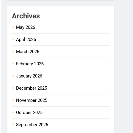
Archives
May 2026
April 2026
March 2026
February 2026
January 2026
December 2025
November 2025
October 2025
September 2025