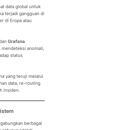
at data global untuk
ka terjadi gangguan di
er di Eropa atau
dan
Grafana
 mendeteksi anomali,
adap status
 yang teruji melalui
han data, re-routing
h insiden.
Sistem
gabungkan berbagai