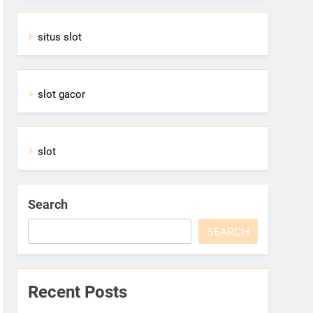
situs slot
slot gacor
slot
Search
SEARCH
Recent Posts