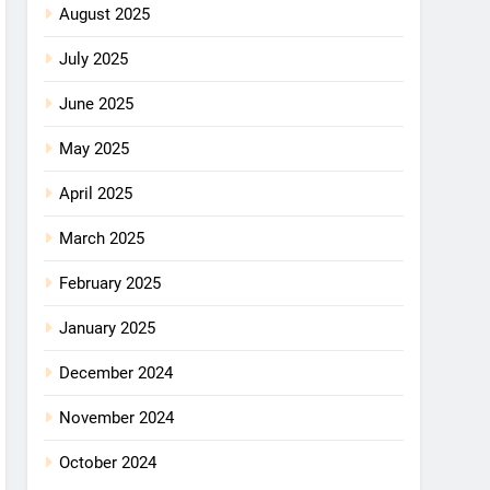
August 2025
July 2025
June 2025
May 2025
April 2025
March 2025
February 2025
January 2025
December 2024
November 2024
October 2024