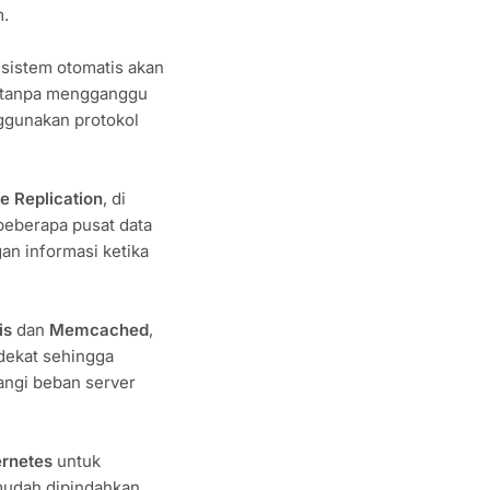
.
 sistem otomatis akan
 tanpa mengganggu
ggunakan protokol
e Replication
, di
 beberapa pusat data
n informasi ketika
is
dan
Memcached
,
dekat sehingga
ngi beban server
rnetes
untuk
mudah dipindahkan