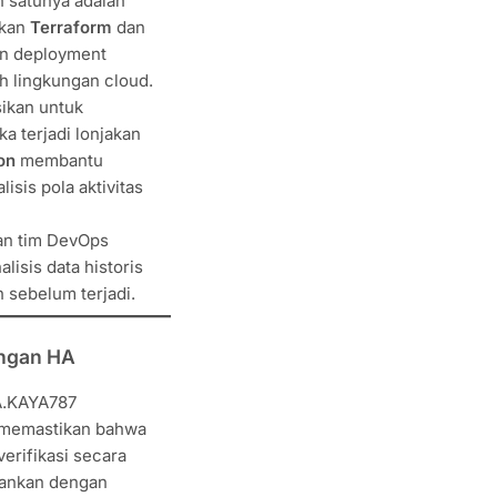
h satunya adalah
kan
Terraform
dan
an deployment
uh lingkungan cloud.
ikan untuk
a terjadi lonjakan
on
membantu
isis pola aktivitas
an tim DevOps
isis data historis
 sebelum terjadi.
ungan HA
HA.KAYA787
 memastikan bahwa
erifikasi secara
mankan dengan