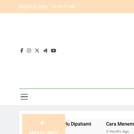
Skip
August 8, 2026
12:45:12 AM
to
content
Dar
Nikmati P
Hal Penting yang Perlu Dipahami
Cara Menemukan Akse
3 Months Ago
HEADLINES