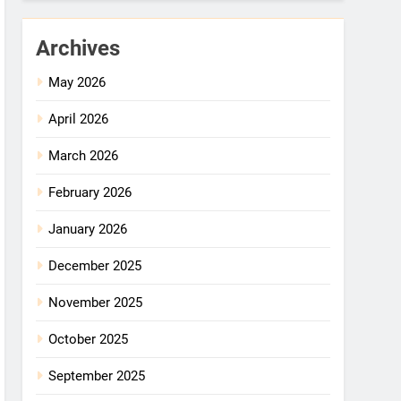
Archives
May 2026
April 2026
March 2026
February 2026
January 2026
December 2025
November 2025
October 2025
September 2025