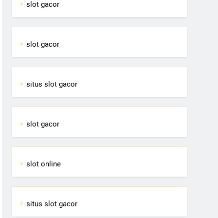
slot gacor
slot gacor
situs slot gacor
slot gacor
slot online
situs slot gacor