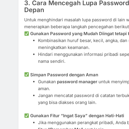
3. Cara Mencegah Lupa Password
Depan
Untuk menghindari masalah lupa password di lain w
menerapkan beberapa langkah pencegahan berikut
Gunakan Password yang Mudah Diingat tetapi 
Kombinasikan huruf besar, kecil, angka, dan
meningkatkan keamanan.
Hindari menggunakan informasi pribadi sepert
nama sendiri.
Simpan Password dengan Aman
Gunakan
password manager
untuk menyimp
aman.
Jangan mencatat password di catatan terbuka
yang bisa diakses orang lain.
Gunakan Fitur “Ingat Saya” dengan Hati-Hati
Jika menggunakan perangkat pribadi, Anda 