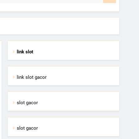
link slot
link slot gacor
slot gacor
slot gacor