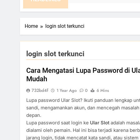
Home
login slot terkunci
login slot terkunci
Cara Mengatasi Lupa Password di Ula
Mudah
732bd4f
1 Year Ago
0
6 Mins
Lupa password Ular Slot? Ikuti panduan lengkap un
sandi, mengamankan akun, dan mencegah masalah 
depan.
Lupa password saat login ke
Ular Slot
adalah masal
dialami oleh pemain. Hal ini bisa terjadi karena berb
jarang login, tidak mencatat kata sandi, atau siste