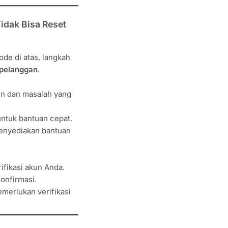
idak Bisa Reset
de di atas, langkah
 pelanggan
.
un dan masalah yang
 untuk bantuan cepat.
enyediakan bantuan
fikasi akun Anda.
konfirmasi.
merlukan verifikasi