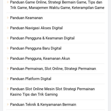
Panduan Game Online, Strategi Bermain Game, Tips dan
Trik Game, Manajemen Waktu Game, Keterampilan Game
Panduan Keamanan
Panduan Navigasi Akses Digital
Panduan Pengguna & Keamanan Digital
Panduan Pengguna Baru Digital
Panduan Pengguna, Keamanan Akun
Panduan Permainan, Slot Online, Strategi Permainan
Panduan Platform Digital
Panduan Slot Online Mesin Slot Strategi Permainan
Kasino Tips dan Trik Gaming
Panduan Teknik & Kenyamanan Bermain