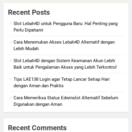
Recent Posts
Slot Lebah4D untuk Pengguna Baru: Hal Penting yang
Perlu Dipahami
Cara Menemukan Akses Lebah4D Alternatif dengan
Lebih Mudah
Slot Lebah4D dengan Sistem Keamanan Akun Lebih
Baik untuk Pengalaman Akses yang Lebih Terkontrol
Tips LAE138 Login agar Tetap Lancar Setiap Hari
dengan Aman dan Praktis
Cara Memeriksa Status Edwinslot Alternatif Sebelum
Digunakan dengan Aman
Recent Comments