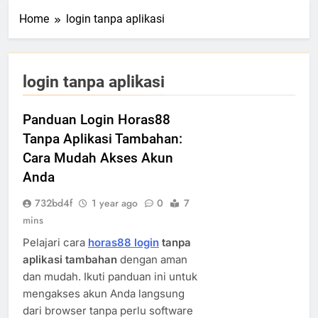
Home
login tanpa aplikasi
login tanpa aplikasi
Panduan Login Horas88
Tanpa Aplikasi Tambahan:
Cara Mudah Akses Akun
Anda
732bd4f
1 year ago
0
7
mins
Pelajari cara
horas88 login
tanpa
aplikasi tambahan
dengan aman
dan mudah. Ikuti panduan ini untuk
mengakses akun Anda langsung
dari browser tanpa perlu software