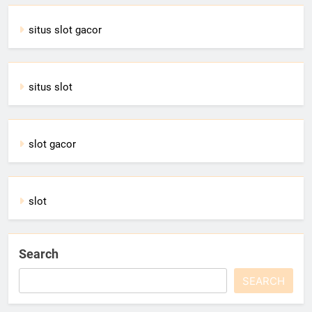
situs slot gacor
situs slot
slot gacor
slot
Search
SEARCH