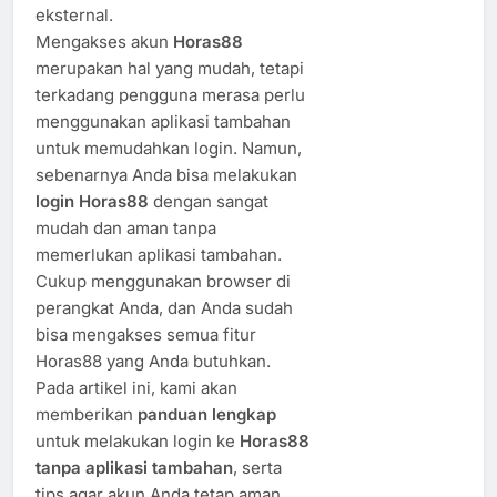
eksternal.
Mengakses akun
Horas88
merupakan hal yang mudah, tetapi
terkadang pengguna merasa perlu
menggunakan aplikasi tambahan
untuk memudahkan login. Namun,
sebenarnya Anda bisa melakukan
login Horas88
dengan sangat
mudah dan aman tanpa
memerlukan aplikasi tambahan.
Cukup menggunakan browser di
perangkat Anda, dan Anda sudah
bisa mengakses semua fitur
Horas88 yang Anda butuhkan.
Pada artikel ini, kami akan
memberikan
panduan lengkap
untuk melakukan login ke
Horas88
tanpa aplikasi tambahan
, serta
tips agar akun Anda tetap aman