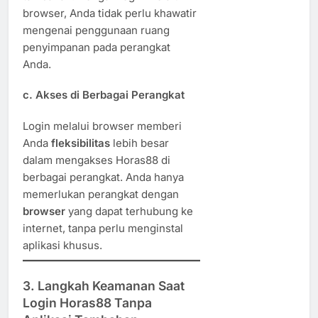
browser, Anda tidak perlu khawatir
mengenai penggunaan ruang
penyimpanan pada perangkat
Anda.
c.
Akses di Berbagai Perangkat
Login melalui browser memberi
Anda
fleksibilitas
lebih besar
dalam mengakses Horas88 di
berbagai perangkat. Anda hanya
memerlukan perangkat dengan
browser
yang dapat terhubung ke
internet, tanpa perlu menginstal
aplikasi khusus.
3.
Langkah Keamanan Saat
Login Horas88 Tanpa