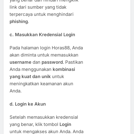
link dari sumber yang tidak
terpercaya untuk menghindari
phishing
.
c.
Masukkan Kredensial Login
Pada halaman login Horas88, Anda
akan diminta untuk memasukkan
username
dan
password
. Pastikan
Anda menggunakan
kombinasi
yang kuat dan unik
untuk
meningkatkan keamanan akun
Anda.
d.
Login ke Akun
Setelah memasukkan kredensial
yang benar, klik tombol
Login
untuk mengakses akun Anda. Anda