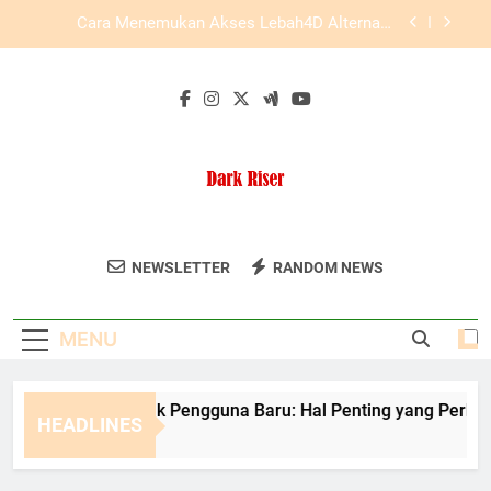
Skip
Slot Lebah4D dengan Sistem Keamanan Akun
to
Lebih Baik untuk Pengalaman Akses yang Lebih
Terkontrol
content
Tips LAE138 Login agar Tetap Lancar Setiap Hari
dengan Aman dan Praktis
Slot Lebah4D untuk Pengguna Baru: Hal Penting
yang Perlu Dipahami
Cara Menemukan Akses Lebah4D Alternatif
dengan Lebih Mudah
Slot Lebah4D dengan Sistem Keamanan Akun
Lebih Baik untuk Pengalaman Akses yang Lebih
Dark Riser
Terkontrol
Nikmati Pengalaman Game Horor Yang
Tips LAE138 Login agar Tetap Lancar Setiap Hari
NEWSLETTER
RANDOM NEWS
dengan Aman dan Praktis
Menegangkan Di Dark Riser.
MENU
ot Lebah4D untuk Pengguna Baru: Hal Penting yang Perlu Dip
HEADLINES
Months Ago