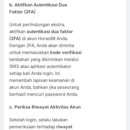
b.
Aktifkan Autentikasi Dua
Faktor (2FA)
Untuk perlindungan ekstra,
aktifkan
autentikasi dua faktor
(2FA)
di akun Horas88 Anda.
Dengan 2FA, Anda akan diminta
untuk memasukkan
kode verifikasi
tambahan yang dikirimkan melalui
SMS atau aplikasi autentikator
setiap kali Anda login. Ini
menambah lapisan keamanan di
akun Anda, bahkan jika seseorang
berhasil mencuri password Anda.
c.
Periksa Riwayat Aktivitas Akun
Setelah login, selalu lakukan
pemeriksaan terhadap
riwayat