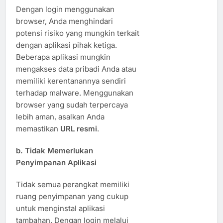
Dengan login menggunakan
browser, Anda menghindari
potensi risiko yang mungkin terkait
dengan aplikasi pihak ketiga.
Beberapa aplikasi mungkin
mengakses data pribadi Anda atau
memiliki kerentanannya sendiri
terhadap malware. Menggunakan
browser yang sudah terpercaya
lebih aman, asalkan Anda
memastikan
URL resmi
.
b.
Tidak Memerlukan
Penyimpanan Aplikasi
Tidak semua perangkat memiliki
ruang penyimpanan yang cukup
untuk menginstal aplikasi
tambahan. Dengan login melalui