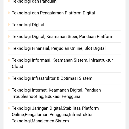
Teknologi dan Panduan
Teknologi dan Pengalaman Platform Digital
Teknologi Digital
Teknologi Digital, Keamanan Siber, Panduan Platform
Teknologi Finansial, Perjudian Online, Slot Digital
Teknologi Informasi, Keamanan Sistem, Infrastruktur
Cloud
Teknologi Infrastruktur & Optimasi Sistem
Teknologi Internet, Keamanan Digital, Panduan
Troubleshooting, Edukasi Pengguna
Teknologi Jaringan Digital,Stabilitas Platform
Online,Pengalaman Pengguna,Infrastruktur
Teknologi,Manajemen Sistem