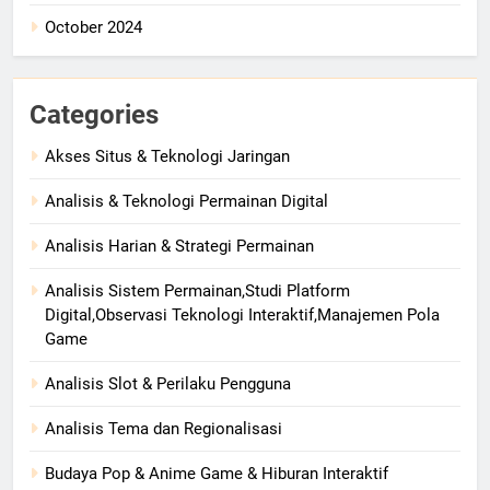
October 2024
Categories
Akses Situs & Teknologi Jaringan
Analisis & Teknologi Permainan Digital
Analisis Harian & Strategi Permainan
Analisis Sistem Permainan,Studi Platform
Digital,Observasi Teknologi Interaktif,Manajemen Pola
Game
Analisis Slot & Perilaku Pengguna
Analisis Tema dan Regionalisasi
Budaya Pop & Anime Game & Hiburan Interaktif