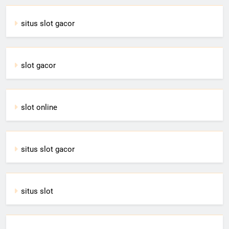
situs slot gacor
slot gacor
slot online
situs slot gacor
situs slot