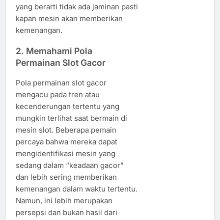
yang berarti tidak ada jaminan pasti
kapan mesin akan memberikan
kemenangan.
2.
Memahami Pola
Permainan Slot Gacor
Pola permainan slot gacor
mengacu pada tren atau
kecenderungan tertentu yang
mungkin terlihat saat bermain di
mesin slot. Beberapa pemain
percaya bahwa mereka dapat
mengidentifikasi mesin yang
sedang dalam “keadaan gacor”
dan lebih sering memberikan
kemenangan dalam waktu tertentu.
Namun, ini lebih merupakan
persepsi dan bukan hasil dari