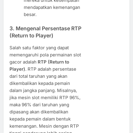
mereka untuk kesempatan
mendapatkan kemenangan
besar.
3.
Mengenal Persentase RTP
(Return to Player)
Salah satu faktor yang dapat
memengaruhi pola permainan slot
gacor adalah
RTP (Return to
Player)
. RTP adalah persentase
dari total taruhan yang akan
dikembalikan kepada pemain
dalam jangka panjang. Misalnya,
jika mesin slot memiliki RTP 96%,
maka 96% dari taruhan yang
dipasang akan dikembalikan
kepada pemain dalam bentuk
kemenangan. Mesin dengan RTP