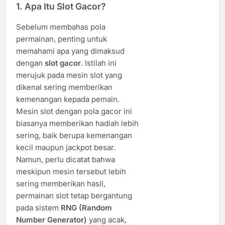
1.
Apa Itu Slot Gacor?
Sebelum membahas pola
permainan, penting untuk
memahami apa yang dimaksud
dengan
slot gacor
. Istilah ini
merujuk pada mesin slot yang
dikenal sering memberikan
kemenangan kepada pemain.
Mesin slot dengan pola gacor ini
biasanya memberikan hadiah lebih
sering, baik berupa kemenangan
kecil maupun jackpot besar.
Namun, perlu dicatat bahwa
meskipun mesin tersebut lebih
sering memberikan hasil,
permainan slot tetap bergantung
pada sistem
RNG (Random
Number Generator)
yang acak,