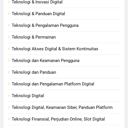
Teknologi & Inovasi Digital
Teknologi & Panduan Digital
Teknologi & Pengalaman Pengguna
Teknologi & Permainan
Teknologi Akses Digital & Sistem Kontinuitas
Teknologi dan Keamanan Pengguna
Teknologi dan Panduan
Teknologi dan Pengalaman Platform Digital
Teknologi Digital
Teknologi Digital, Keamanan Siber, Panduan Platform
Teknologi Finansial, Perjudian Online, Slot Digital