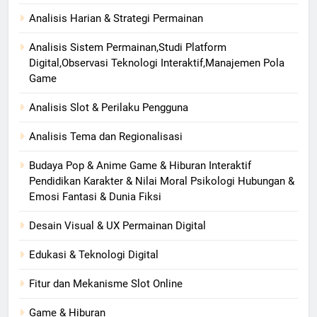
Analisis Harian & Strategi Permainan
Analisis Sistem Permainan,Studi Platform
Digital,Observasi Teknologi Interaktif,Manajemen Pola
Game
Analisis Slot & Perilaku Pengguna
Analisis Tema dan Regionalisasi
Budaya Pop & Anime Game & Hiburan Interaktif
Pendidikan Karakter & Nilai Moral Psikologi Hubungan &
Emosi Fantasi & Dunia Fiksi
Desain Visual & UX Permainan Digital
Edukasi & Teknologi Digital
Fitur dan Mekanisme Slot Online
Game & Hiburan