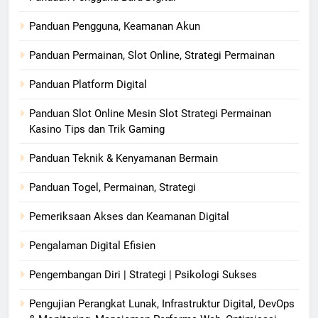
Panduan Pengguna, Keamanan Akun
Panduan Permainan, Slot Online, Strategi Permainan
Panduan Platform Digital
Panduan Slot Online Mesin Slot Strategi Permainan
Kasino Tips dan Trik Gaming
Panduan Teknik & Kenyamanan Bermain
Panduan Togel, Permainan, Strategi
Pemeriksaan Akses dan Keamanan Digital
Pengalaman Digital Efisien
Pengembangan Diri | Strategi | Psikologi Sukses
Pengujian Perangkat Lunak, Infrastruktur Digital, DevOps