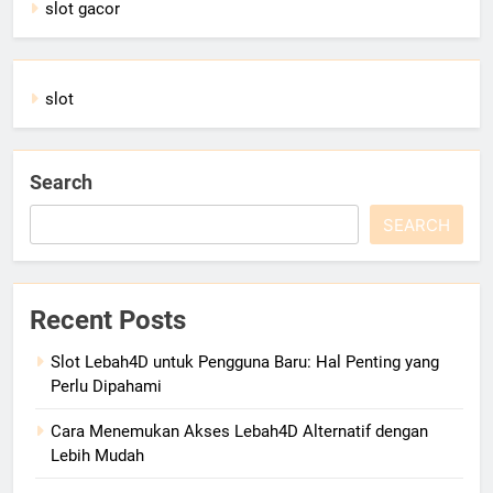
slot gacor
slot
Search
SEARCH
Recent Posts
Slot Lebah4D untuk Pengguna Baru: Hal Penting yang
Perlu Dipahami
Cara Menemukan Akses Lebah4D Alternatif dengan
Lebih Mudah