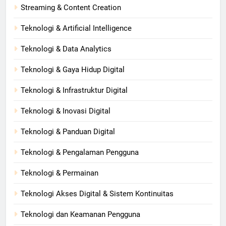
Streaming & Content Creation
Teknologi & Artificial Intelligence
Teknologi & Data Analytics
Teknologi & Gaya Hidup Digital
Teknologi & Infrastruktur Digital
Teknologi & Inovasi Digital
Teknologi & Panduan Digital
Teknologi & Pengalaman Pengguna
Teknologi & Permainan
Teknologi Akses Digital & Sistem Kontinuitas
Teknologi dan Keamanan Pengguna