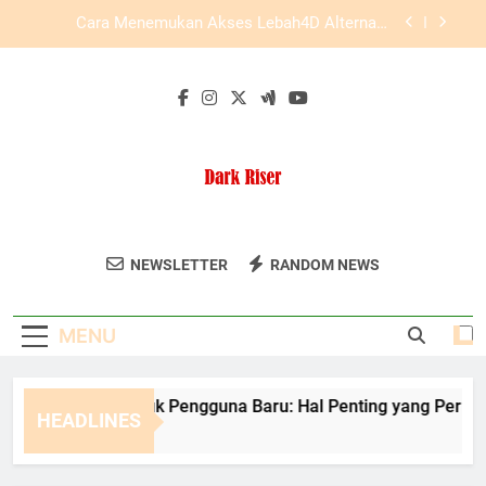
Skip
Slot Lebah4D dengan Sistem Keamanan Akun
to
Lebih Baik untuk Pengalaman Akses yang Lebih
Terkontrol
content
Tips LAE138 Login agar Tetap Lancar Setiap Hari
dengan Aman dan Praktis
Slot Lebah4D untuk Pengguna Baru: Hal Penting
yang Perlu Dipahami
Cara Menemukan Akses Lebah4D Alternatif
dengan Lebih Mudah
Slot Lebah4D dengan Sistem Keamanan Akun
Lebih Baik untuk Pengalaman Akses yang Lebih
Dark Riser
Terkontrol
Nikmati Pengalaman Game Horor Yang
Tips LAE138 Login agar Tetap Lancar Setiap Hari
NEWSLETTER
RANDOM NEWS
dengan Aman dan Praktis
Menegangkan Di Dark Riser.
MENU
ot Lebah4D untuk Pengguna Baru: Hal Penting yang Perlu Dip
HEADLINES
Months Ago