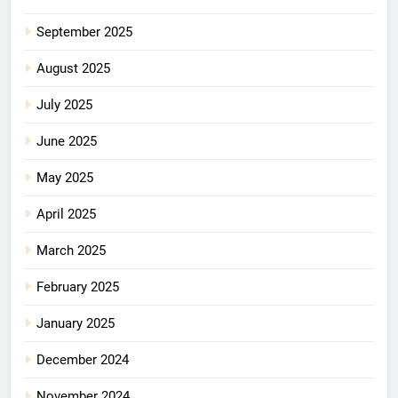
September 2025
August 2025
July 2025
June 2025
May 2025
April 2025
March 2025
February 2025
January 2025
December 2024
November 2024