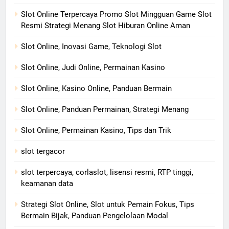
Slot Online Terpercaya Promo Slot Mingguan Game Slot
Resmi Strategi Menang Slot Hiburan Online Aman
Slot Online, Inovasi Game, Teknologi Slot
Slot Online, Judi Online, Permainan Kasino
Slot Online, Kasino Online, Panduan Bermain
Slot Online, Panduan Permainan, Strategi Menang
Slot Online, Permainan Kasino, Tips dan Trik
slot tergacor
slot terpercaya, corlaslot, lisensi resmi, RTP tinggi,
keamanan data
Strategi Slot Online, Slot untuk Pemain Fokus, Tips
Bermain Bijak, Panduan Pengelolaan Modal