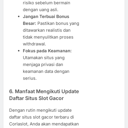
risiko sebelum bermain
dengan uang asli.
Jangan Terbuai Bonus
Besar:
Pastikan bonus yang
ditawarkan realistis dan
tidak menyulitkan proses
withdrawal.
Fokus pada Keamanan:
Utamakan situs yang
menjaga privasi dan
keamanan data dengan
serius.
6. Manfaat Mengikuti Update
Daftar Situs Slot Gacor
Dengan rutin mengikuti update
daftar situs slot gacor terbaru di
Corlaslot, Anda akan mendapatkan