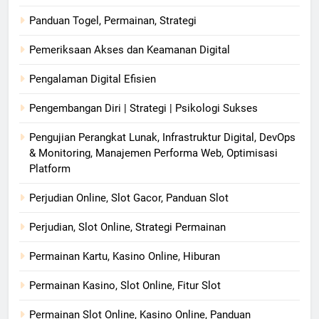
Panduan Togel, Permainan, Strategi
Pemeriksaan Akses dan Keamanan Digital
Pengalaman Digital Efisien
Pengembangan Diri | Strategi | Psikologi Sukses
Pengujian Perangkat Lunak, Infrastruktur Digital, DevOps
& Monitoring, Manajemen Performa Web, Optimisasi
Platform
Perjudian Online, Slot Gacor, Panduan Slot
Perjudian, Slot Online, Strategi Permainan
Permainan Kartu, Kasino Online, Hiburan
Permainan Kasino, Slot Online, Fitur Slot
Permainan Slot Online, Kasino Online, Panduan