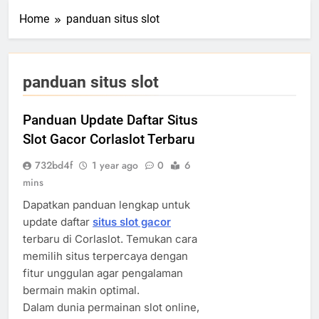
Home
panduan situs slot
panduan situs slot
Panduan Update Daftar Situs
Slot Gacor Corlaslot Terbaru
732bd4f
1 year ago
0
6
mins
Dapatkan panduan lengkap untuk
update daftar
situs slot gacor
terbaru di Corlaslot. Temukan cara
memilih situs terpercaya dengan
fitur unggulan agar pengalaman
bermain makin optimal.
Dalam dunia permainan slot online,