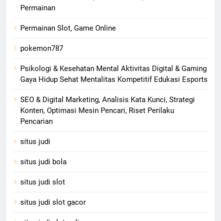
Permainan
Permainan Slot, Game Online
pokemon787
Psikologi & Kesehatan Mental Aktivitas Digital & Gaming
Gaya Hidup Sehat Mentalitas Kompetitif Edukasi Esports
SEO & Digital Marketing, Analisis Kata Kunci, Strategi
Konten, Optimasi Mesin Pencari, Riset Perilaku
Pencarian
situs judi
situs judi bola
situs judi slot
situs judi slot gacor