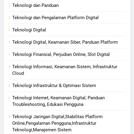
Teknologi dan Panduan
Teknologi dan Pengalaman Platform Digital
Teknologi Digital
Teknologi Digital, Keamanan Siber, Panduan Platform
Teknologi Finansial, Perjudian Online, Slot Digital
Teknologi Informasi, Keamanan Sistem, Infrastruktur
Cloud
Teknologi Infrastruktur & Optimasi Sistem
Teknologi Internet, Keamanan Digital, Panduan
Troubleshooting, Edukasi Pengguna
Teknologi Jaringan Digital,Stabilitas Platform
Online,Pengalaman Pengguna,Infrastruktur
Teknologi,Manajemen Sistem