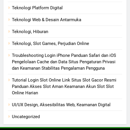
Teknologi Platform Digital
Teknologi Web & Desain Antarmuka
Teknologi, Hiburan
Teknologi, Slot Games, Perjudian Online
Troubleshooting Login iPhone Panduan Safari dan iOS
Pengelolaan Cache dan Data Situs Pengaturan Privasi
dan Keamanan Stabilitas Pengalaman Pengguna
Tutorial Login Slot Online Link Situs Slot Gacor Resmi
Panduan Akses Slot Aman Keamanan Akun Slot Slot
Online Harian
UI/UX Design, Aksesibilitas Web, Keamanan Digital
Uncategorized