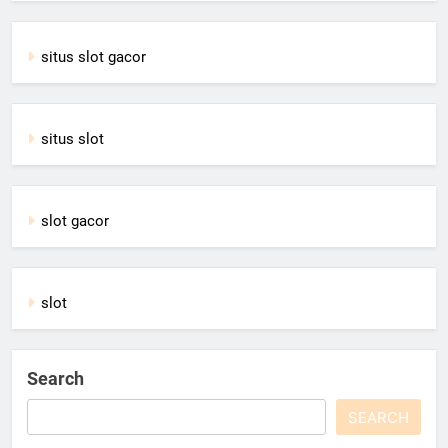
situs slot gacor
situs slot
slot gacor
slot
Search
SEARCH