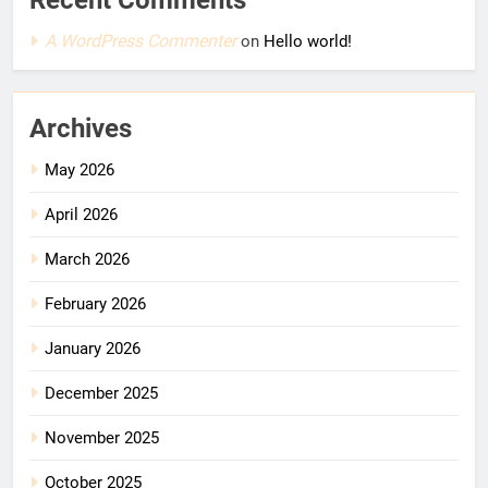
A WordPress Commenter
on
Hello world!
Archives
May 2026
April 2026
March 2026
February 2026
January 2026
December 2025
November 2025
October 2025