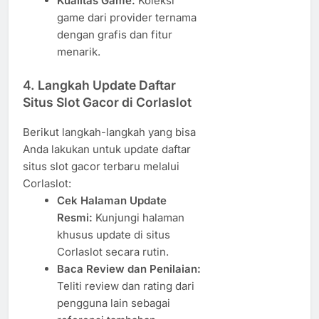
Kualitas Game:
Koleksi
game dari provider ternama
dengan grafis dan fitur
menarik.
4. Langkah Update Daftar
Situs Slot Gacor di Corlaslot
Berikut langkah-langkah yang bisa
Anda lakukan untuk update daftar
situs slot gacor terbaru melalui
Corlaslot:
Cek Halaman Update
Resmi:
Kunjungi halaman
khusus update di situs
Corlaslot secara rutin.
Baca Review dan Penilaian:
Teliti review dan rating dari
pengguna lain sebagai