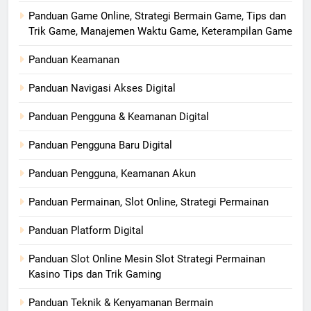
Panduan Game Online, Strategi Bermain Game, Tips dan
Trik Game, Manajemen Waktu Game, Keterampilan Game
Panduan Keamanan
Panduan Navigasi Akses Digital
Panduan Pengguna & Keamanan Digital
Panduan Pengguna Baru Digital
Panduan Pengguna, Keamanan Akun
Panduan Permainan, Slot Online, Strategi Permainan
Panduan Platform Digital
Panduan Slot Online Mesin Slot Strategi Permainan
Kasino Tips dan Trik Gaming
Panduan Teknik & Kenyamanan Bermain