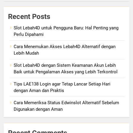
Recent Posts
Slot Lebah4D untuk Pengguna Baru: Hal Penting yang
Perlu Dipahami
Cara Menemukan Akses Lebah4D Alternatif dengan
Lebih Mudah
Slot Lebah4D dengan Sistem Keamanan Akun Lebih
Baik untuk Pengalaman Akses yang Lebih Terkontrol
Tips LAE138 Login agar Tetap Lancar Setiap Hari
dengan Aman dan Praktis
Cara Memeriksa Status Edwinslot Alternatif Sebelum
Digunakan dengan Aman
Recent Comments