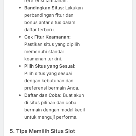
referensi tambahan.
Bandingkan Situs:
Lakukan
perbandingan fitur dan
bonus antar situs dalam
daftar terbaru.
Cek Fitur Keamanan:
Pastikan situs yang dipilih
memenuhi standar
keamanan terkini.
Pilih Situs yang Sesuai:
Pilih situs yang sesuai
dengan kebutuhan dan
preferensi bermain Anda.
Daftar dan Coba:
Buat akun
di situs pilihan dan coba
bermain dengan modal kecil
untuk menguji performa.
5. Tips Memilih Situs Slot