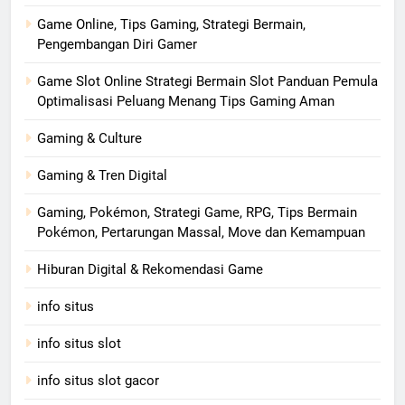
Game Online, Tips Gaming, Strategi Bermain,
Pengembangan Diri Gamer
Game Slot Online Strategi Bermain Slot Panduan Pemula
Optimalisasi Peluang Menang Tips Gaming Aman
Gaming & Culture
Gaming & Tren Digital
Gaming, Pokémon, Strategi Game, RPG, Tips Bermain
Pokémon, Pertarungan Massal, Move dan Kemampuan
Hiburan Digital & Rekomendasi Game
info situs
info situs slot
info situs slot gacor