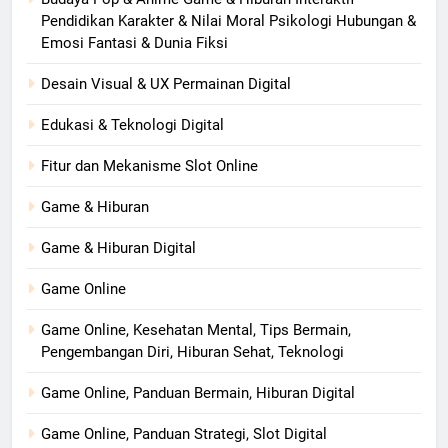
Pendidikan Karakter & Nilai Moral Psikologi Hubungan &
Emosi Fantasi & Dunia Fiksi
Desain Visual & UX Permainan Digital
Edukasi & Teknologi Digital
Fitur dan Mekanisme Slot Online
Game & Hiburan
Game & Hiburan Digital
Game Online
Game Online, Kesehatan Mental, Tips Bermain,
Pengembangan Diri, Hiburan Sehat, Teknologi
Game Online, Panduan Bermain, Hiburan Digital
Game Online, Panduan Strategi, Slot Digital