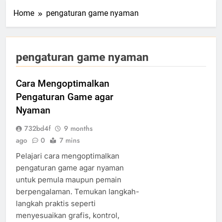
Home
pengaturan game nyaman
pengaturan game nyaman
Cara Mengoptimalkan
Pengaturan Game agar
Nyaman
732bd4f
9 months
ago
0
7 mins
Pelajari cara mengoptimalkan
pengaturan game agar nyaman
untuk pemula maupun pemain
berpengalaman. Temukan langkah-
langkah praktis seperti
menyesuaikan grafis, kontrol,