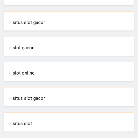
situs slot gacor
slot gacor
slot online
situs slot gacor
situs slot