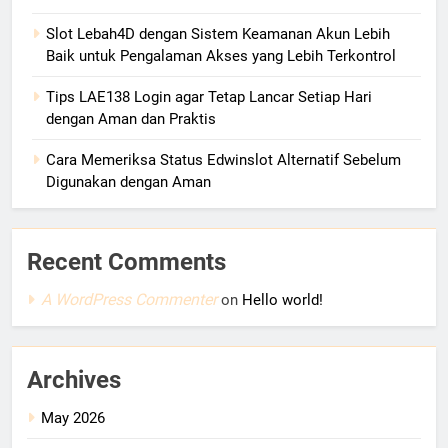
Slot Lebah4D dengan Sistem Keamanan Akun Lebih
Baik untuk Pengalaman Akses yang Lebih Terkontrol
Tips LAE138 Login agar Tetap Lancar Setiap Hari
dengan Aman dan Praktis
Cara Memeriksa Status Edwinslot Alternatif Sebelum
Digunakan dengan Aman
Recent Comments
A WordPress Commenter
on
Hello world!
Archives
May 2026