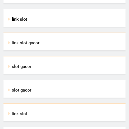
link slot
link slot gacor
slot gacor
slot gacor
link slot