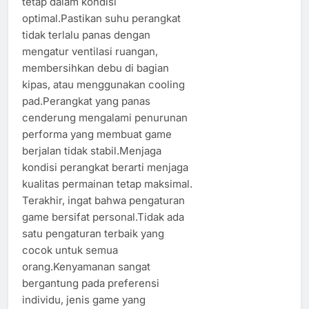
tetap dalam kondisi
optimal.Pastikan suhu perangkat
tidak terlalu panas dengan
mengatur ventilasi ruangan,
membersihkan debu di bagian
kipas, atau menggunakan cooling
pad.Perangkat yang panas
cenderung mengalami penurunan
performa yang membuat game
berjalan tidak stabil.Menjaga
kondisi perangkat berarti menjaga
kualitas permainan tetap maksimal.
Terakhir, ingat bahwa pengaturan
game bersifat personal.Tidak ada
satu pengaturan terbaik yang
cocok untuk semua
orang.Kenyamanan sangat
bergantung pada preferensi
individu, jenis game yang