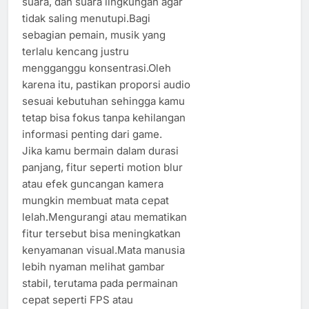
suara, dan suara lingkungan agar
tidak saling menutupi.Bagi
sebagian pemain, musik yang
terlalu kencang justru
mengganggu konsentrasi.Oleh
karena itu, pastikan proporsi audio
sesuai kebutuhan sehingga kamu
tetap bisa fokus tanpa kehilangan
informasi penting dari game.
Jika kamu bermain dalam durasi
panjang, fitur seperti motion blur
atau efek guncangan kamera
mungkin membuat mata cepat
lelah.Mengurangi atau mematikan
fitur tersebut bisa meningkatkan
kenyamanan visual.Mata manusia
lebih nyaman melihat gambar
stabil, terutama pada permainan
cepat seperti FPS atau