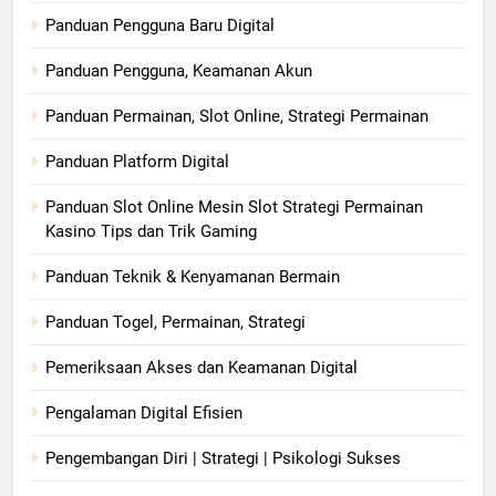
Panduan Pengguna Baru Digital
Panduan Pengguna, Keamanan Akun
Panduan Permainan, Slot Online, Strategi Permainan
Panduan Platform Digital
Panduan Slot Online Mesin Slot Strategi Permainan
Kasino Tips dan Trik Gaming
Panduan Teknik & Kenyamanan Bermain
Panduan Togel, Permainan, Strategi
Pemeriksaan Akses dan Keamanan Digital
Pengalaman Digital Efisien
Pengembangan Diri | Strategi | Psikologi Sukses