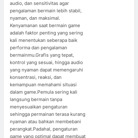
audio, dan sensitivitas agar
pengalaman bermain lebih stabil,
nyaman, dan maksimal.
Kenyamanan saat bermain game
adalah faktor penting yang sering
kali menentukan seberapa baik
performa dan pengalaman
bermainmu.Grafis yang tepat,
kontrol yang sesuai, hingga audio
yang nyaman dapat memengaruhi
konsentrasi, reaksi, dan
kemampuan memahami situasi
dalam game.Pemula sering kali
langsung bermain tanpa
menyesuaikan pengaturan
sehingga permainan terasa kurang
nyaman atau bahkan membebani
perangkat.Padahal, pengaturan
game yang optimal dapat membuat