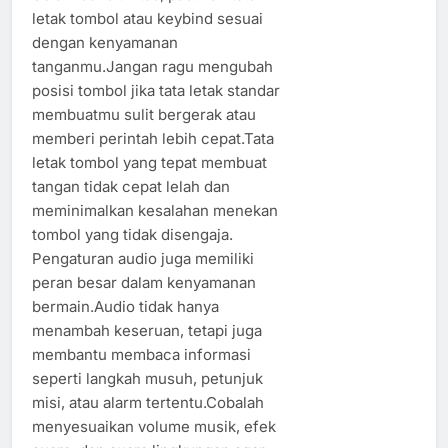
letak tombol atau keybind sesuai
dengan kenyamanan
tanganmu.Jangan ragu mengubah
posisi tombol jika tata letak standar
membuatmu sulit bergerak atau
memberi perintah lebih cepat.Tata
letak tombol yang tepat membuat
tangan tidak cepat lelah dan
meminimalkan kesalahan menekan
tombol yang tidak disengaja.
Pengaturan audio juga memiliki
peran besar dalam kenyamanan
bermain.Audio tidak hanya
menambah keseruan, tetapi juga
membantu membaca informasi
seperti langkah musuh, petunjuk
misi, atau alarm tertentu.Cobalah
menyesuaikan volume musik, efek