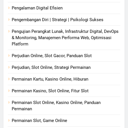
Pengalaman Digital Efisien
Pengembangan Diri | Strategi | Psikologi Sukses
Pengujian Perangkat Lunak, Infrastruktur Digital, DevOps
& Monitoring, Manajemen Performa Web, Optimisasi
Platform
Perjudian Online, Slot Gacor, Panduan Slot
Perjudian, Slot Online, Strategi Permainan
Permainan Kartu, Kasino Online, Hiburan
Permainan Kasino, Slot Online, Fitur Slot
Permainan Slot Online, Kasino Online, Panduan
Permainan
Permainan Slot, Game Online