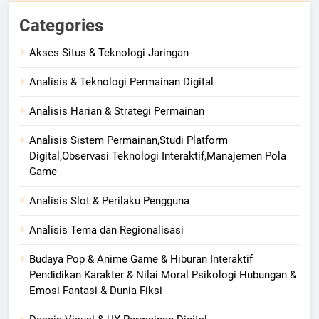
Categories
Akses Situs & Teknologi Jaringan
Analisis & Teknologi Permainan Digital
Analisis Harian & Strategi Permainan
Analisis Sistem Permainan,Studi Platform
Digital,Observasi Teknologi Interaktif,Manajemen Pola
Game
Analisis Slot & Perilaku Pengguna
Analisis Tema dan Regionalisasi
Budaya Pop & Anime Game & Hiburan Interaktif
Pendidikan Karakter & Nilai Moral Psikologi Hubungan &
Emosi Fantasi & Dunia Fiksi