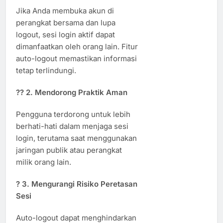
Jika Anda membuka akun di
perangkat bersama dan lupa
logout, sesi login aktif dapat
dimanfaatkan oleh orang lain. Fitur
auto-logout memastikan informasi
tetap terlindungi.
?‍? 2.
Mendorong Praktik Aman
Pengguna terdorong untuk lebih
berhati-hati dalam menjaga sesi
login, terutama saat menggunakan
jaringan publik atau perangkat
milik orang lain.
? 3.
Mengurangi Risiko Peretasan
Sesi
Auto-logout dapat menghindarkan