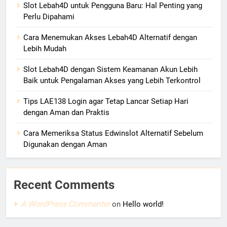
Slot Lebah4D untuk Pengguna Baru: Hal Penting yang
Perlu Dipahami
Cara Menemukan Akses Lebah4D Alternatif dengan
Lebih Mudah
Slot Lebah4D dengan Sistem Keamanan Akun Lebih
Baik untuk Pengalaman Akses yang Lebih Terkontrol
Tips LAE138 Login agar Tetap Lancar Setiap Hari
dengan Aman dan Praktis
Cara Memeriksa Status Edwinslot Alternatif Sebelum
Digunakan dengan Aman
Recent Comments
A WordPress Commenter
on
Hello world!