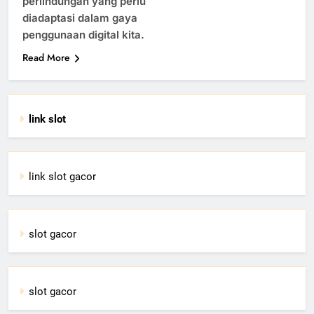
perlindungan yang perlu
diadaptasi dalam gaya
penggunaan digital kita.
Read More
link slot
link slot gacor
slot gacor
slot gacor