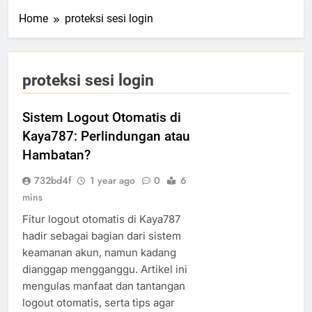
Home
proteksi sesi login
proteksi sesi login
Sistem Logout Otomatis di
Kaya787: Perlindungan atau
Hambatan?
732bd4f
1 year ago
0
6
mins
Fitur logout otomatis di Kaya787
hadir sebagai bagian dari sistem
keamanan akun, namun kadang
dianggap mengganggu. Artikel ini
mengulas manfaat dan tantangan
logout otomatis, serta tips agar