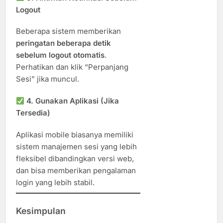
Logout
Beberapa sistem memberikan
peringatan beberapa detik
sebelum logout otomatis
.
Perhatikan dan klik “Perpanjang
Sesi” jika muncul.
4.
Gunakan Aplikasi (Jika
Tersedia)
Aplikasi mobile biasanya memiliki
sistem manajemen sesi yang lebih
fleksibel dibandingkan versi web,
dan bisa memberikan pengalaman
login yang lebih stabil.
Kesimpulan