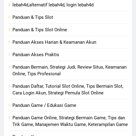
lebah4d,alternatif lebah4d, login lebah4d
Panduan & Tips Slot
Panduan & Tips Slot Online
Panduan Akses Harian & Keamanan Akun
Panduan Akses Praktis
Panduan Bermain, Strategi Judi, Review Situs, Keamanan
Online, Tips Profesional
Panduan Daftar, Tutorial Slot Online, Tips Bermain Slot,
Cara Login Akun, Strategi Pemula Slot Online
Panduan Game / Edukasi Game
Panduan Game Online, Strategi Bermain Game, Tips dan
Trik Game, Manajemen Waktu Game, Keterampilan Game