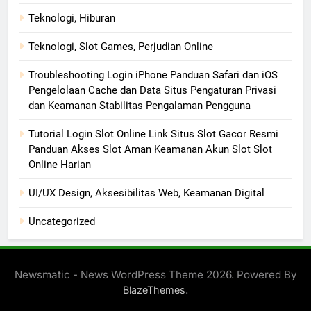
Teknologi, Hiburan
Teknologi, Slot Games, Perjudian Online
Troubleshooting Login iPhone Panduan Safari dan iOS
Pengelolaan Cache dan Data Situs Pengaturan Privasi
dan Keamanan Stabilitas Pengalaman Pengguna
Tutorial Login Slot Online Link Situs Slot Gacor Resmi
Panduan Akses Slot Aman Keamanan Akun Slot Slot
Online Harian
UI/UX Design, Aksesibilitas Web, Keamanan Digital
Uncategorized
Newsmatic - News WordPress Theme 2026. Powered By
.
BlazeThemes