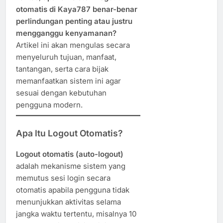
otomatis di Kaya787 benar-benar
perlindungan penting atau justru
mengganggu kenyamanan?
Artikel ini akan mengulas secara
menyeluruh tujuan, manfaat,
tantangan, serta cara bijak
memanfaatkan sistem ini agar
sesuai dengan kebutuhan
pengguna modern.
Apa Itu Logout Otomatis?
Logout otomatis (auto-logout)
adalah mekanisme sistem yang
memutus sesi login secara
otomatis apabila pengguna tidak
menunjukkan aktivitas selama
jangka waktu tertentu, misalnya 10