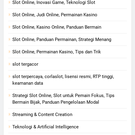
Slot Online, Inovasi Game, Teknologi Slot
Slot Online, Judi Online, Permainan Kasino
Slot Online, Kasino Online, Panduan Bermain
Slot Online, Panduan Permainan, Strategi Menang
Slot Online, Permainan Kasino, Tips dan Trik
slot tergacor
slot terpercaya, corlaslot, lisensi resmi, RTP tinggi,
keamanan data
Strategi Slot Online, Slot untuk Pemain Fokus, Tips
Bermain Bijak, Panduan Pengelolaan Modal
Streaming & Content Creation
Teknologi & Artificial Intelligence