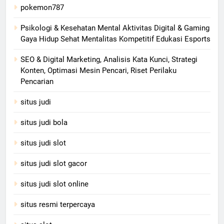
pokemon787
Psikologi & Kesehatan Mental Aktivitas Digital & Gaming
Gaya Hidup Sehat Mentalitas Kompetitif Edukasi Esports
SEO & Digital Marketing, Analisis Kata Kunci, Strategi
Konten, Optimasi Mesin Pencari, Riset Perilaku
Pencarian
situs judi
situs judi bola
situs judi slot
situs judi slot gacor
situs judi slot online
situs resmi terpercaya