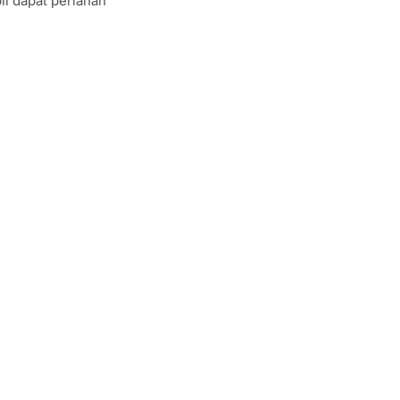
il dapat perlahan