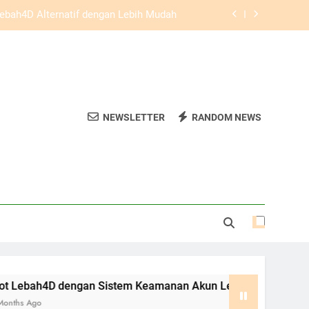
bah4D Alternatif dengan Lebih Mudah
ngalaman Akses yang Lebih Terkontrol
r Setiap Hari dengan Aman dan Praktis
Baru: Hal Penting yang Perlu Dipahami
NEWSLETTER
RANDOM NEWS
bah4D Alternatif dengan Lebih Mudah
ngalaman Akses yang Lebih Terkontrol
r Setiap Hari dengan Aman dan Praktis
dengan Sistem Keamanan Akun Lebih Baik untuk Pengalaman A