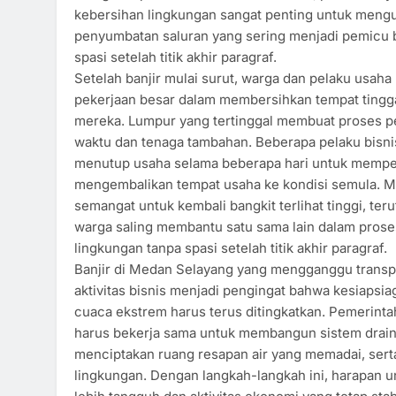
kebersihan lingkungan sangat penting untuk mengu
penyumbatan saluran yang sering menjadi pemicu b
spasi setelah titik akhir paragraf.
Setelah banjir mulai surut, warga dan pelaku usah
pekerjaan besar dalam membersihkan tempat tingg
mereka. Lumpur yang tertinggal membuat proses
waktu dan tenaga tambahan. Beberapa pelaku bisn
menutup usaha selama beberapa hari untuk mempe
mengembalikan tempat usaha ke kondisi semula. M
semangat untuk kembali bangkit terlihat tinggi, te
warga saling membantu satu sama lain dalam pros
lingkungan tanpa spasi setelah titik akhir paragraf.
Banjir di Medan Selayang yang mengganggu trans
aktivitas bisnis menjadi pengingat bahwa kesiaps
cuaca ekstrem harus terus ditingkatkan. Pemerint
harus bekerja sama untuk membangun sistem draina
menciptakan ruang resapan air yang memadai, ser
lingkungan. Dengan langkah-langkah ini, harapan u