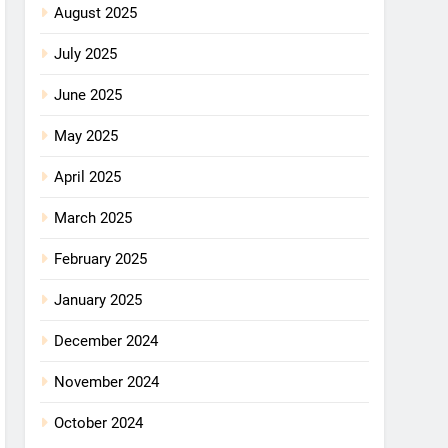
August 2025
July 2025
June 2025
May 2025
April 2025
March 2025
February 2025
January 2025
December 2024
November 2024
October 2024