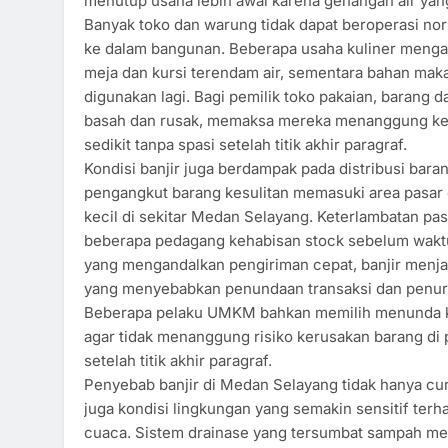
menutup usaha lebih awal karena genangan air yang
Banyak toko dan warung tidak dapat beroperasi nor
ke dalam bangunan. Beberapa usaha kuliner menga
meja dan kursi terendam air, sementara bahan maka
digunakan lagi. Bagi pemilik toko pakaian, barang 
basah dan rusak, memaksa mereka menanggung ker
sedikit tanpa spasi setelah titik akhir paragraf.
Kondisi banjir juga berdampak pada distribusi baran
pengangkut barang kesulitan memasuki area pasar d
kecil di sekitar Medan Selayang. Keterlambatan p
beberapa pedagang kehabisan stock sebelum waktu
yang mengandalkan pengiriman cepat, banjir menj
yang menyebabkan penundaan transaksi dan penur
Beberapa pelaku UMKM bahkan memilih menunda k
agar tidak menanggung risiko kerusakan barang di 
setelah titik akhir paragraf.
Penyebab banjir di Medan Selayang tidak hanya cura
juga kondisi lingkungan yang semakin sensitif ter
cuaca. Sistem drainase yang tersumbat sampah mem