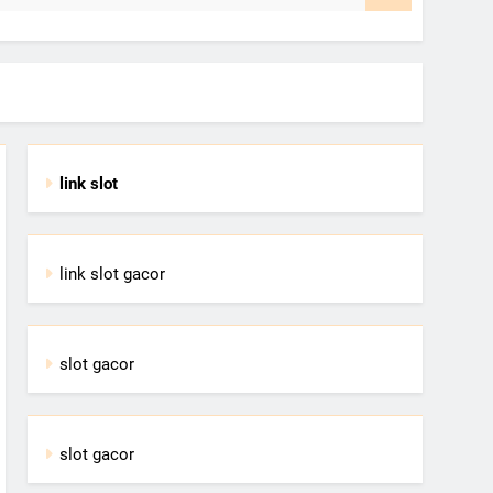
link slot
link slot gacor
slot gacor
slot gacor