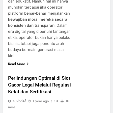
dan edukatif. Namun hal ini hanya
mungkin tercapai jika operator
platform benar-benar menjalankan
kewajiban moral mereka secara
konsisten dan transparan
. Dalam
era digital yang dipenuhi tantangan
etika, operator bukan hanya pelaku
bisnis, tetapi juga penentu arah
budaya bermain generasi masa
kini.
Read More
Perlindungan Optimal di Slot
Gacor Legal Melalui Regulasi
Ketat dan Sertifikasi
732bd4f
1 year ago
0
10
mins