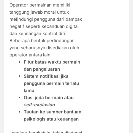
Operator permainan memiliki
tanggung jawab moral untuk
melindungi pengguna dari dampak
negatif seperti kecanduan digital
dan kehilangan kontrol diri.
Beberapa bentuk perlindungan
yang seharusnya disediakan oleh
operator antara lain:
Fitur batas waktu bermain
dan pengeluaran
Sistem notifikasi jika
pengguna bermain terlalu
lama
Opsi jeda bermain atau
self-exclusion
Tautan ke sumber bantuan
psikologis atau keuangan
Langkah-langkah ini telah diadopsi