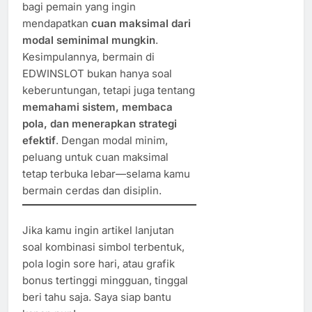
bagi pemain yang ingin
mendapatkan
cuan maksimal dari
modal seminimal mungkin
.
Kesimpulannya, bermain di
EDWINSLOT bukan hanya soal
keberuntungan, tetapi juga tentang
memahami sistem, membaca
pola, dan menerapkan strategi
efektif
. Dengan modal minim,
peluang untuk cuan maksimal
tetap terbuka lebar—selama kamu
bermain cerdas dan disiplin.
Jika kamu ingin artikel lanjutan
soal kombinasi simbol terbentuk,
pola login sore hari, atau grafik
bonus tertinggi mingguan, tinggal
beri tahu saja. Saya siap bantu