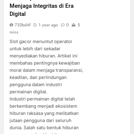
Menjaga Integritas di Era
Digital
732bd4f
1 year ago
0
5
mins
Slot gacor menuntut operator
untuk lebih dari sekadar
menyediakan hiburan. Artikel ini
membahas pentingnya kewajiban
moral dalam menjaga transparansi,
keadilan, dan perlindungan
pengguna dalam industri
permainan digital.
Industri permainan digital telah
berkembang menjadi ekosistem
hiburan raksasa yang melibatkan
jutaan pengguna dari seluruh
dunia. Salah satu bentuk hiburan