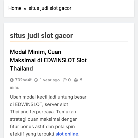
Home
situs judi slot gacor
situs judi slot gacor
Modal Minim, Cuan
Maksimal di EDWINSLOT Slot
Thailand
732bd4f
1 year ago
0
5
mins
Ubah modal kecil jadi untung besar
di EDWINSLOT, server slot
Thailand terpercaya. Temukan
strategi cuan maksimal dengan
fitur bonus aktif dan pola spin
efektif yang terbukti
slot online
.