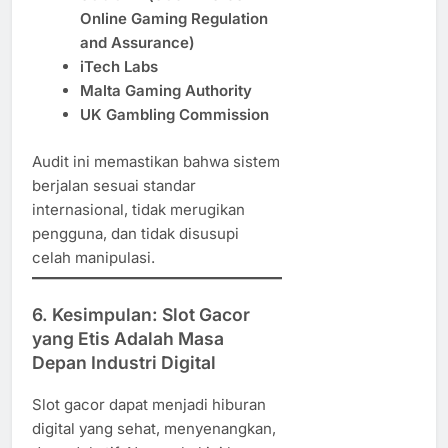
Online Gaming Regulation
and Assurance)
iTech Labs
Malta Gaming Authority
UK Gambling Commission
Audit ini memastikan bahwa sistem
berjalan sesuai standar
internasional, tidak merugikan
pengguna, dan tidak disusupi
celah manipulasi.
6.
Kesimpulan: Slot Gacor
yang Etis Adalah Masa
Depan Industri Digital
Slot gacor dapat menjadi hiburan
digital yang sehat, menyenangkan,