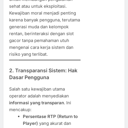
sehat atau untuk eksploitasi.
Kewajiban moral menjadi penting
karena banyak pengguna, terutama
generasi muda dan kelompok
rentan, berinteraksi dengan slot
gacor tanpa pemahaman utuh
mengenai cara kerja sistem dan
risiko yang terlibat.
2.
Transparansi Sistem: Hak
Dasar Pengguna
Salah satu kewajiban utama
operator adalah menyediakan
informasi yang transparan
. Ini
mencakup:
Persentase RTP (Return to
Player)
yang akurat dan