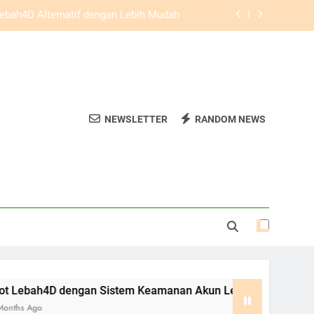
bah4D Alternatif dengan Lebih Mudah
ngalaman Akses yang Lebih Terkontrol
r Setiap Hari dengan Aman dan Praktis
Baru: Hal Penting yang Perlu Dipahami
NEWSLETTER
RANDOM NEWS
bah4D Alternatif dengan Lebih Mudah
ngalaman Akses yang Lebih Terkontrol
r Setiap Hari dengan Aman dan Praktis
dengan Sistem Keamanan Akun Lebih Baik untuk Pengalaman A