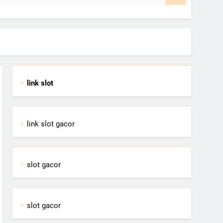
link slot
link slot gacor
slot gacor
slot gacor