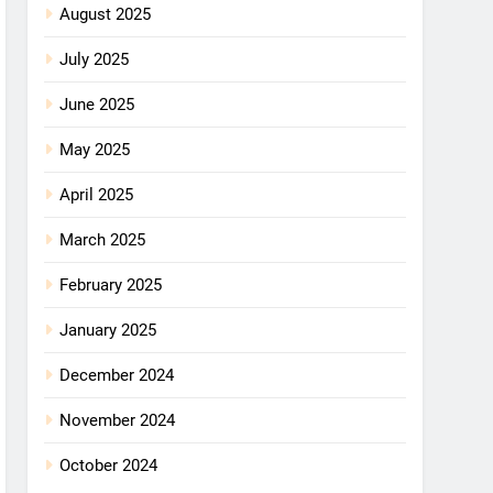
August 2025
July 2025
June 2025
May 2025
April 2025
March 2025
February 2025
January 2025
December 2024
November 2024
October 2024