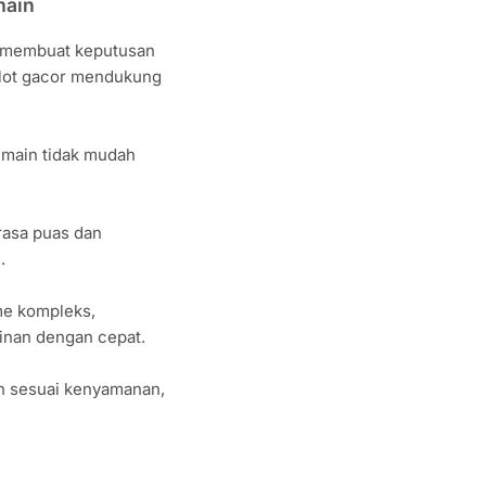
main
, membuat keputusan
 Slot gacor mendukung
pemain tidak mudah
rasa puas dan
.
me kompleks,
inan dengan cepat.
n sesuai kenyamanan,
s