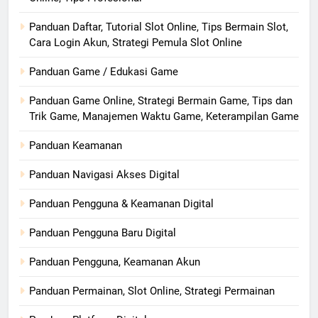
Panduan Daftar, Tutorial Slot Online, Tips Bermain Slot,
Cara Login Akun, Strategi Pemula Slot Online
Panduan Game / Edukasi Game
Panduan Game Online, Strategi Bermain Game, Tips dan
Trik Game, Manajemen Waktu Game, Keterampilan Game
Panduan Keamanan
Panduan Navigasi Akses Digital
Panduan Pengguna & Keamanan Digital
Panduan Pengguna Baru Digital
Panduan Pengguna, Keamanan Akun
Panduan Permainan, Slot Online, Strategi Permainan