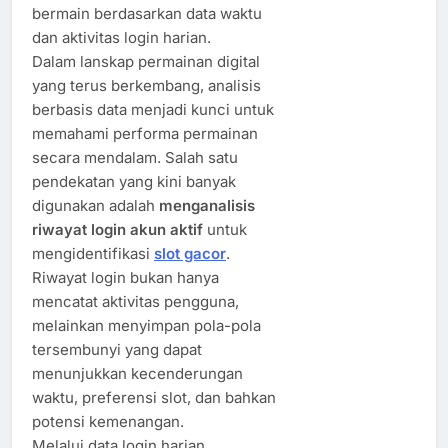
bermain berdasarkan data waktu
dan aktivitas login harian.
Dalam lanskap permainan digital
yang terus berkembang, analisis
berbasis data menjadi kunci untuk
memahami performa permainan
secara mendalam. Salah satu
pendekatan yang kini banyak
digunakan adalah
menganalisis
riwayat login akun aktif
untuk
mengidentifikasi
slot gacor
.
Riwayat login bukan hanya
mencatat aktivitas pengguna,
melainkan menyimpan pola-pola
tersembunyi yang dapat
menunjukkan kecenderungan
waktu, preferensi slot, dan bahkan
potensi kemenangan.
Melalui data login harian,