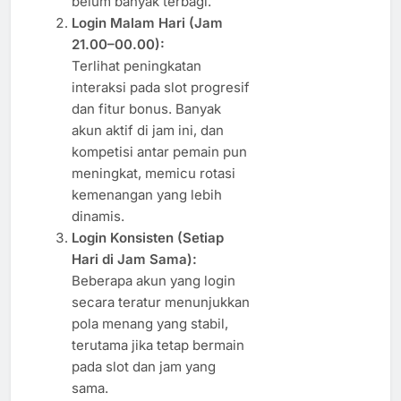
belum banyak terbagi.
Login Malam Hari (Jam
21.00–00.00):
Terlihat peningkatan
interaksi pada slot progresif
dan fitur bonus. Banyak
akun aktif di jam ini, dan
kompetisi antar pemain pun
meningkat, memicu rotasi
kemenangan yang lebih
dinamis.
Login Konsisten (Setiap
Hari di Jam Sama):
Beberapa akun yang login
secara teratur menunjukkan
pola menang yang stabil,
terutama jika tetap bermain
pada slot dan jam yang
sama.