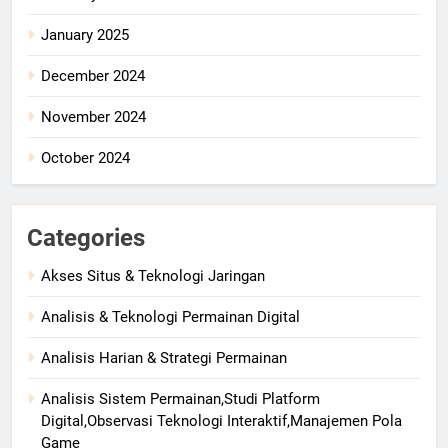
January 2025
December 2024
November 2024
October 2024
Categories
Akses Situs & Teknologi Jaringan
Analisis & Teknologi Permainan Digital
Analisis Harian & Strategi Permainan
Analisis Sistem Permainan,Studi Platform
Digital,Observasi Teknologi Interaktif,Manajemen Pola
Game