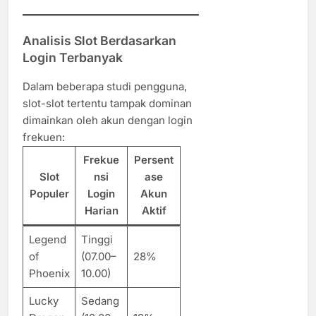
Analisis Slot Berdasarkan
Login Terbanyak
Dalam beberapa studi pengguna,
slot-slot tertentu tampak dominan
dimainkan oleh akun dengan login
frekuen:
Frekue
Persent
Slot
nsi
ase
Populer
Login
Akun
Harian
Aktif
Legend
Tinggi
of
(07.00–
28%
Phoenix
10.00)
Lucky
Sedang