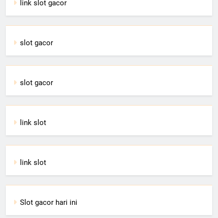
link slot gacor
slot gacor
slot gacor
link slot
link slot
Slot gacor hari ini