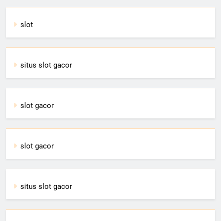
slot
situs slot gacor
slot gacor
slot gacor
situs slot gacor