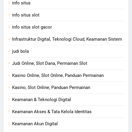
info situs
info situs slot
info situs slot gacor
Infrastruktur Digital, Teknologi Cloud, Keamanan Sistem
judi bola
Judi Online, Slot Dana, Permainan Slot
Kasino Online, Slot Online, Panduan Permainan
Kasino, Slot Online, Panduan Permainan
Keamanan & Teknologi Digital
Keamanan Akses & Tata Kelola Identitas
Keamanan Akun Digital