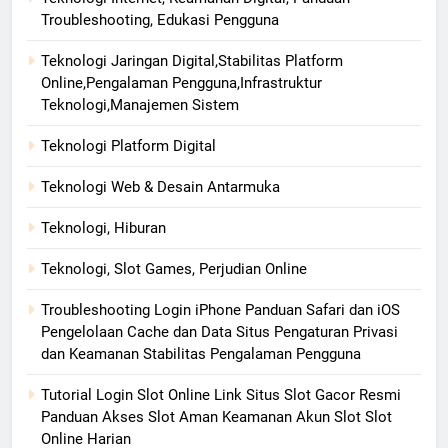
Troubleshooting, Edukasi Pengguna
Teknologi Jaringan Digital,Stabilitas Platform
Online,Pengalaman Pengguna,Infrastruktur
Teknologi,Manajemen Sistem
Teknologi Platform Digital
Teknologi Web & Desain Antarmuka
Teknologi, Hiburan
Teknologi, Slot Games, Perjudian Online
Troubleshooting Login iPhone Panduan Safari dan iOS
Pengelolaan Cache dan Data Situs Pengaturan Privasi
dan Keamanan Stabilitas Pengalaman Pengguna
Tutorial Login Slot Online Link Situs Slot Gacor Resmi
Panduan Akses Slot Aman Keamanan Akun Slot Slot
Online Harian