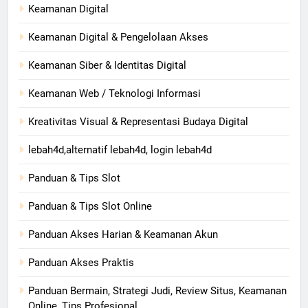
Keamanan Digital
Keamanan Digital & Pengelolaan Akses
Keamanan Siber & Identitas Digital
Keamanan Web / Teknologi Informasi
Kreativitas Visual & Representasi Budaya Digital
lebah4d,alternatif lebah4d, login lebah4d
Panduan & Tips Slot
Panduan & Tips Slot Online
Panduan Akses Harian & Keamanan Akun
Panduan Akses Praktis
Panduan Bermain, Strategi Judi, Review Situs, Keamanan
Online, Tips Profesional