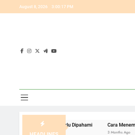
Skip
August 8, 2026
3:00:18 PM
to
content
Dar
Nikmati P
l Penting yang Perlu Dipahami
Cara Menemukan Akses L
3 Months Ago
HEADLINES