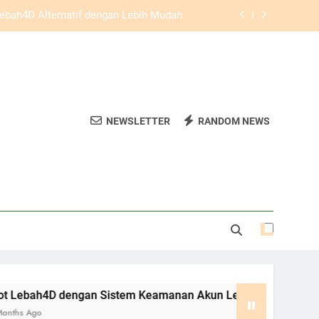
bah4D Alternatif dengan Lebih Mudah
ngalaman Akses yang Lebih Terkontrol
r Setiap Hari dengan Aman dan Praktis
Baru: Hal Penting yang Perlu Dipahami
NEWSLETTER
RANDOM NEWS
bah4D Alternatif dengan Lebih Mudah
ngalaman Akses yang Lebih Terkontrol
r Setiap Hari dengan Aman dan Praktis
dengan Sistem Keamanan Akun Lebih Baik untuk Pengalaman A