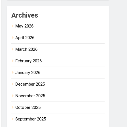
Archives
May 2026
April 2026
March 2026
February 2026
January 2026
December 2025
November 2025
October 2025
September 2025