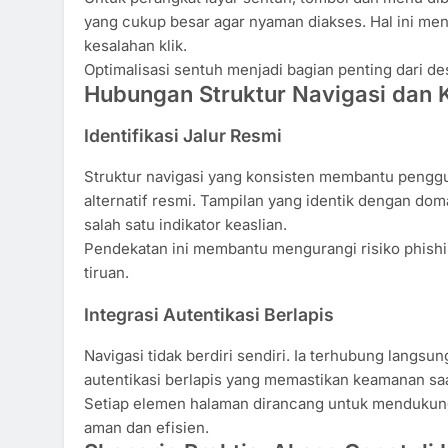
yang cukup besar agar nyaman diakses. Hal ini men
kesalahan klik.
Optimalisasi sentuh menjadi bagian penting dari d
Hubungan Struktur Navigasi dan
Identifikasi Jalur Resmi
Struktur navigasi yang konsisten membantu penggu
alternatif resmi. Tampilan yang identik dengan do
salah satu indikator keaslian.
Pendekatan ini membantu mengurangi risiko phish
tiruan.
Integrasi Autentikasi Berlapis
Navigasi tidak berdiri sendiri. Ia terhubung langsu
autentikasi berlapis yang memastikan keamanan saa
Setiap elemen halaman dirancang untuk mendukung
aman dan efisien.