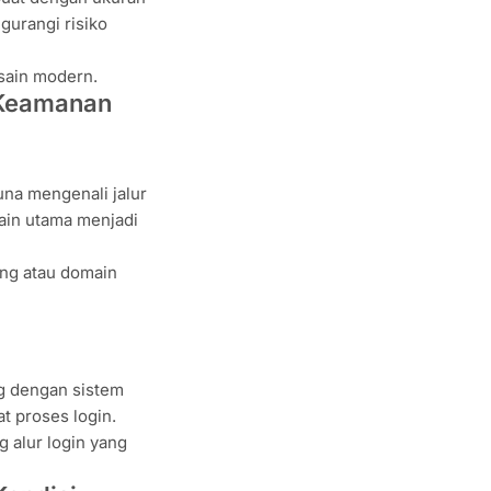
gurangi risiko
esain modern.
 Keamanan
na mengenali jalur
main utama menjadi
ing atau domain
ng dengan sistem
t proses login.
 alur login yang