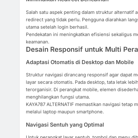
Salah satu aspek penting dalam struktur alternatif
redirect yang tidak perlu. Pengguna diarahkan lan
utama setelah login berhasil.
Pendekatan ini meningkatkan efisiensi sekaligus 
keamanan.
Desain Responsif untuk Multi Per
Adaptasi Otomatis di Desktop dan Mobile
Struktur navigasi dirancang responsif agar dapat 
layar secara otomatis. Pada desktop, tata letak lebi
terorganisir. Di perangkat mobile, elemen diseder
menghilangkan fungsi utama.
KAYA787 ALTERNATIF memastikan navigasi tetap m
melalui laptop maupun smartphone.
Navigasi Sentuh yang Optimal
Untuk perangkat layar sentuh, tombol dan menu di