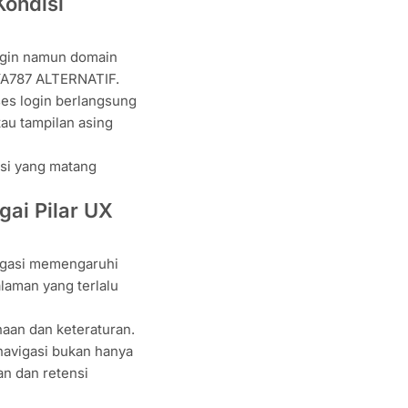
Kondisi
ogin namun domain
AYA787 ALTERNATIF.
oses login berlangsung
au tampilan asing
si yang matang
gai Pilar UX
vigasi memengaruhi
alaman yang terlalu
an dan keteraturan.
avigasi bukan hanya
an dan retensi