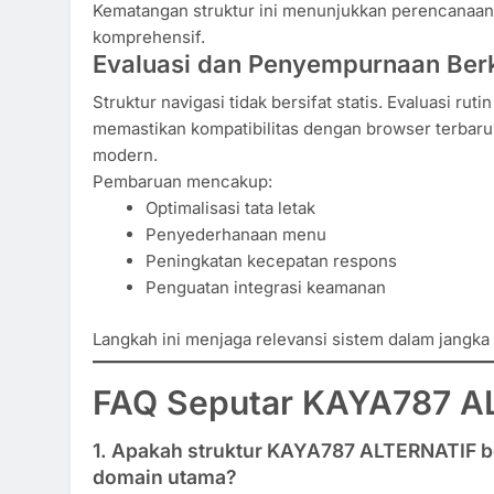
Kematangan struktur ini menunjukkan perencanaan
komprehensif.
Evaluasi dan Penyempurnaan Ber
Struktur navigasi tidak bersifat statis. Evaluasi ruti
memastikan kompatibilitas dengan browser terbaru
modern.
Pembaruan mencakup:
Optimalisasi tata letak
Penyederhanaan menu
Peningkatan kecepatan respons
Penguatan integrasi keamanan
Langkah ini menjaga relevansi sistem dalam jangka
FAQ Seputar KAYA787 A
1. Apakah struktur KAYA787 ALTERNATIF b
domain utama?