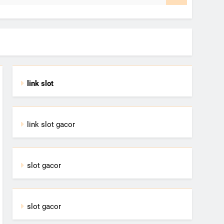
link slot
link slot gacor
slot gacor
slot gacor