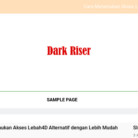
Cara Menemukan Akses Le
Slot Lebah4D dengan Sistem Keamanan Akun Lebih Baik untuk Pe
Tips LAE138 Login agar Tetap Lanca
Slot Lebah4D untuk Pengguna 
Cara Menemukan Akses Le
Slot Lebah4D dengan Sistem Keamanan Akun Lebih Baik untuk Pe
k Riser
engalaman Game Horor Yang Menegangkan Di Dark Riser.
Tips LAE138 Login agar Tetap Lanca
SAMPLE PAGE
ebah4D Alternatif dengan Lebih Mudah
Slot Lebah4D 
3 Months Ago