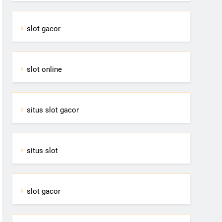
slot gacor
slot online
situs slot gacor
situs slot
slot gacor