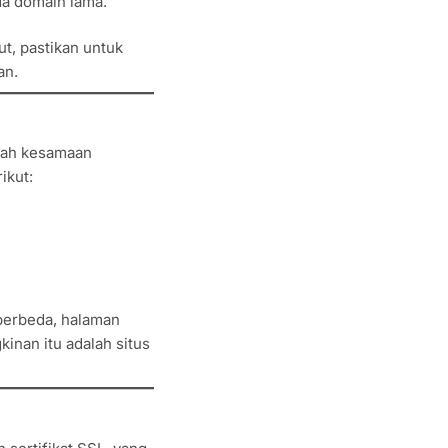
da domain lama.
t, pastikan untuk
an.
dalah kesamaan
ikut:
berbeda, halaman
kinan itu adalah situs