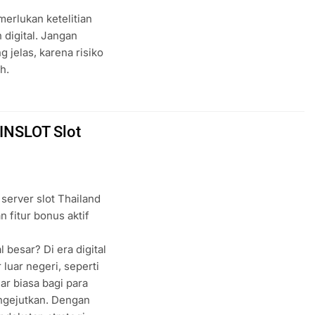
rlukan ketelitian
digital. Jangan
 jelas, karena risiko
h.
INSLOT Slot
server slot Thailand
 fitur bonus aktif
 besar? Di era digital
 luar negeri, seperti
ar biasa bagi para
ngejutkan. Dengan