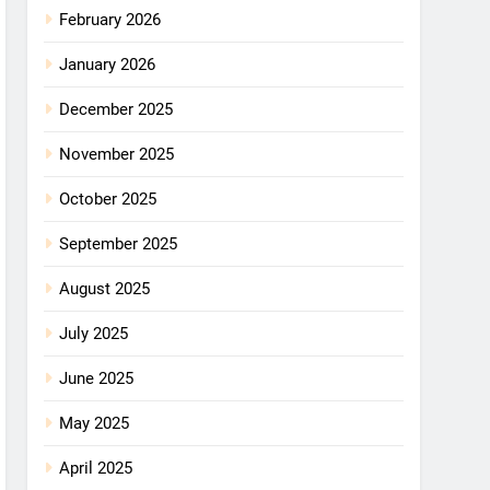
February 2026
January 2026
December 2025
November 2025
October 2025
September 2025
August 2025
July 2025
June 2025
May 2025
April 2025