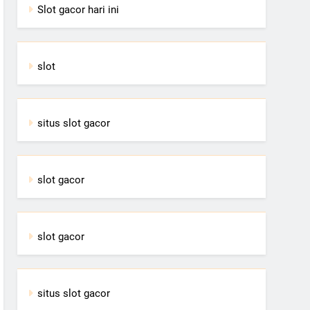
Slot gacor hari ini
slot
situs slot gacor
slot gacor
slot gacor
situs slot gacor