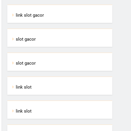
link slot gacor
slot gacor
slot gacor
link slot
link slot