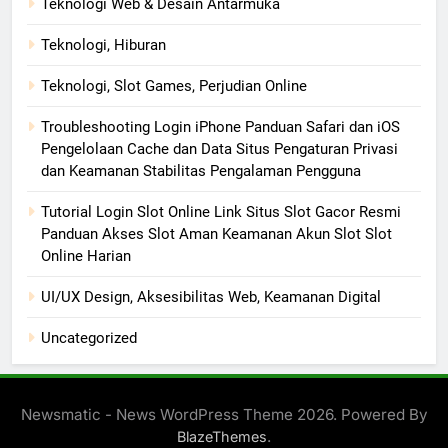
Teknologi Web & Desain Antarmuka
Teknologi, Hiburan
Teknologi, Slot Games, Perjudian Online
Troubleshooting Login iPhone Panduan Safari dan iOS
Pengelolaan Cache dan Data Situs Pengaturan Privasi
dan Keamanan Stabilitas Pengalaman Pengguna
Tutorial Login Slot Online Link Situs Slot Gacor Resmi
Panduan Akses Slot Aman Keamanan Akun Slot Slot
Online Harian
UI/UX Design, Aksesibilitas Web, Keamanan Digital
Uncategorized
Newsmatic - News WordPress Theme 2026. Powered By
.
BlazeThemes