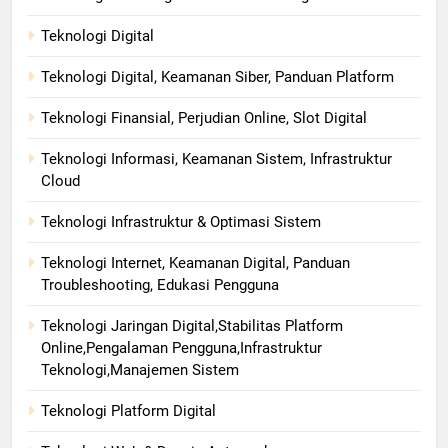
Teknologi Digital
Teknologi Digital, Keamanan Siber, Panduan Platform
Teknologi Finansial, Perjudian Online, Slot Digital
Teknologi Informasi, Keamanan Sistem, Infrastruktur
Cloud
Teknologi Infrastruktur & Optimasi Sistem
Teknologi Internet, Keamanan Digital, Panduan
Troubleshooting, Edukasi Pengguna
Teknologi Jaringan Digital,Stabilitas Platform
Online,Pengalaman Pengguna,Infrastruktur
Teknologi,Manajemen Sistem
Teknologi Platform Digital