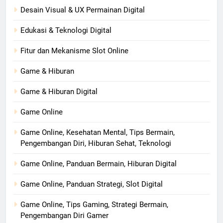
Desain Visual & UX Permainan Digital
Edukasi & Teknologi Digital
Fitur dan Mekanisme Slot Online
Game & Hiburan
Game & Hiburan Digital
Game Online
Game Online, Kesehatan Mental, Tips Bermain,
Pengembangan Diri, Hiburan Sehat, Teknologi
Game Online, Panduan Bermain, Hiburan Digital
Game Online, Panduan Strategi, Slot Digital
Game Online, Tips Gaming, Strategi Bermain,
Pengembangan Diri Gamer