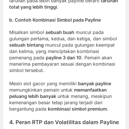
taruhan pada lebih banyak payline berarti
taruhan
total yang lebih tinggi
.
b.
Contoh Kombinasi Simbol pada Payline
Misalkan simbol
sebuah buah
muncul pada
gulungan pertama, kedua, dan ketiga, dan simbol
sebuah bintang
muncul pada gulungan keempat
dan kelima, yang menciptakan kombinasi
pemenang pada
payline 3 dan 10
. Pemain akan
menerima pembayaran sesuai dengan kombinasi
simbol tersebut.
Mesin slot gacor yang memiliki
banyak payline
memungkinkan pemain untuk
memanfaatkan
peluang lebih banyak
untuk menang, meskipun
kemenangan besar tetap jarang terjadi dan
bergantung pada
kombinasi simbol premium
.
4. Peran RTP dan Volatilitas dalam Payline