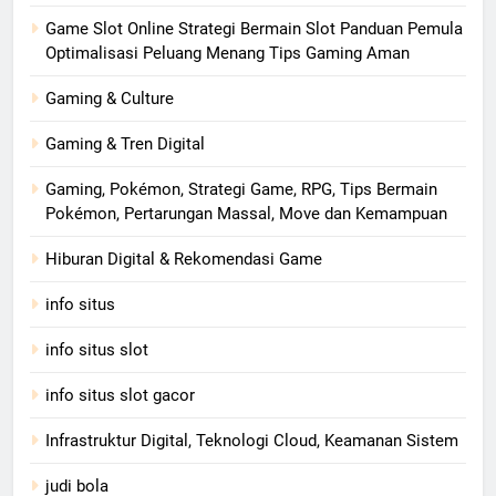
Game Slot Online Strategi Bermain Slot Panduan Pemula
Optimalisasi Peluang Menang Tips Gaming Aman
Gaming & Culture
Gaming & Tren Digital
Gaming, Pokémon, Strategi Game, RPG, Tips Bermain
Pokémon, Pertarungan Massal, Move dan Kemampuan
Hiburan Digital & Rekomendasi Game
info situs
info situs slot
info situs slot gacor
Infrastruktur Digital, Teknologi Cloud, Keamanan Sistem
judi bola