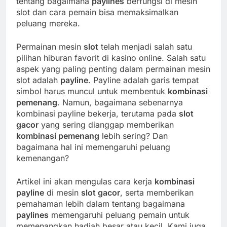
tentang bagaimana
paylines
berfungsi di mesin
slot dan cara pemain bisa memaksimalkan
peluang mereka.
Permainan mesin
slot
telah menjadi salah satu
pilihan hiburan favorit di kasino online. Salah satu
aspek yang paling penting dalam permainan mesin
slot adalah
payline
. Payline adalah garis tempat
simbol harus muncul untuk membentuk
kombinasi
pemenang
. Namun, bagaimana sebenarnya
kombinasi payline bekerja, terutama pada
slot
gacor
yang sering dianggap memberikan
kombinasi pemenang
lebih sering? Dan
bagaimana hal ini memengaruhi peluang
kemenangan?
Artikel ini akan mengulas cara kerja
kombinasi
payline
di mesin
slot gacor
, serta memberikan
pemahaman lebih dalam tentang bagaimana
paylines
memengaruhi peluang pemain untuk
memenangkan hadiah besar atau kecil. Kami juga