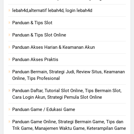
lebah4d,alternatif lebah4d, login lebah4d
Panduan & Tips Slot
Panduan & Tips Slot Online
Panduan Akses Harian & Keamanan Akun
Panduan Akses Praktis
Panduan Bermain, Strategi Judi, Review Situs, Keamanan
Online, Tips Profesional
Panduan Daftar, Tutorial Slot Online, Tips Bermain Slot,
Cara Login Akun, Strategi Pemula Slot Online
Panduan Game / Edukasi Game
Panduan Game Online, Strategi Bermain Game, Tips dan
Trik Game, Manajemen Waktu Game, Keterampilan Game