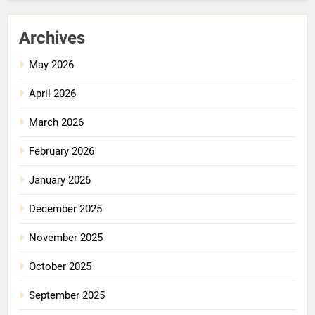
Archives
May 2026
April 2026
March 2026
February 2026
January 2026
December 2025
November 2025
October 2025
September 2025