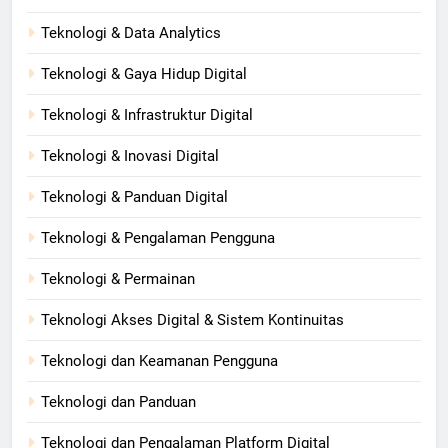
Teknologi & Data Analytics
Teknologi & Gaya Hidup Digital
Teknologi & Infrastruktur Digital
Teknologi & Inovasi Digital
Teknologi & Panduan Digital
Teknologi & Pengalaman Pengguna
Teknologi & Permainan
Teknologi Akses Digital & Sistem Kontinuitas
Teknologi dan Keamanan Pengguna
Teknologi dan Panduan
Teknologi dan Pengalaman Platform Digital