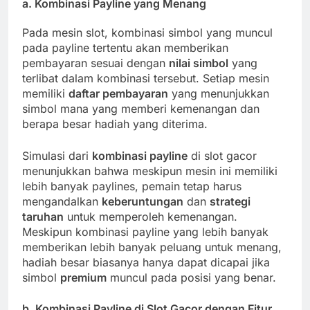
a.
Kombinasi Payline yang Menang
Pada mesin slot, kombinasi simbol yang muncul
pada payline tertentu akan memberikan
pembayaran sesuai dengan
nilai simbol
yang
terlibat dalam kombinasi tersebut. Setiap mesin
memiliki
daftar pembayaran
yang menunjukkan
simbol mana yang memberi kemenangan dan
berapa besar hadiah yang diterima.
Simulasi dari
kombinasi payline
di slot gacor
menunjukkan bahwa meskipun mesin ini memiliki
lebih banyak paylines, pemain tetap harus
mengandalkan
keberuntungan
dan
strategi
taruhan
untuk memperoleh kemenangan.
Meskipun kombinasi payline yang lebih banyak
memberikan lebih banyak peluang untuk menang,
hadiah besar biasanya hanya dapat dicapai jika
simbol
premium
muncul pada posisi yang benar.
b.
Kombinasi Payline di Slot Gacor dengan Fitur