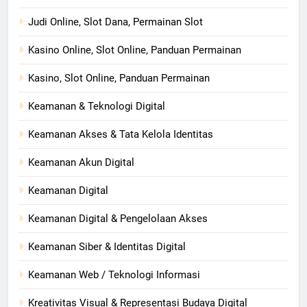
Judi Online, Slot Dana, Permainan Slot
Kasino Online, Slot Online, Panduan Permainan
Kasino, Slot Online, Panduan Permainan
Keamanan & Teknologi Digital
Keamanan Akses & Tata Kelola Identitas
Keamanan Akun Digital
Keamanan Digital
Keamanan Digital & Pengelolaan Akses
Keamanan Siber & Identitas Digital
Keamanan Web / Teknologi Informasi
Kreativitas Visual & Representasi Budaya Digital