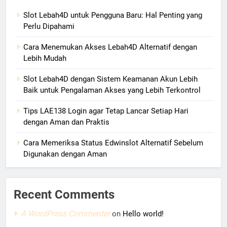
Slot Lebah4D untuk Pengguna Baru: Hal Penting yang
Perlu Dipahami
Cara Menemukan Akses Lebah4D Alternatif dengan
Lebih Mudah
Slot Lebah4D dengan Sistem Keamanan Akun Lebih
Baik untuk Pengalaman Akses yang Lebih Terkontrol
Tips LAE138 Login agar Tetap Lancar Setiap Hari
dengan Aman dan Praktis
Cara Memeriksa Status Edwinslot Alternatif Sebelum
Digunakan dengan Aman
Recent Comments
A WordPress Commenter
on
Hello world!