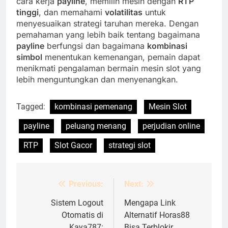
cara kerja
payline
, memilih mesin dengan
RTP
tinggi
, dan memahami
volatilitas
untuk
menyesuaikan strategi taruhan mereka. Dengan
pemahaman yang lebih baik tentang bagaimana
payline
berfungsi dan bagaimana
kombinasi
simbol
menentukan kemenangan, pemain dapat
menikmati pengalaman bermain mesin slot yang
lebih menguntungkan dan menyenangkan.
Tagged:
kombinasi pemenang
Mesin Slot
payline
peluang menang
perjudian online
RTP
Slot Gacor
strategi slot
Previous:
Next:
Post
navigation
Sistem Logout
Mengapa Link
Otomatis di
Alternatif Horas88
Kaya787:
Bisa Terblokir