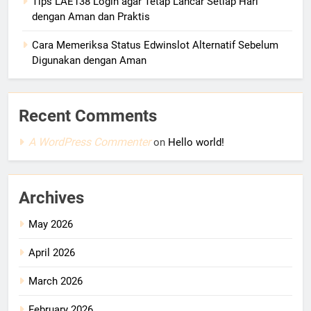
Tips LAE138 Login agar Tetap Lancar Setiap Hari
dengan Aman dan Praktis
Cara Memeriksa Status Edwinslot Alternatif Sebelum
Digunakan dengan Aman
Recent Comments
A WordPress Commenter
on
Hello world!
Archives
May 2026
April 2026
March 2026
February 2026