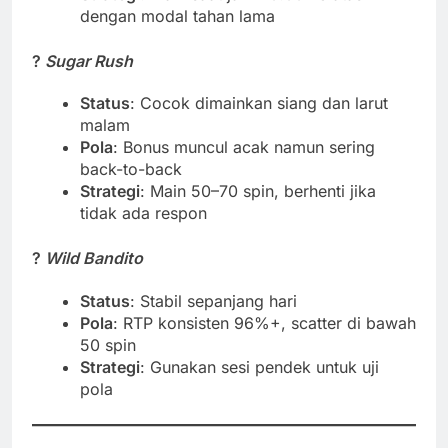
dengan modal tahan lama
?
Sugar Rush
Status
: Cocok dimainkan siang dan larut
malam
Pola
: Bonus muncul acak namun sering
back-to-back
Strategi
: Main 50–70 spin, berhenti jika
tidak ada respon
?
Wild Bandito
Status
: Stabil sepanjang hari
Pola
: RTP konsisten 96%+, scatter di bawah
50 spin
Strategi
: Gunakan sesi pendek untuk uji
pola