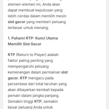
elemen-elemen ini, Anda akan
dapat membuat keputusan yang
lebih cerdas dalam memilih mesin
slot gacor
yang memberi peluang
terbesar untuk menang.
1.
Pahami RTP: Kunci Utama
Memilih Slot Gacor
RTP
(Return to Player) adalah
faktor paling penting yang
mempengaruhi peluang
kemenangan dalam permainan
slot
gacor
.
RTP
mengacu pada
persentase dari total taruhan yang
akan dibayarkan kembali kepada
pemain dalam jangka panjang.
Semakin tinggi
RTP
, semakin
besar peluang Anda untuk