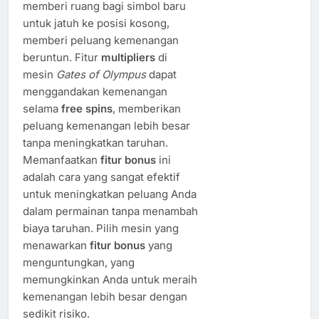
memberi ruang bagi simbol baru
untuk jatuh ke posisi kosong,
memberi peluang kemenangan
beruntun. Fitur
multipliers
di
mesin
Gates of Olympus
dapat
menggandakan kemenangan
selama
free spins
, memberikan
peluang kemenangan lebih besar
tanpa meningkatkan taruhan.
Memanfaatkan
fitur bonus
ini
adalah cara yang sangat efektif
untuk meningkatkan peluang Anda
dalam permainan tanpa menambah
biaya taruhan. Pilih mesin yang
menawarkan
fitur bonus
yang
menguntungkan, yang
memungkinkan Anda untuk meraih
kemenangan lebih besar dengan
sedikit risiko.