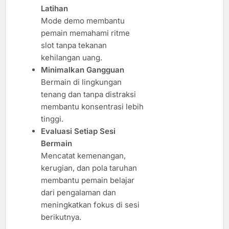
Latihan
Mode demo membantu
pemain memahami ritme
slot tanpa tekanan
kehilangan uang.
Minimalkan Gangguan
Bermain di lingkungan
tenang dan tanpa distraksi
membantu konsentrasi lebih
tinggi.
Evaluasi Setiap Sesi
Bermain
Mencatat kemenangan,
kerugian, dan pola taruhan
membantu pemain belajar
dari pengalaman dan
meningkatkan fokus di sesi
berikutnya.