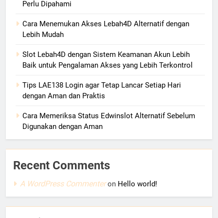
Perlu Dipahami
Cara Menemukan Akses Lebah4D Alternatif dengan
Lebih Mudah
Slot Lebah4D dengan Sistem Keamanan Akun Lebih
Baik untuk Pengalaman Akses yang Lebih Terkontrol
Tips LAE138 Login agar Tetap Lancar Setiap Hari
dengan Aman dan Praktis
Cara Memeriksa Status Edwinslot Alternatif Sebelum
Digunakan dengan Aman
Recent Comments
A WordPress Commenter
on
Hello world!