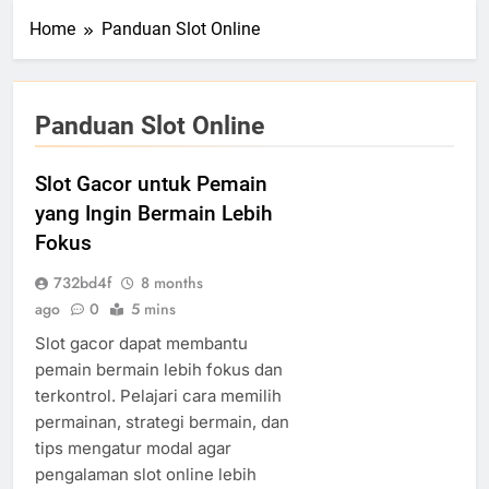
Home
Panduan Slot Online
Panduan Slot Online
Slot Gacor untuk Pemain
yang Ingin Bermain Lebih
Fokus
732bd4f
8 months
ago
0
5 mins
Slot gacor dapat membantu
pemain bermain lebih fokus dan
terkontrol. Pelajari cara memilih
permainan, strategi bermain, dan
tips mengatur modal agar
pengalaman slot online lebih