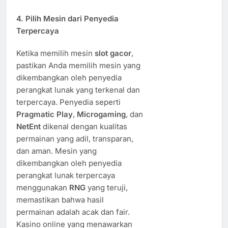
4.
Pilih Mesin dari Penyedia
Terpercaya
Ketika memilih mesin
slot gacor
,
pastikan Anda memilih mesin yang
dikembangkan oleh penyedia
perangkat lunak yang terkenal dan
terpercaya. Penyedia seperti
Pragmatic Play
,
Microgaming
, dan
NetEnt
dikenal dengan kualitas
permainan yang adil, transparan,
dan aman. Mesin yang
dikembangkan oleh penyedia
perangkat lunak terpercaya
menggunakan
RNG
yang teruji,
memastikan bahwa hasil
permainan adalah acak dan fair.
Kasino online yang menawarkan