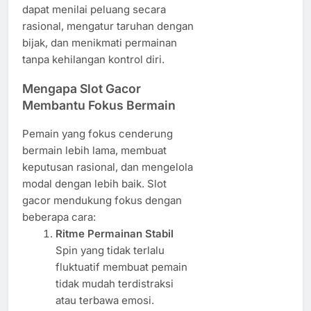
dapat menilai peluang secara
rasional, mengatur taruhan dengan
bijak, dan menikmati permainan
tanpa kehilangan kontrol diri.
Mengapa Slot Gacor
Membantu Fokus Bermain
Pemain yang fokus cenderung
bermain lebih lama, membuat
keputusan rasional, dan mengelola
modal dengan lebih baik. Slot
gacor mendukung fokus dengan
beberapa cara:
Ritme Permainan Stabil
Spin yang tidak terlalu
fluktuatif membuat pemain
tidak mudah terdistraksi
atau terbawa emosi.