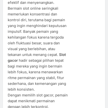
efektif dan menyenangkan.
Bermain slot online seringkali
memerlukan konsentrasi dan
kontrol diri, terutama bagi pemain
yang ingin menghindari keputusan
impulsif. Banyak pemain yang
kehilangan fokus karena tergoda
oleh fluktuasi besar, suara dan
visual yang berlebihan, atau
tekanan untuk menang cepat.
Slot
gacor
hadir sebagai pilihan tepat
bagi mereka yang ingin bermain
lebih fokus, karena menawarkan
ritme permainan yang stabil, fitur
sederhana, dan kemenangan yang
lebih konsisten.
Dengan memilih slot gacor, pemain
dapat menikmati permainan
dengan lebih terkontrol,