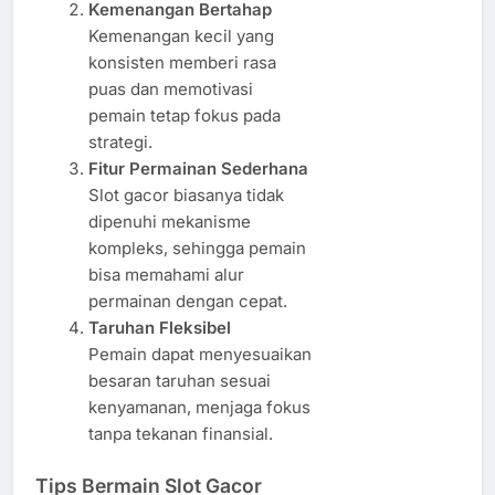
Kemenangan Bertahap
Kemenangan kecil yang
konsisten memberi rasa
puas dan memotivasi
pemain tetap fokus pada
strategi.
Fitur Permainan Sederhana
Slot gacor biasanya tidak
dipenuhi mekanisme
kompleks, sehingga pemain
bisa memahami alur
permainan dengan cepat.
Taruhan Fleksibel
Pemain dapat menyesuaikan
besaran taruhan sesuai
kenyamanan, menjaga fokus
tanpa tekanan finansial.
Tips Bermain Slot Gacor