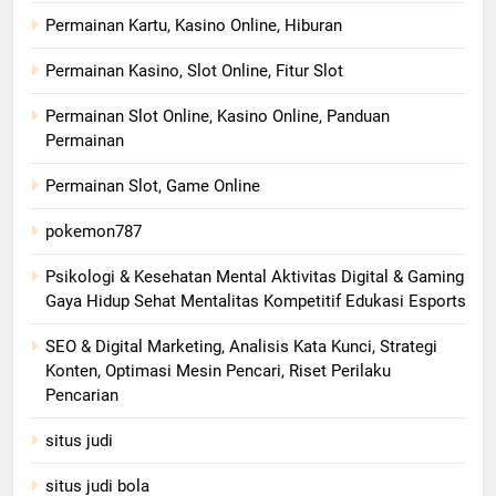
Permainan Kartu, Kasino Online, Hiburan
Permainan Kasino, Slot Online, Fitur Slot
Permainan Slot Online, Kasino Online, Panduan
Permainan
Permainan Slot, Game Online
pokemon787
Psikologi & Kesehatan Mental Aktivitas Digital & Gaming
Gaya Hidup Sehat Mentalitas Kompetitif Edukasi Esports
SEO & Digital Marketing, Analisis Kata Kunci, Strategi
Konten, Optimasi Mesin Pencari, Riset Perilaku
Pencarian
situs judi
situs judi bola