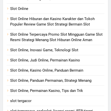
Slot Online
Slot Online Hiburan dan Kasino Karakter dan Tokoh
Populer Review Game Slot Strategi Bermain Slot
Slot Online Terpercaya Promo Slot Mingguan Game Slot
Resmi Strategi Menang Slot Hiburan Online Aman
Slot Online, Inovasi Game, Teknologi Slot
Slot Online, Judi Online, Permainan Kasino
Slot Online, Kasino Online, Panduan Bermain
Slot Online, Panduan Permainan, Strategi Menang
Slot Online, Permainan Kasino, Tips dan Trik
slot tergacor
slot terpercaya, corlaslot, lisensi resmi, RTP tinggi,