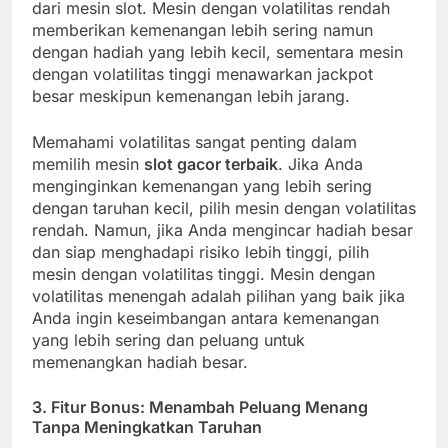
dari mesin slot. Mesin dengan volatilitas rendah
memberikan kemenangan lebih sering namun
dengan hadiah yang lebih kecil, sementara mesin
dengan volatilitas tinggi menawarkan jackpot
besar meskipun kemenangan lebih jarang.
Memahami volatilitas sangat penting dalam
memilih mesin
slot gacor terbaik
. Jika Anda
menginginkan kemenangan yang lebih sering
dengan taruhan kecil, pilih mesin dengan volatilitas
rendah. Namun, jika Anda mengincar hadiah besar
dan siap menghadapi risiko lebih tinggi, pilih
mesin dengan volatilitas tinggi. Mesin dengan
volatilitas menengah adalah pilihan yang baik jika
Anda ingin keseimbangan antara kemenangan
yang lebih sering dan peluang untuk
memenangkan hadiah besar.
3.
Fitur Bonus: Menambah Peluang Menang
Tanpa Meningkatkan Taruhan