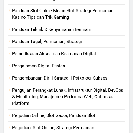
Panduan Slot Online Mesin Slot Strategi Permainan
Kasino Tips dan Trik Gaming
Panduan Teknik & Kenyamanan Bermain
Panduan Togel, Permainan, Strategi
Pemeriksaan Akses dan Keamanan Digital
Pengalaman Digital Efisien
Pengembangan Diri | Strategi | Psikologi Sukses
Pengujian Perangkat Lunak, Infrastruktur Digital, DevOps
& Monitoring, Manajemen Performa Web, Optimisasi
Platform
Perjudian Online, Slot Gacor, Panduan Slot
Perjudian, Slot Online, Strategi Permainan