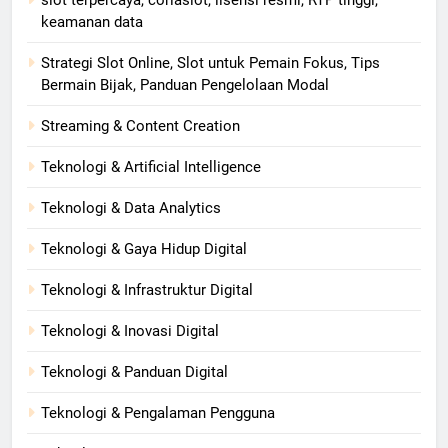
keamanan data
Strategi Slot Online, Slot untuk Pemain Fokus, Tips
Bermain Bijak, Panduan Pengelolaan Modal
Streaming & Content Creation
Teknologi & Artificial Intelligence
Teknologi & Data Analytics
Teknologi & Gaya Hidup Digital
Teknologi & Infrastruktur Digital
Teknologi & Inovasi Digital
Teknologi & Panduan Digital
Teknologi & Pengalaman Pengguna