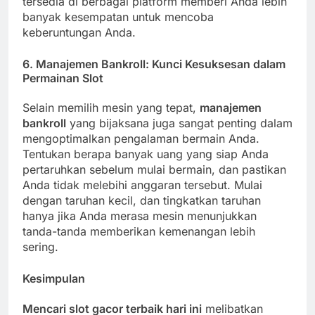
tersedia di berbagai platform memberi Anda lebih
banyak kesempatan untuk mencoba
keberuntungan Anda.
6.
Manajemen Bankroll: Kunci Kesuksesan dalam
Permainan Slot
Selain memilih mesin yang tepat,
manajemen
bankroll
yang bijaksana juga sangat penting dalam
mengoptimalkan pengalaman bermain Anda.
Tentukan berapa banyak uang yang siap Anda
pertaruhkan sebelum mulai bermain, dan pastikan
Anda tidak melebihi anggaran tersebut. Mulai
dengan taruhan kecil, dan tingkatkan taruhan
hanya jika Anda merasa mesin menunjukkan
tanda-tanda memberikan kemenangan lebih
sering.
Kesimpulan
Mencari slot gacor terbaik hari ini
melibatkan