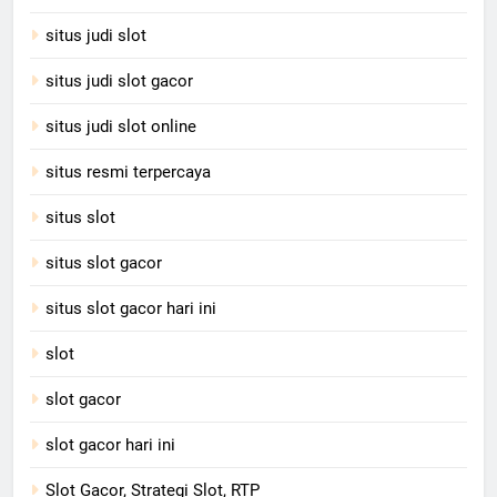
situs judi slot
situs judi slot gacor
situs judi slot online
situs resmi terpercaya
situs slot
situs slot gacor
situs slot gacor hari ini
slot
slot gacor
slot gacor hari ini
Slot Gacor, Strategi Slot, RTP