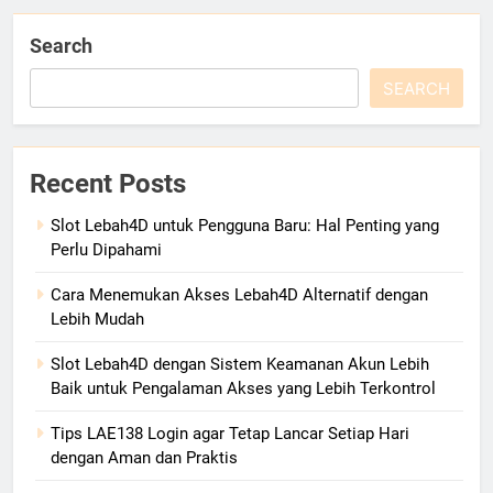
Search
SEARCH
Recent Posts
Slot Lebah4D untuk Pengguna Baru: Hal Penting yang
Perlu Dipahami
Cara Menemukan Akses Lebah4D Alternatif dengan
Lebih Mudah
Slot Lebah4D dengan Sistem Keamanan Akun Lebih
Baik untuk Pengalaman Akses yang Lebih Terkontrol
Tips LAE138 Login agar Tetap Lancar Setiap Hari
dengan Aman dan Praktis