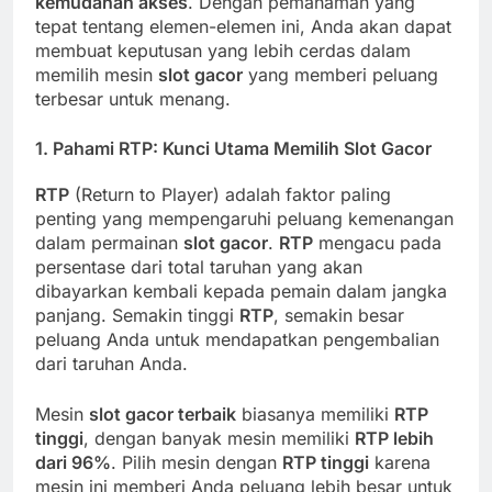
kemudahan akses
. Dengan pemahaman yang
tepat tentang elemen-elemen ini, Anda akan dapat
membuat keputusan yang lebih cerdas dalam
memilih mesin
slot gacor
yang memberi peluang
terbesar untuk menang.
1.
Pahami RTP: Kunci Utama Memilih Slot Gacor
RTP
(Return to Player) adalah faktor paling
penting yang mempengaruhi peluang kemenangan
dalam permainan
slot gacor
.
RTP
mengacu pada
persentase dari total taruhan yang akan
dibayarkan kembali kepada pemain dalam jangka
panjang. Semakin tinggi
RTP
, semakin besar
peluang Anda untuk mendapatkan pengembalian
dari taruhan Anda.
Mesin
slot gacor terbaik
biasanya memiliki
RTP
tinggi
, dengan banyak mesin memiliki
RTP lebih
dari 96%
. Pilih mesin dengan
RTP tinggi
karena
mesin ini memberi Anda peluang lebih besar untuk