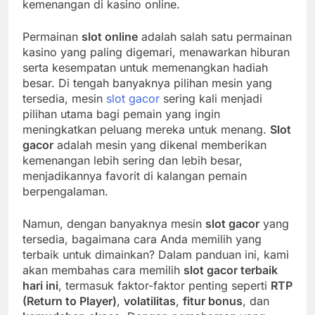
kemenangan di kasino online.
Permainan
slot online
adalah salah satu permainan
kasino yang paling digemari, menawarkan hiburan
serta kesempatan untuk memenangkan hadiah
besar. Di tengah banyaknya pilihan mesin yang
tersedia, mesin
slot gacor
sering kali menjadi
pilihan utama bagi pemain yang ingin
meningkatkan peluang mereka untuk menang.
Slot
gacor
adalah mesin yang dikenal memberikan
kemenangan lebih sering dan lebih besar,
menjadikannya favorit di kalangan pemain
berpengalaman.
Namun, dengan banyaknya mesin
slot gacor
yang
tersedia, bagaimana cara Anda memilih yang
terbaik untuk dimainkan? Dalam panduan ini, kami
akan membahas cara memilih
slot gacor terbaik
hari ini
, termasuk faktor-faktor penting seperti
RTP
(Return to Player)
,
volatilitas
,
fitur bonus
, dan