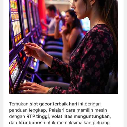
Temukan
slot gacor terbaik hari ini
dengan
panduan lengkap. Pelajari cara memilih mesin
dengan
RTP tinggi
,
volatilitas menguntungkan
,
dan
fitur bonus
untuk memaksimalkan peluang