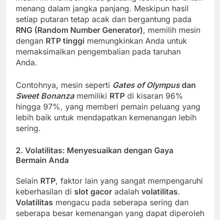
menang dalam jangka panjang. Meskipun hasil
setiap putaran tetap acak dan bergantung pada
RNG (Random Number Generator)
, memilih mesin
dengan
RTP tinggi
memungkinkan Anda untuk
memaksimalkan pengembalian pada taruhan
Anda.
Contohnya, mesin seperti
Gates of Olympus
dan
Sweet Bonanza
memiliki
RTP
di kisaran 96%
hingga 97%, yang memberi pemain peluang yang
lebih baik untuk mendapatkan kemenangan lebih
sering.
2.
Volatilitas: Menyesuaikan dengan Gaya
Bermain Anda
Selain
RTP
, faktor lain yang sangat mempengaruhi
keberhasilan di
slot gacor
adalah
volatilitas
.
Volatilitas
mengacu pada seberapa sering dan
seberapa besar kemenangan yang dapat diperoleh