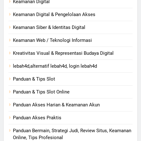
Keamanan Digital
Keamanan Digital & Pengelolaan Akses
Keamanan Siber & Identitas Digital
Keamanan Web / Teknologi Informasi
Kreativitas Visual & Representasi Budaya Digital
lebah4d,alternatif lebah4d, login lebah4d
Panduan & Tips Slot
Panduan & Tips Slot Online
Panduan Akses Harian & Keamanan Akun
Panduan Akses Praktis
Panduan Bermain, Strategi Judi, Review Situs, Keamanan
Online, Tips Profesional