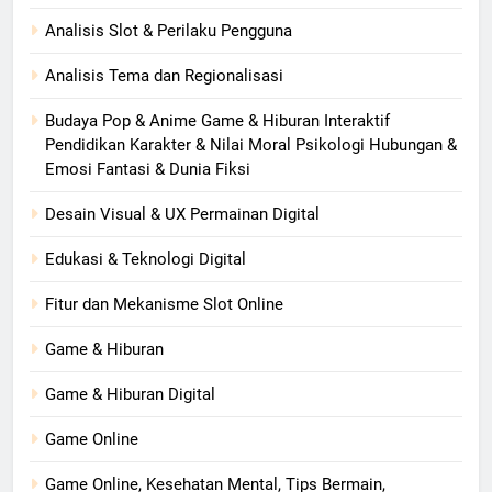
Analisis Slot & Perilaku Pengguna
Analisis Tema dan Regionalisasi
Budaya Pop & Anime Game & Hiburan Interaktif
Pendidikan Karakter & Nilai Moral Psikologi Hubungan &
Emosi Fantasi & Dunia Fiksi
Desain Visual & UX Permainan Digital
Edukasi & Teknologi Digital
Fitur dan Mekanisme Slot Online
Game & Hiburan
Game & Hiburan Digital
Game Online
Game Online, Kesehatan Mental, Tips Bermain,