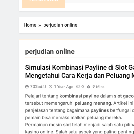
Home
perjudian online
perjudian online
Simulasi Kombinasi Payline di Slot G
Mengetahui Cara Kerja dan Peluang
732bd4f
1 Year Ago
0
9 Mins
Pelajari tentang
kombinasi payline
dalam
slot gaco
tersebut memengaruhi
peluang menang
. Artikel i
penjelasan tentang bagaimana
paylines
berfungsi d
pemain bisa memaksimalkan peluang mereka.
Permainan mesin
slot
telah menjadi salah satu pilih
kasino online. Salah satu aspek yang paling penti