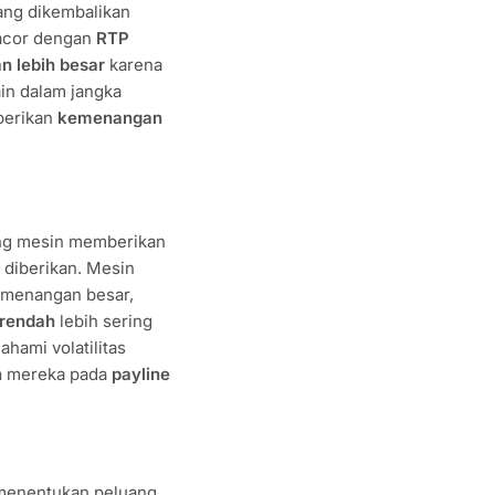
yang dikembalikan
gacor dengan
RTP
 lebih besar
karena
in dalam jangka
berikan
kemenangan
ng mesin memberikan
diberikan. Mesin
emenangan besar,
s rendah
lebih sering
ami volatilitas
n
mereka pada
payline
menentukan peluang