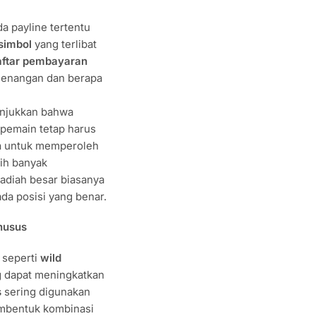
a payline tertentu
 simbol
yang terlibat
aftar pembayaran
enangan dan berapa
unjukkan bahwa
 pemain tetap harus
n
untuk memperoleh
ih banyak
adiah besar biasanya
a posisi yang benar.
Khusus
seperti
wild
 dapat meningkatkan
s
sering digunakan
mbentuk kombinasi