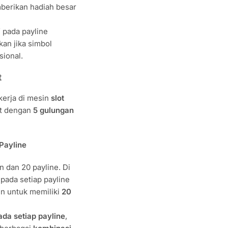
berikan hadiah besar
tif pada payline
an jika simbol
sional.
t
erja di mesin
slot
lot dengan
5 gulungan
Payline
n dan 20 payline. Di
pada setiap payline
n untuk memiliki
20
ada setiap payline
,