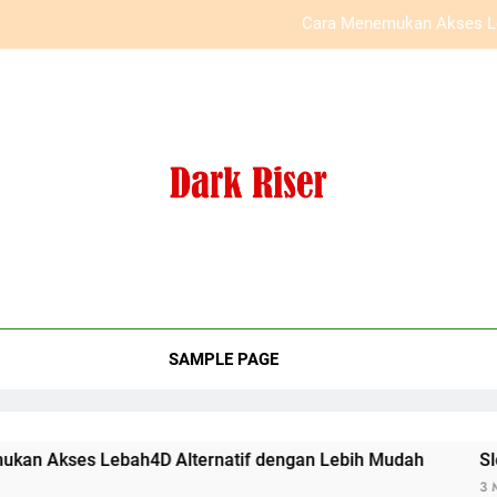
Cara Menemukan Akses Le
Slot Lebah4D dengan Sistem Keamanan Akun Lebih Baik untuk Pe
Tips LAE138 Login agar Tetap Lanca
Slot Lebah4D untuk Pengguna 
Cara Menemukan Akses Le
Slot Lebah4D dengan Sistem Keamanan Akun Lebih Baik untuk Pe
k Riser
engalaman Game Horor Yang Menegangkan Di Dark Riser.
Tips LAE138 Login agar Tetap Lanca
SAMPLE PAGE
s Lebah4D Alternatif dengan Lebih Mudah
Slot Lebah
3 Months Ago