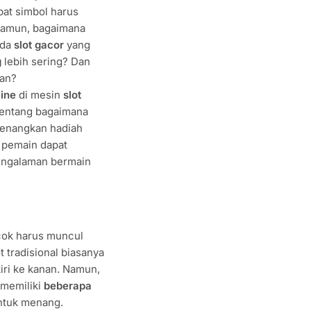
pat simbol harus
Namun, bagaimana
ada
slot gacor
yang
g
lebih sering? Dan
gan?
ine
di mesin
slot
tentang bagaimana
enangkan hadiah
a pemain dapat
engalaman bermain
cok harus muncul
t tradisional biasanya
kiri ke kanan. Namun,
i memiliki
beberapa
ntuk menang.