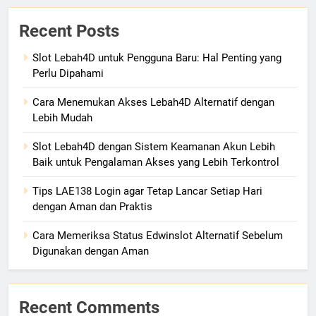
Recent Posts
Slot Lebah4D untuk Pengguna Baru: Hal Penting yang
Perlu Dipahami
Cara Menemukan Akses Lebah4D Alternatif dengan
Lebih Mudah
Slot Lebah4D dengan Sistem Keamanan Akun Lebih
Baik untuk Pengalaman Akses yang Lebih Terkontrol
Tips LAE138 Login agar Tetap Lancar Setiap Hari
dengan Aman dan Praktis
Cara Memeriksa Status Edwinslot Alternatif Sebelum
Digunakan dengan Aman
Recent Comments