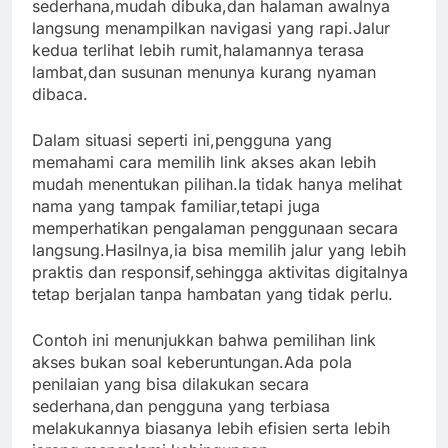
sederhana,mudah dibuka,dan halaman awalnya
langsung menampilkan navigasi yang rapi.Jalur
kedua terlihat lebih rumit,halamannya terasa
lambat,dan susunan menunya kurang nyaman
dibaca.
Dalam situasi seperti ini,pengguna yang
memahami cara memilih link akses akan lebih
mudah menentukan pilihan.Ia tidak hanya melihat
nama yang tampak familiar,tetapi juga
memperhatikan pengalaman penggunaan secara
langsung.Hasilnya,ia bisa memilih jalur yang lebih
praktis dan responsif,sehingga aktivitas digitalnya
tetap berjalan tanpa hambatan yang tidak perlu.
Contoh ini menunjukkan bahwa pemilihan link
akses bukan soal keberuntungan.Ada pola
penilaian yang bisa dilakukan secara
sederhana,dan pengguna yang terbiasa
melakukannya biasanya lebih efisien serta lebih