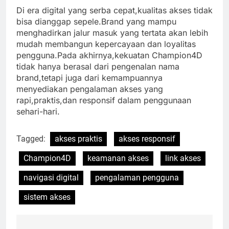
Di era digital yang serba cepat,kualitas akses tidak
bisa dianggap sepele.Brand yang mampu
menghadirkan jalur masuk yang tertata akan lebih
mudah membangun kepercayaan dan loyalitas
pengguna.Pada akhirnya,kekuatan Champion4D
tidak hanya berasal dari pengenalan nama
brand,tetapi juga dari kemampuannya
menyediakan pengalaman akses yang
rapi,praktis,dan responsif dalam penggunaan
sehari-hari.
Tagged:
akses praktis
akses responsif
Champion4D
keamanan akses
link akses
navigasi digital
pengalaman pengguna
sistem akses