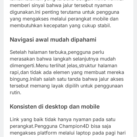
memberi sinyal bahwa jalur tersebut nyaman
digunakan.Ini penting terutama untuk pengguna
yang mengakses melalui perangkat mobile dan
membutuhkan kecepatan yang cukup stabil.
Navigasi awal mudah dipahami
Setelah halaman terbuka,pengguna perlu
merasakan bahwa langkah selanjutnya mudah
dimengerti.Menu terlihat jelas,struktur halaman
rapi,dan tidak ada elemen yang membuat mereka
bingung.Inilah salah satu tanda bahwa jalur akses
tersebut memang layak dipilih untuk penggunaan
rutin.
Konsisten di desktop dan mobile
Link yang baik tidak hanya nyaman pada satu
perangkat.Pengguna Champion4D bisa saja
mengakses platform melalui laptop pada pagi hari