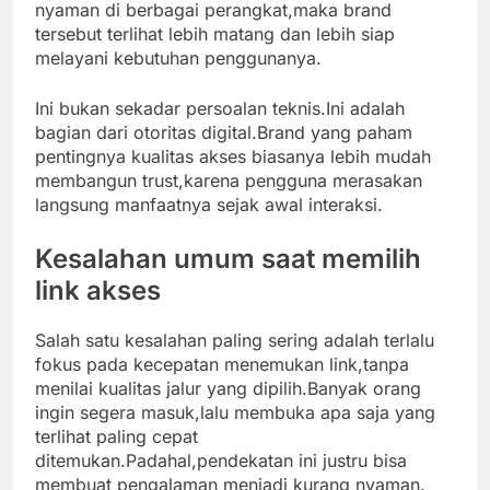
nyaman di berbagai perangkat,maka brand
tersebut terlihat lebih matang dan lebih siap
melayani kebutuhan penggunanya.
Ini bukan sekadar persoalan teknis.Ini adalah
bagian dari otoritas digital.Brand yang paham
pentingnya kualitas akses biasanya lebih mudah
membangun trust,karena pengguna merasakan
langsung manfaatnya sejak awal interaksi.
Kesalahan umum saat memilih
link akses
Salah satu kesalahan paling sering adalah terlalu
fokus pada kecepatan menemukan link,tanpa
menilai kualitas jalur yang dipilih.Banyak orang
ingin segera masuk,lalu membuka apa saja yang
terlihat paling cepat
ditemukan.Padahal,pendekatan ini justru bisa
membuat pengalaman menjadi kurang nyaman.