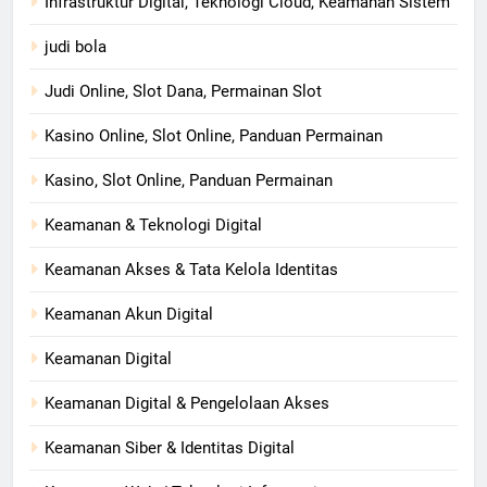
Infrastruktur Digital, Teknologi Cloud, Keamanan Sistem
judi bola
Judi Online, Slot Dana, Permainan Slot
Kasino Online, Slot Online, Panduan Permainan
Kasino, Slot Online, Panduan Permainan
Keamanan & Teknologi Digital
Keamanan Akses & Tata Kelola Identitas
Keamanan Akun Digital
Keamanan Digital
Keamanan Digital & Pengelolaan Akses
Keamanan Siber & Identitas Digital