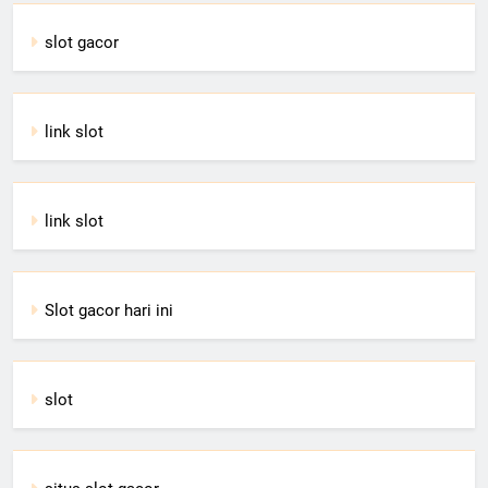
slot gacor
link slot
link slot
Slot gacor hari ini
slot