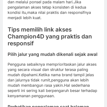
dan melalui ponsel pada malam hari.Jika
pengalaman akses tetap konsisten di kedua
kondisi itu,maka nilai praktis dan responsifnya
menjadi lebih kuat.
Tips memilih link akses
Champion4D yang praktis dan
responsif
Pilih jalur yang mudah dikenali sejak awal
Pengguna sebaiknya memprioritaskan jalur akses
yang secara visual dan struktur terasa paling
mudah dipahami.Ketika nama brand tampil jelas
dan jalurnya tidak rumit,pengguna akan lebih
mudah membangun rasa yakin.Hal sederhana
seperti ini sering kali berpengaruh besar terhadap
kenyamanan penggunaan.
Perhatikan pengalaman saat halaman